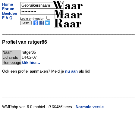
Waar
Home
Forum
Maar
Beelden
F.A.Q.
Login onthouden
Raar
Profiel van rutger86
Naam
rutger86
Lid sinds
14-02-07
Homepage
klik hier...
Ook een profiel aanmaken? Meld je
nu aan
als lid!
WMRphp ver. 6.0 mobiel -
0.00486
secs -
Normale versie