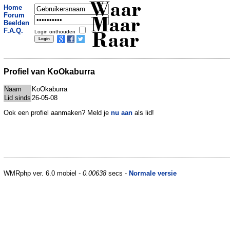
Waar
Home
Forum
Maar
Beelden
F.A.Q.
Login onthouden
Raar
Profiel van KoOkaburra
Naam
KoOkaburra
Lid sinds
26-05-08
Ook een profiel aanmaken? Meld je
nu aan
als lid!
WMRphp ver. 6.0 mobiel -
0.00638
secs -
Normale versie