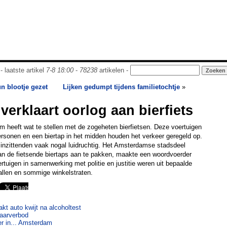
- laatste artikel
7-8 18:00
-
78238
artikelen -
un blootje gezet
Lijken gedumpt tijdens familietochtje
»
erklaart oorlog aan bierfiets
 heeft wat te stellen met de zogeheten bierfietsen. Deze voertuigen
ersonen en een biertap in het midden houden het verkeer geregeld op.
inzittenden vaak nogal luidruchtig. Het Amsterdamse stadsdeel
an de fietsende biertaps aan te pakken, maakte een woordvoerder
rtuigen in samenwerking met politie en justitie weren uit bepaalde
llen en sommige winkelstraten.
kt auto kwijt na alcoholtest
vaarverbod
er in... Amsterdam