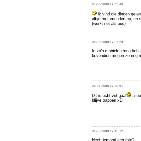
04-06-2008 17:35:40
ik vind die dingen ge-wel-
altijd met vrienden op, en 
(werkt net als bus)
04-06-2008 17:37:29
In zo'n mobiele kroeg heb 
bovendien mogen ze nog r
04-06-2008 17:38:51
Dit is echt vet gaaf
allee
blijve trappen xD
04-06-2008 17:43:12
Heeft iemand een foto?