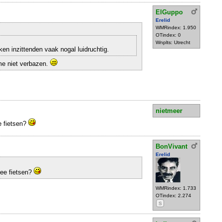
ElGuppo
Erelid
WMRindex: 1.950
OTindex: 0
Wnplts: Utrecht
en inzittenden vaak nogal luidruchtig.
me niet verbazen.
nietmeer
e fietsen?
BonVivant
Erelid
fee fietsen?
WMRindex: 1.733
OTindex: 2.274
S