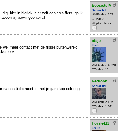
Ecosiste-M
Senior lid
dig, hier in blerick is er zelf een cola-fiets, ga ik
WMRindex: 207
stappen bij bowlingcenter af
OTindex: 13
Wnplts: blerick
S
idsje
Erelid
je wel meer contact met de frisse buitenwereld,
oken ook.
WMRindex: 4.320
OTindex: 10
Redrook
Senior lid
n na een tijdje moet je met je gare kop ook nog
WMRindex: 136
OTindex: 1.341
S
Horsie112
Erelid