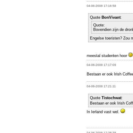
04-06-2008 17:16:58
Quote
BonVivant
:
Quote:
Bovendien zijn de dronk
Engelse toeristen? Zou 
meestal studenten hoor
04-06-2008 17:17:09
Bestaan er ook Irish Coffe
04-06-2008 17:21:11
Quote
Tistochwat
:
Bestaan er ook Irish Cof
In Ierland vast wel.
04-06-2008 17:28:38