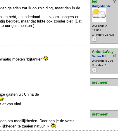
ledi
Oudgediende
gen geleden zat ik op zo'n ding, maar dan in de
allen hebt, en inderdaad ...... voorbijgangers en
tig begroet, maar dat lukte ook zonder bier. (Dat
ste uur geschonken.)
WMRindex:
47.811
OTindex: 23.036
S
AntonLaVey
Senior lid
matig moeten ''bijtanken''
WMRindex: 226
OTindex: 1
S
nietmeer
nze gasten uit China de
 er van vind.
nietmeer
vragen om moeilijkheden. Daar heb je de vaste
lijkheden te zaaien natuurlijk
)