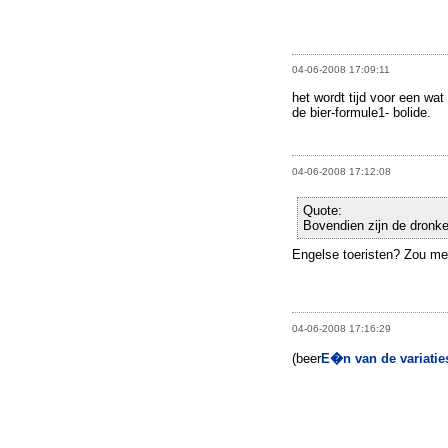
04-06-2008 17:09:11
het wordt tijd voor een wat
de bier-formule1- bolide.
04-06-2008 17:12:08
Quote:
Bovendien zijn de dronke
Engelse toeristen? Zou me
04-06-2008 17:16:29
(beer
E�n van de variati