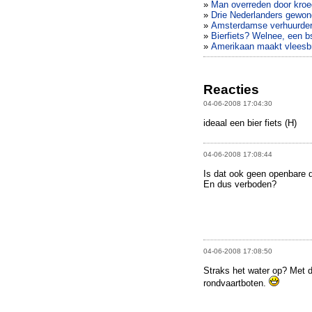
»
Man overreden door kroe
»
Drie Nederlanders gewond
»
Amsterdamse verhuurder 
»
Bierfiets? Welnee, een bs
»
Amerikaan maakt vleesb
Reacties
04-06-2008 17:04:30
ideaal een bier fiets (H)
04-06-2008 17:08:44
Is dat ook geen openbare
En dus verboden?
04-06-2008 17:08:50
Straks het water op? Met d
rondvaartboten.