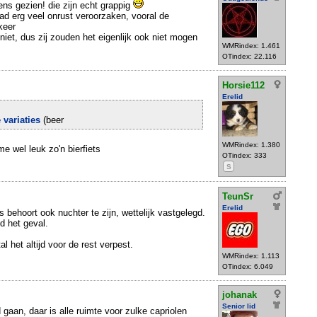
ens gezien! die zijn echt grappig
d erg veel onrust veroorzaken, vooral de
keer
niet, dus zij zouden het eigenlijk ook niet mogen
WMRindex: 1.461
OTindex: 22.116
Horsie112
Erelid
 variaties
(beer
WMRindex: 1.380
me wel leuk zo'n bierfiets
OTindex: 333
S
TeunSr
Erelid
s behoort ook nuchter te zijn, wettelijk vastgelegd.
jd het geval.
l het altijd voor de rest verpest.
WMRindex: 1.113
OTindex: 6.049
johanak
Senior lid
d gaan, daar is alle ruimte voor zulke capriolen