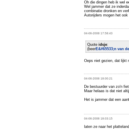
Oh die dingen heb ik wel e
Wel jammer dat ze inderdaa
combinatie dronken en ver
Autorijders mogen het ook 
04-06-2008 17:58:43
Quote
idsje
:
(beer
E&#65533;n van de
Oeps niet gezien, dat lijkt 
04-06-2008 18:00:21
De bestuurder van zo'n fiet
Maar helaas is dat niet alti
Het is jammer dat een aanta
04-06-2008 18:03:15
laten ze naar het plattelan