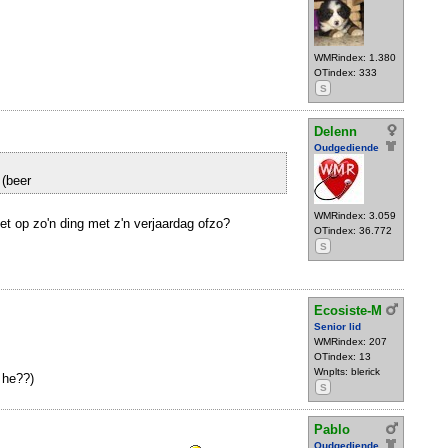
WMRindex: 1.380
OTindex: 333
S
Delenn
Oudgediende
s
(beer
WMRindex: 3.059
et op zo'n ding met z'n verjaardag ofzo?
OTindex: 36.772
S
Ecosiste-M
Senior lid
WMRindex: 207
OTindex: 13
Wnplts: blerick
 he??)
S
Pablo
Oudgediende