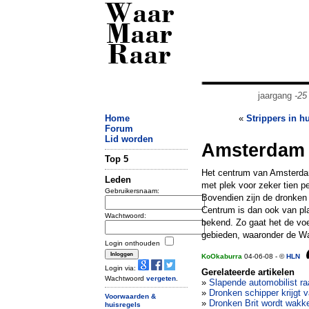
Waar
Maar
Raar
jaargang
-25
Home
«
Strippers in h
Forum
Lid worden
Amsterdam v
Top 5
Het centrum van Amsterdam
Leden
met plek voor zeker tien p
Gebruikersnaam:
Bovendien zijn de dronken 
Centrum is dan ook van pl
Wachtwoord:
bekend. Zo gaat het de voe
gebieden, waaronder de Wa
Login onthouden
KoOkaburra
04-06-08 - ©
HLN
Login via:
Gerelateerde artikelen
Wachtwoord
vergeten
.
»
Slapende automobilist raa
»
Dronken schipper krijgt 
Voorwaarden &
»
Dronken Brit wordt wakk
huisregels