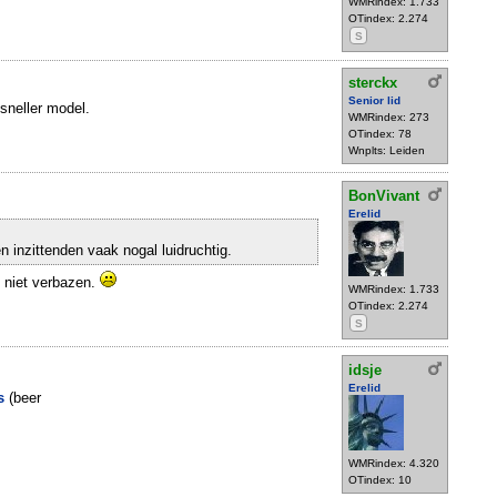
WMRindex: 1.733
OTindex: 2.274
S
sterckx
Senior lid
 sneller model.
WMRindex: 273
OTindex: 78
Wnplts: Leiden
BonVivant
Erelid
n inzittenden vaak nogal luidruchtig.
 niet verbazen.
WMRindex: 1.733
OTindex: 2.274
S
idsje
Erelid
es
(beer
WMRindex: 4.320
OTindex: 10