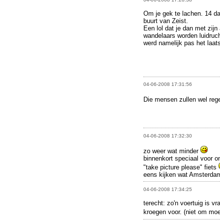
Om je gek te lachen. 14 da
buurt van Zeist.
Een lol dat je dan met zijn 
wandelaars worden luidruch
werd namelijk pas het laat
04-06-2008 17:31:56
Die mensen zullen wel regel
04-06-2008 17:32:30
zo weer wat minder
binnenkort speciaal voor o
"take picture please" fiets
eens kijken wat Amsterdam
04-06-2008 17:34:25
terecht: zo'n voertuig is 
kroegen voor. (niet om moei