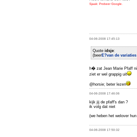
Sjaak: Probeer Google.
04-06-2008 17:45:13
Quote
idsje
:
(beer
E?van de variatie
h� zat Jean Marie Pfaff ni
ziet er wel grappig uit
@horsie; beter lezen
04-06-2008 17:46:06
kijk jij de pfaff's dan ?
ik volg dat niet
(we heben het welover hun
04-06-2008 17:50:32