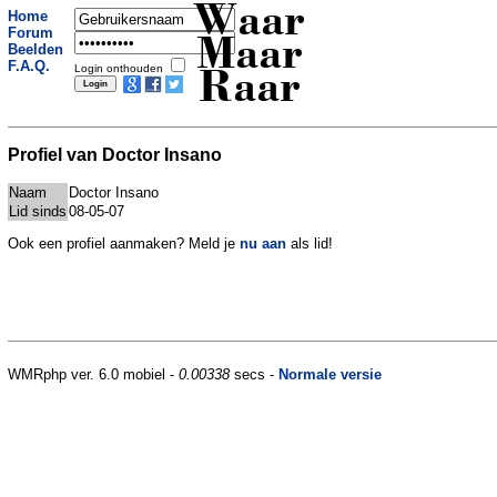
Waar
Home
Forum
Maar
Beelden
F.A.Q.
Login onthouden
Raar
Profiel van Doctor Insano
Naam
Doctor Insano
Lid sinds
08-05-07
Ook een profiel aanmaken? Meld je
nu aan
als lid!
WMRphp ver. 6.0 mobiel -
0.00338
secs -
Normale versie