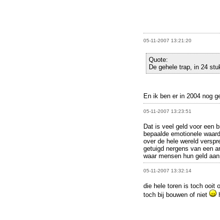
05-11-2007 13:21:20
Quote:
De gehele trap, in 24 st
En ik ben er in 2004 nog 
05-11-2007 13:23:51
Dat is veel geld voor een b
bepaalde emotionele waarde
over de hele wereld verspre
getuigd nergens van een ar
waar mensen hun geld aan 
05-11-2007 13:32:14
die hele toren is toch ooi
toch bij bouwen of niet
h