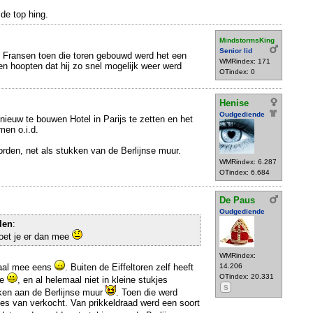
de top hing.
MindstormsKing
Senior lid
 Fransen toen die toren gebouwd werd het een
WMRindex: 171
en hoopten dat hij zo snel mogelijk weer werd
OTindex: 0
Henise
Oudgediende
nieuw te bouwen Hotel in Parijs te zetten en het
men o.i.d.
orden, net als stukken van de Berlijnse muur.
WMRindex: 6.287
OTindex: 6.684
De Paus
Oudgediende
len
:
moet je er dan mee
WMRindex:
maal mee eens
. Buiten de Eiffeltoren zelf heeft
14.206
OTindex: 20.331
de
, en al helemaal niet in kleine stukjes
S
nken aan de Berlijnse muur
. Toen die werd
es van verkocht. Van prikkeldraad werd een soort