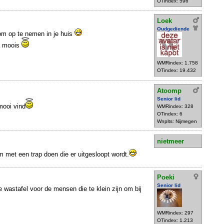
OTindex: 596
Loek
Oudgediende
 om op te nemen in je huis
t moois
WMRindex: 1.758
OTindex: 19.432
Atoomp
Senior lid
mooi vind
WMRindex: 328
OTindex: 6
Wnplts: Nijmegen
nietmeer
 met een trap doen die er uitgesloopt wordt.
Poeki
Senior lid
 wastafel voor de mensen die te klein zijn om bij
WMRindex: 297
OTindex: 1.213