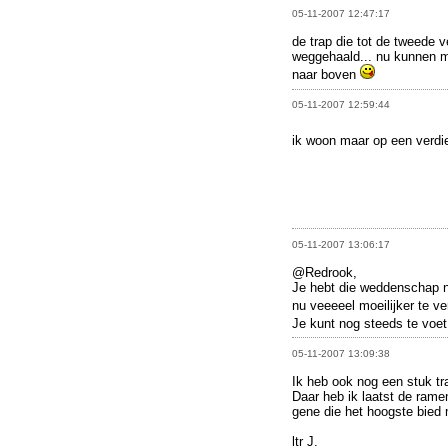
05-11-2007 12:47:17
de trap die tot de tweede 
weggehaald... nu kunnen me
naar boven
05-11-2007 12:59:44
ik woon maar op een verdi
05-11-2007 13:06:17
@Redrook,
Je hebt die weddenschap no
nu veeeeel moeilijker te ve
Je kunt nog steeds te voe
05-11-2007 13:09:38
Ik heb ook nog een stuk tra
Daar heb ik laatst de rame
gene die het hoogste bied
ltr J.