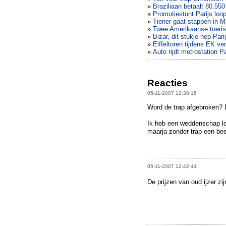
»
Braziliaan betaalt 80.550
»
Promotiestunt Parijs loop
»
Tiener gaat stappen in M
»
Twee Amerikaanse toerist
»
Bizar, dit stukje nep-Par
»
Eiffeltoren tijdens EK v
»
Auto rijdt metrostation Pa
Reacties
05-11-2007 12:38:16
Word de trap afgebroken? D
Ik heb een weddenschap lo
maarja zonder trap een bee
05-11-2007 12:42:44
De prijzen van oud ijzer zi