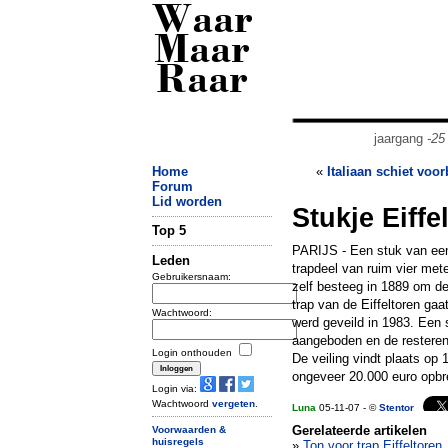
Waar
Maar
Raar
jaargang
-25
Home
«
Italiaan schiet voo
Forum
Lid worden
Stukje Eiffe
Top 5
PARIJS - Een stuk van een
Leden
trapdeel van ruim vier mete
Gebruikersnaam:
zelf besteeg in 1889 om de 
trap van de Eiffeltoren ga
Wachtwoord:
werd geveild in 1983. Een s
aangeboden en de resteren
Login onthouden
De veiling vindt plaats op
ongeveer 20.000 euro opbr
Login via:
Wachtwoord
vergeten
.
Luna
05-11-07 - ©
Stentor
Gerelateerde artikelen
Voorwaarden &
huisregels
»
Ton voor trap Eiffeltoren