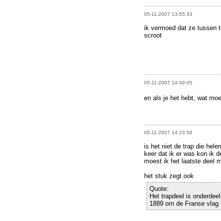
05-11-2007 13:55:33
ik vermoed dat ze tussen t
scroot
05-11-2007 14:09:05
en als je het hebt, wat mo
05-11-2007 14:23:56
is het niet de trap die hel
keer dat ik er was kon ik 
moest ik het laatste deel m
het stuk zegt ook
Quote:
Het trapdeel is onderdeel
1889 om de Franse vlag te 