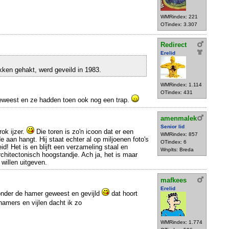
WMRindex: 221
OTindex: 3.307
Redirect
Erelid
ukken gehakt, werd geveild in 1983.
WMRindex: 1.114
OTindex: 431
geweest en ze hadden toen ook nog een trap.
amenmalek
Senior lid
rok ijzer.
Die toren is zo'n icoon dat er een
WMRindex: 857
 aan hangt. Hij staat echter al op miljoenen foto's
OTindex: 6
id! Het is en blijft een verzameling staal en
Wnplts: Breda
chitectonisch hoogstandje. Ach ja, het is maar
willen uitgeven.
mafkees
Erelid
t onder de hamer geweest en gevijld
dat hoort
amers en vijlen dacht ik zo
WMRindex: 1.774