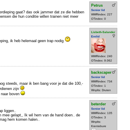
Petrus
Senior lid
verdieping gaat? das ook jammer dat ze die hebben
WMRindex: 227
nsen die hun conditie willen trainen niet meer
OTindex: 0
Lisbeth-Salander
Erelid
eping, ik heb helemaal geen trap nodig
WMRindex: 240
OTindex: 9.062
backscaper
Senior lid
WMRindex: 734
g steeds, maar ik ben bang voor je dat die 100,-
OTindex: 1
rdienen zijn
Wnplts: Druten
t naar boven
beterder
Senior lid
p liggen..
WMRindex: 135
n mee gelapt,, Ik wil hem van de hand doen.. de
OTindex: 3
 mag hem komen halen..
Wnplts:
Krentebure