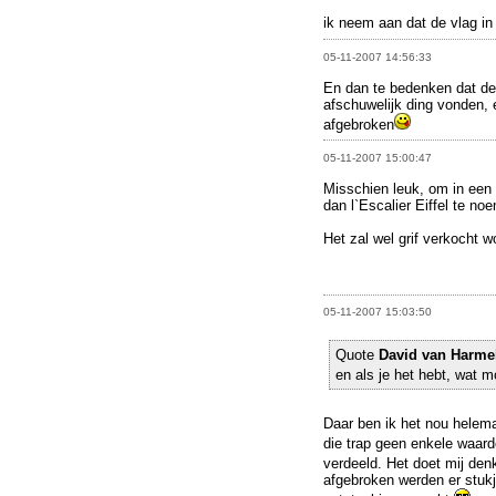
ik neem aan dat de vlag in 
05-11-2007 14:56:33
En dan te bedenken dat de
afschuwelijk ding vonden, 
afgebroken
05-11-2007 15:00:47
Misschien leuk, om in een 
dan l`Escalier Eiffel te noe
Het zal wel grif verkocht w
05-11-2007 15:03:50
Quote
David van Harme
en als je het hebt, wat 
Daar ben ik het nou hele
die trap geen enkele waar
verdeeld. Het doet mij de
afgebroken werden er stukj