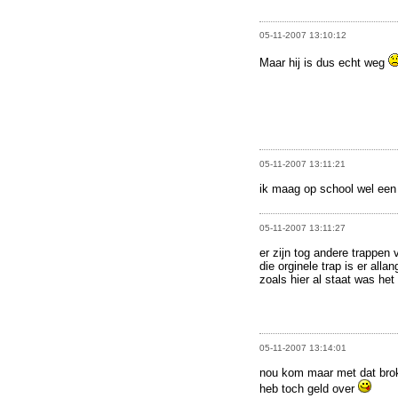
05-11-2007 13:10:12
Maar hij is dus echt weg
05-11-2007 13:11:21
ik maag op school wel een t
05-11-2007 13:11:27
er zijn tog andere trappen
die orginele trap is er alla
zoals hier al staat was het
05-11-2007 13:14:01
nou kom maar met dat brok
heb toch geld over