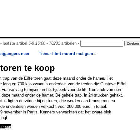
- laatste artikel
6-8 16:00
-
78231
artikelen -
rbijgangers neer
Tiener filmt moord met gsm
»
ltoren te koop
 trap van de Eiffeltoren gaat deze maand onder de hamer. Het
r lang en 700 kilo zwaar is onderdeel van de treden die Gustave Eiffel
Franse vlag te hijsen, in het tijdperk voor de lift. Een stuk van een
at deze maand onder de hamer. De gehele trap, in 24 stukken gehakt,
tuk ligt in de vitrine bij de toren, drie werden aan Franse musea
de onderdelen werden verkocht voor 280.000 euro in totaal.
 19 november in Parijs. Kenners verwachten dat het zware blok
engt.