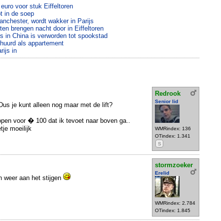
 euro voor stuk Eiffeltoren
t in de soep
anchester, wordt wakker in Parijs
en brengen nacht door in Eiffeltoren
ijs in China is verworden tot spookstad
erhuurd als appartement
rijs in
Redrook
Senior lid
us je kunt alleen nog maar met de lift?
pen voor � 100 dat ik tevoet naar boven ga..
tje moeilijk
WMRindex: 136
OTindex: 1.341
S
stormzoeker
Erelid
jn weer aan het stijgen
WMRindex: 2.784
OTindex: 1.845