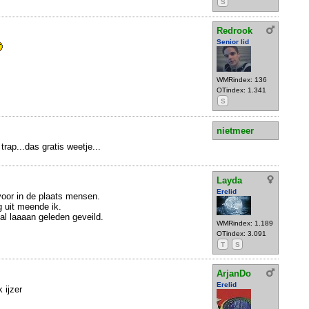
S
Redrook
Senior lid
WMRindex: 136
OTindex: 1.341
S
nietmeer
rap...das gratis weetje...
Layda
Erelid
 voor in de plaats mensen.
ng uit meende ik.
 al laaaan geleden geveild.
WMRindex: 1.189
OTindex: 3.091
T
S
ArjanDo
Erelid
 ijzer