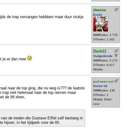
deeese
Erelid
ijds de trap vervangen hebbben maar duur stukje
WMRindex: 2.776
OTindex: 1.242
Davh11
Oudgediende
et je er dan mee
WMRindex: 2.175
OTindex: 6.417
Wnplts:
prof weet veel
Senior lid
emaal naar de top ging, die nu weg is??? de laatste
WMRindex: 136
de trap niet helemaal naar de top nemen maar
OTindex: 1
et de lift doen.
Wnplts: Etten-
Leur
 van de treden die Gustave Eiffel zelf besteeg in
hijsen, in het tijdperk voor de lift.