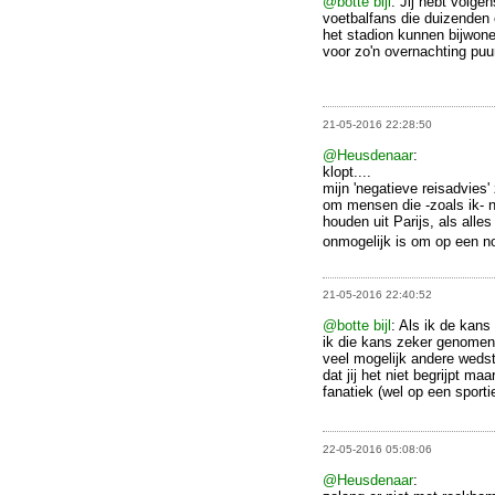
@botte bijl
: Jij hebt volge
voetbalfans die duizenden e
het stadion kunnen bijwone
voor zo'n overnachting puu
21-05-2016 22:28:50
@Heusdenaar
:
klopt....
mijn 'negatieve reisadvies
om mensen die -zoals ik- n
houden uit Parijs, als alle
onmogelijk is om op een n
21-05-2016 22:40:52
@botte bijl
: Als ik de kans
ik die kans zeker genomen 
veel mogelijk andere wedstr
dat jij het niet begrijpt ma
fanatiek (wel op een sporti
22-05-2016 05:08:06
@Heusdenaar
: