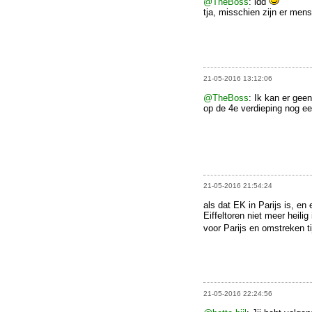
@TheBoss
: idd
tja, misschien zijn er mense
21-05-2016 13:12:06
@TheBoss
: Ik kan er gee
op de 4e verdieping nog e
21-05-2016 21:54:24
als dat EK in Parijs is, en
Eiffeltoren niet meer heili
voor Parijs en omstreken 
21-05-2016 22:24:56