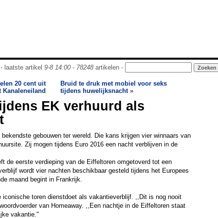
- laatste artikel
9-8 14:00
-
78248
artikelen -
elen 20 cent uit
Bruid te druk met mobiel voor seks
 Kanaleneiland
tijdens huwelijksnacht
»
tijdens EK verhuurd als
t
 bekendste gebouwen ter wereld. Die kans krijgen vier winnaars van
huursite. Zij mogen tijdens Euro 2016 een nacht verblijven in de
 de eerste verdieping van de Eiffeltoren omgetoverd tot een
erblijf wordt vier nachten beschikbaar gesteld tijdens het Europees
e maand begint in Frankrijk.
 iconische toren dienstdoet als vakantieverblijf. ,,Dit is nog nooit
woordvoerder van Homeaway. ,,Een nachtje in de Eiffeltoren staat
jke vakantie."