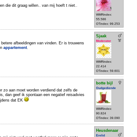
n die dit graag willen.. van mij hoeft t niet..
WMRindex:
55.586
OTindex: 99.253
Sjaak
Moderator
n betere afbeeldingen van vinden. Er is trouwens
en
appartement
.
WMRindex:
22.414
OTindex: 59.601
botte bijl
Oudgediende
 er zo aan moet worden verdiend dat zelfs de
g is, dan geef ik spontaan een negatief reisadvies
tijdens dat EK
WMRindex:
90.824
OTindex: 39.090
Heusdenaar
Erelid