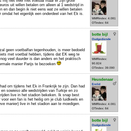
ns mij niet veel met voetbal maar er zijn grote
uros uit willen betalen om alleen al 1 wedstrijd in
n en dan begin ik niet eens wat ze willen betalen
r omdat het eigenlijk een onderdeel van het Ek is.
WMRindex: 4.081
OTindex: 64
botte bijl
Oudgediende
' zal geen voetbalfan tegenhouden, is meer bedoeld
iets met voetbal hebben, tijdens dat EK weg te
s nog veel duurder is dan anders en het praktisch
WMRindex:
ormale manier Parijs te bezoeken
90.824
OTindex: 39.090
Heusdenaar
Erelid
 had om tijdens het Ek in Frankrijk te zijn. Dan had
en sowieso alle wedstrijden van Turkije en zo
ijden live in het stadion bekeken. Ik snap best
ar voor een fan is het heilig om je club luidkeels en
eve manier) live in het stadion aan te moedigen.
WMRindex: 4.081
OTindex: 64
botte bijl
Oudgediende