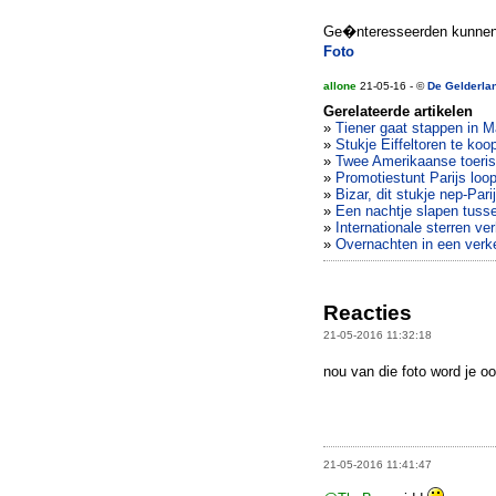
Ge�nteresseerden kunnen s
Foto
allone
21-05-16 - ©
De Gelderla
Gerelateerde artikelen
»
Tiener gaat stappen in M
»
Stukje Eiffeltoren te koo
»
Twee Amerikaanse toerist
»
Promotiestunt Parijs loop
»
Bizar, dit stukje nep-Par
»
Een nachtje slapen tus
»
Internationale sterren ve
»
Overnachten in een verk
Reacties
21-05-2016 11:32:18
nou van die foto word je oo
21-05-2016 11:41:47