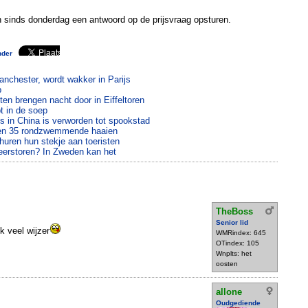
inds donderdag een antwoord op de prijsvraag opsturen.
nder
anchester, wordt wakker in Parijs
p
en brengen nacht door in Eiffeltoren
t in de soep
ijs in China is verworden tot spookstad
sen 35 rondzwemmende haaien
rhuren hun stekje aan toeristen
eerstoren? In Zweden kan het
TheBoss
Senior lid
k veel wijzer
WMRindex: 645
OTindex: 105
Wnplts: het
oosten
allone
Oudgediende