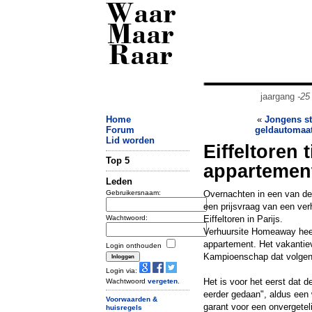
Waar
Maar
Raar
jaargang
-25
Home
«
Jongens st
Forum
geldautomaat
Lid worden
Eiffeltoren 
Top 5
appartemen
Leden
Gebruikersnaam:
Overnachten in een van de
een prijsvraag van een ver
Wachtwoord:
Eiffeltoren in Parijs.
Verhuursite Homeaway heeft
appartement. Het vakantiev
Login onthouden
Kampioenschap dat volgend
Login via:
Het is voor het eerst dat de
Wachtwoord
vergeten
.
eerder gedaan", aldus een 
Voorwaarden &
garant voor een onvergeteli
huisregels