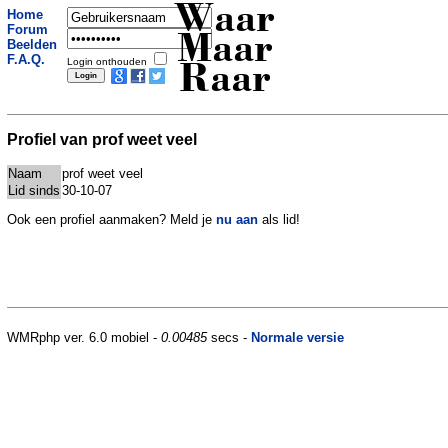
Waar
Home
Forum
Maar
Beelden
F.A.Q.
Login onthouden
Raar
Profiel van prof weet veel
Naam
prof weet veel
Lid sinds
30-10-07
Ook een profiel aanmaken? Meld je
nu aan
als lid!
WMRphp ver. 6.0 mobiel -
0.00485
secs -
Normale versie