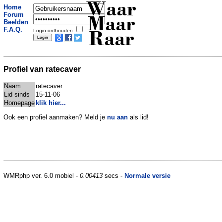
Waar
Home
Forum
Maar
Beelden
F.A.Q.
Login onthouden
Raar
Profiel van ratecaver
Naam
ratecaver
Lid sinds
15-11-06
Homepage
klik hier...
Ook een profiel aanmaken? Meld je
nu aan
als lid!
WMRphp ver. 6.0 mobiel -
0.00413
secs -
Normale versie