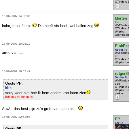
OTindex: 
S
16-06-2007 14:35:36
Marten
Lid
haha, mooi filmpje
Die heeft vis heeft wel ballen zeg.
WMRindex
OTindex: 
Wnplts:
Groningen
16-06-2007 15:05:19
P!nkPe
Actief lid
arme vis.........
WMRindex
93
OTindex: 
Wnplts: he
16-06-2007 19:57:47
rutger8
Senior lid
WMRindex
Quote
PP
:
368
OTindex: 
klik
Wnplts: E
sorry weet niet hoe ik hem anders kan laten zien
plek o
Edit heb ik: link gefixt
S
Auw!!! das best pijn zo'n grote vis in je zak....
16-06-2007 22:42:54
PP
Erelid
Quote
PP
: