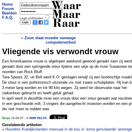
Waar
Home
Forum
Maar
Beelden
F.A.Q.
Login onthouden
Raar
«
Zoon slaat moeder vanwege
computerverbod
Vliegende vis verwondt vrouw
Rechter verdwenen broek was blut
»
Een Amerikaanse vrouw is afgelopen weekend gewond geraakt toen zij werd
geraakt door een springende steur tijdens een uitje op de rivier Suwannee te
noorden van Rock Bluff.
Tara Spears 32, uit Bell werd K.O. geslagen terwijl zij een boottochtje maakt
De steur is een prehistorisch uitziende vis met zware schubplaten. Hij kan b
3 meter lang worden en tot 90 kilo wegen. Zij werd ter observatie naar het
ziekenhuis gebracht en heeft geluk gehad.
In april werd in dezelfde rivier een vrouw door een steur geraakt wat resulte
in een gescheurde milt, 3 vingers die aangehecht moesten worden en een p
die niet meer te redden was.
Relpa
16-06-07 - ©
WMR RELPA
Gerelateerde artikelen
»
Huurders Koedijkslanden massaal in de kou in ‘extra geïsoleerde’ woning