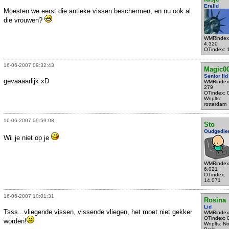
Erelid
Moesten we eerst die antieke vissen beschermen, en nu ook al
die vrouwen?
WMRindex
4.320
OTindex: 
16-06-2007 09:32:43
Magic0
Senior lid
gevaaaarlijk xD
WMRindex
279
OTindex: 
Wnplts:
rotterdam
16-06-2007 09:59:08
Sto
Oudgedie
Wil je niet op je
WMRindex
6.021
OTindex:
14.071
16-06-2007 10:01:31
Rosina
Lid
Tsss...vliegende vissen, vissende vliegen, het moet niet gekker
WMRindex
OTindex: 
worden!
Wnplts: No