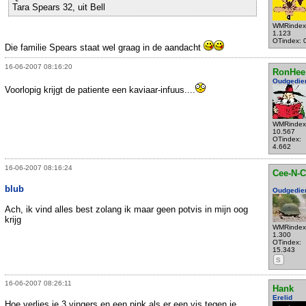
Tara Spears 32, uit Bell
WMRindex
1.123
OTindex: 
Die familie Spears staat wel graag in de aandacht
16-06-2007 08:16:20
RonHee
Oudgedie
Voorlopig krijgt de patiente een kaviaar-infuus....
WMRindex
10.567
OTindex:
4.662
16-06-2007 08:16:24
Cee-N-C
blub
Oudgedie
Ach, ik vind alles best zolang ik maar geen potvis in mijn oog
krijg
WMRindex
1.300
OTindex:
15.343
S
16-06-2007 08:26:11
Hank
Erelid
Hoe verlies je 3 vingers en een pink als er een vis tegen je