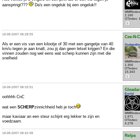
aanspringt???
Da's een ongeluk bij een ongeluk!!
WMRindex
2.160
OTindex: 
S
16-06-2007 08:28:55
Cee-N-C
Als er een vis van een kilootje of 30 met een gangetje van 40
Oudgedie
km/u tegen je aan knalt, zou jij dan geen letsel krijgen? En die
vinnen zouden nog wel eens wat scherp kunnen zijn met die
snelheid
WMRindex
1.300
OTindex:
15.343
S
16-06-2007 08:33:51
Gleadar
Erelid
oohhhh CnC
wat een
SCHERP
zinnichheid heb je toch
WMRindex
maar kaviaar an een steur schijnt erg lekker te zijn en
1.671
OTindex:
voedzaam.
4.278
16-06-2007 08:42:58
Relpa