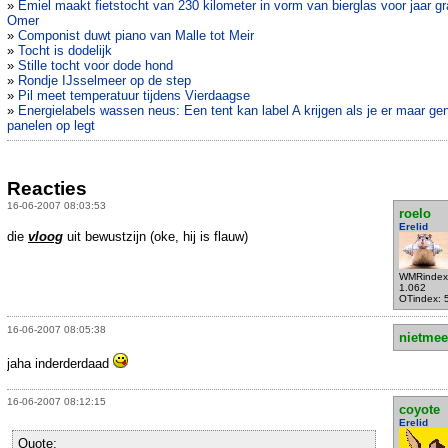
»
Emiel maakt fietstocht van 230 kilometer in vorm van bierglas voor jaar gr
Omer
»
Componist duwt piano van Malle tot Meir
»
Tocht is dodelijk
»
Stille tocht voor dode hond
»
Rondje IJsselmeer op de step
»
Pil meet temperatuur tijdens Vierdaagse
»
Energielabels wassen neus: Een tent kan label A krijgen als je er maar ge
panelen op legt
Reacties
16-06-2007 08:03:53
roelo
Erelid
die
vloog
uit bewustzijn (oke, hij is flauw)
WMRindex
1.062
OTindex: 
16-06-2007 08:05:38
nietmee
jaha inderderdaad
16-06-2007 08:12:15
coyote
Erelid
Quote: