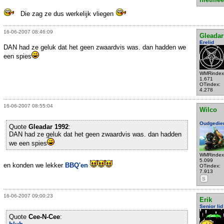
Die zag ze dus werkelijk vliegen
16-06-2007 08:46:09
Gleadar
Erelid
DAN had ze geluk dat het geen zwaardvis was. dan hadden we
een spies
WMRindex
1.671
OTindex:
4.278
16-06-2007 08:55:04
Wilco
Oudgedie
Quote
Gleadar 1992
:
DAN had ze geluk dat het geen zwaardvis was. dan hadden
we een spies
WMRindex
5.099
en konden we lekker
BBQ'en
OTindex:
7.913
S
16-06-2007 09:00:23
Erik
Senior lid
Quote
Cee-N-Cee
: