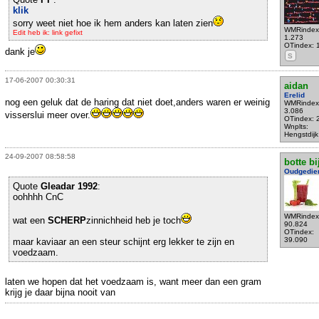
klik
sorry weet niet hoe ik hem anders kan laten zien
WMRindex
Edit heb ik: link gefixt
1.273
OTindex: 
dank je
S
17-06-2007 00:30:31
aidan
Erelid
nog een geluk dat de haring dat niet doet,anders waren er weinig
WMRindex
3.086
visserslui meer over.
OTindex: 
Wnplts:
Hengstdijk
24-09-2007 08:58:58
botte bi
Oudgedie
Quote
Gleadar 1992
:
oohhhh CnC
WMRindex
wat een
SCHERP
zinnichheid heb je toch
90.824
OTindex:
39.090
maar kaviaar an een steur schijnt erg lekker te zijn en
voedzaam.
laten we hopen dat het voedzaam is, want meer dan een gram
krijg je daar bijna nooit van