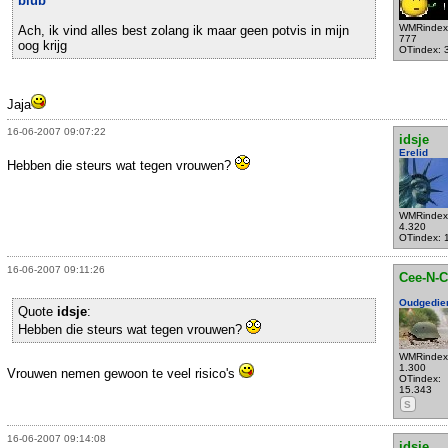
blub
WMRindex
Ach, ik vind alles best zolang ik maar geen potvis in mijn
777
oog krijg
OTindex: 
Jaja
16-06-2007 09:07:22
idsje
Erelid
Hebben die steurs wat tegen vrouwen?
WMRindex
4.320
OTindex: 
16-06-2007 09:11:26
Cee-N-C
Oudgedie
Quote
idsje
:
Hebben die steurs wat tegen vrouwen?
WMRindex
1.300
Vrouwen nemen gewoon te veel risico's
OTindex:
15.343
S
16-06-2007 09:14:08
idsje