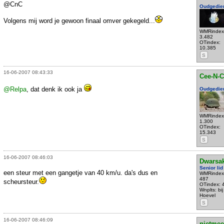
@CnC
Oudgedie
Volgens mij word je gewoon finaal omver gekegeld...
WMRindex
3.482
OTindex:
10.385
S
16-06-2007 08:43:33
Cee-N-C
@Relpa
, dat denk ik ook ja
Oudgedie
WMRindex
1.300
OTindex:
15.343
S
16-06-2007 08:46:03
Dwarsa
Senior lid
een steur met een gangetje van 40 km/u. da's dus en
WMRindex
487
scheursteur.
OTindex: 
Wnplts: bij
Hoevel
S
16-06-2007 08:46:09
nietmee