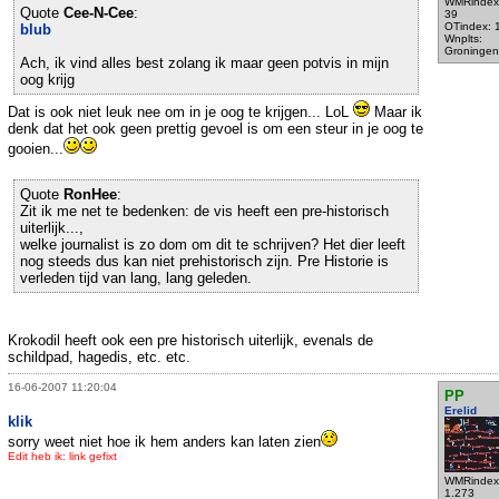
WMRindex
Quote
Cee-N-Cee
:
39
OTindex: 
blub
Wnplts:
Groningen
Ach, ik vind alles best zolang ik maar geen potvis in mijn
oog krijg
Dat is ook niet leuk nee om in je oog te krijgen... LoL
Maar ik
denk dat het ook geen prettig gevoel is om een steur in je oog te
gooien...
Quote
RonHee
:
Zit ik me net te bedenken: de vis heeft een pre-historisch
uiterlijk...,
welke journalist is zo dom om dit te schrijven? Het dier leeft
nog steeds dus kan niet prehistorisch zijn. Pre Historie is
verleden tijd van lang, lang geleden.
Krokodil heeft ook een pre historisch uiterlijk, evenals de
schildpad, hagedis, etc. etc.
16-06-2007 11:20:04
PP
Erelid
klik
sorry weet niet hoe ik hem anders kan laten zien
Edit heb ik: link gefixt
WMRindex
1.273