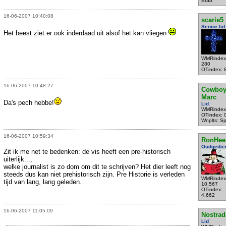
Brab
16-06-2007 10:40:08
scarie5
Senior lid
Het beest ziet er ook inderdaad uit alsof het kan vliegen
WMRindex
280
OTindex: 
16-06-2007 10:48:27
Cowbo
Marc
Da's pech hebbe!
Lid
WMRindex
OTindex: 
Wnplts: S
16-06-2007 10:59:34
RonHee
Oudgedie
Zit ik me net te bedenken: de vis heeft een pre-historisch
uiterlijk...,
welke journalist is zo dom om dit te schrijven? Het dier leeft nog
steeds dus kan niet prehistorisch zijn. Pre Historie is verleden
WMRindex
tijd van lang, lang geleden.
10.567
OTindex:
4.662
16-06-2007 11:05:09
Nostra
Lid