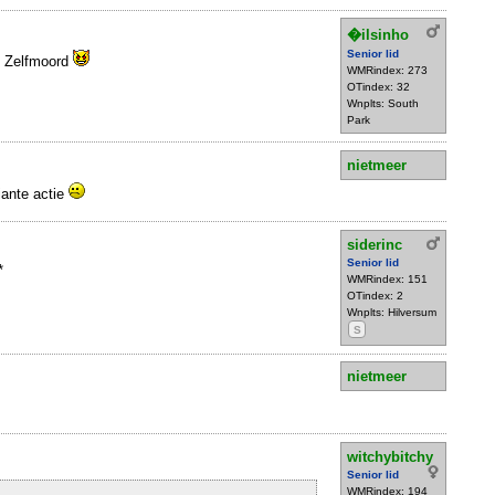
�ilsinho
Senior lid
: Zelfmoord
WMRindex: 273
OTindex: 32
Wnplts: South
Park
nietmeer
iante actie
siderinc
Senior lid
*
WMRindex: 151
OTindex: 2
Wnplts: Hilversum
S
nietmeer
witchybitchy
Senior lid
WMRindex: 194