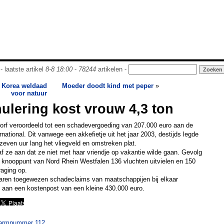
- laatste artikel
8-8 18:00
-
78244
artikelen -
 Korea weldaad
Moeder doodt kind met peper
»
voor natuur
ulering kost vrouw 4,3 ton
dorf veroordeeld tot een schadevergoeding van 207.000 euro aan de
national. Dit vanwege een akkefietje uit het jaar 2003, destijds legde
zeven uur lang het vliegveld en omstreken plat.
f ze aan dat ze niet met haar vriendje op vakantie wilde gaan. Gevolg
jk knooppunt van Nord Rhein Westfalen 136 vluchten uitvielen en 150
raging op.
 jaren toegewezen schadeclaims van maatschappijen bij elkaar
 aan een kostenpost van een kleine 430.000 euro.
alarmnummer 112