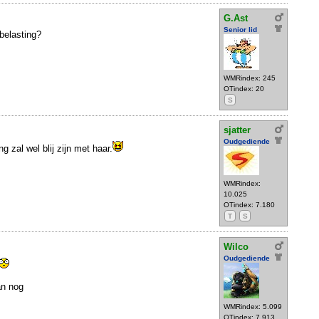
G.Ast
Senior lid
nbelasting?
WMRindex: 245
OTindex: 20
S
sjatter
Oudgediende
g zal wel blij zijn met haar.
WMRindex:
10.025
OTindex: 7.180
T
S
Wilco
Oudgediende
an nog
WMRindex: 5.099
OTindex: 7.913