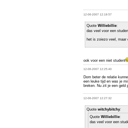
12-06-2007 12:19:57
Quote
Williebillie
:
das veel voor een stude
het is zoiezo veel, maar
ook voor een niet student
12-06-2007 12:25:40
Dom beter de relatie kunne
een leuke tijd en was je m
breken. Nu zit je een geld 
12-06-2007 12:27:32
Quote
witchybitchy
:
Quote
Williebillie
:
das veel voor een stu