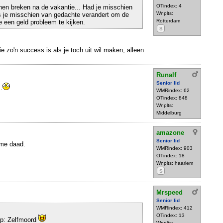
OTindex: 4
nen breken na de vakantie... Had je misschien
Wnplts:
s je misschien van gedachte verandert om de
Rotterdam
je een geld probleem te kijken.
S
ie zo'n success is als je toch uit wil maken, alleen
Runalf
Senior lid
.
WMRindex: 62
OTindex: 848
Wnplts:
Middelburg
amazone
Senior lid
mme daad.
WMRindex: 903
OTindex: 18
Wnplts: haarlem
S
Mrspeed
Senior lid
WMRindex: 412
OTindex: 13
op: Zelfmoord
Wnplts: