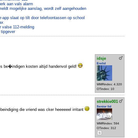
werk aan vals alarm
meldt mogelijke aanslag, wordt zelf aangehouden
-app slaat op tilt door telefoontassen op school
ax
 valse 112-melding
 tipgever
idsje
Erelid
ies be�indigen kosten altijd handenvol geld!
WMRindex: 4.320
OTindex: 10
strekkie001
Senior lid
eindiging die vriend was cker heeeeeel irritant
WMRindex: 594
OTindex: 312
S