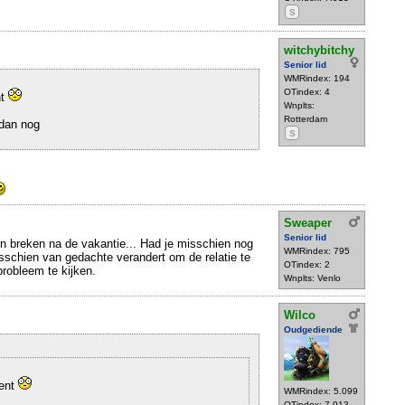
S
witchybitchy
Senior lid
WMRindex: 194
OTindex: 4
nt
Wnplts:
Rotterdam
 dan nog
S
Sweaper
Senior lid
n breken na de vakantie... Had je misschien nog
WMRindex: 795
isschien van gedachte verandert om de relatie te
OTindex: 2
probleem te kijken.
Wnplts: Venlo
Wilco
Oudgediende
dent
WMRindex: 5.099
OTindex: 7.913