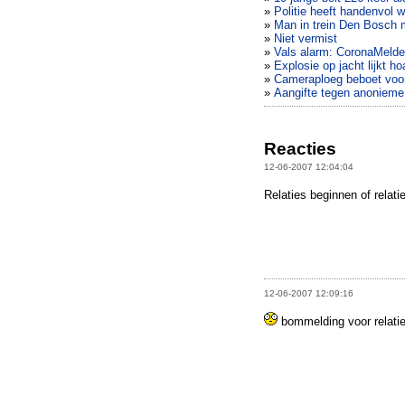
»
Politie heeft handenvol 
»
Man in trein Den Bosch 
»
Niet vermist
»
Vals alarm: CoronaMelder
»
Explosie op jacht lijkt ho
»
Cameraploeg beboet voor
»
Aangifte tegen anonieme
Reacties
12-06-2007 12:04:04
Relaties beginnen of relat
12-06-2007 12:09:16
bommelding voor relatieb