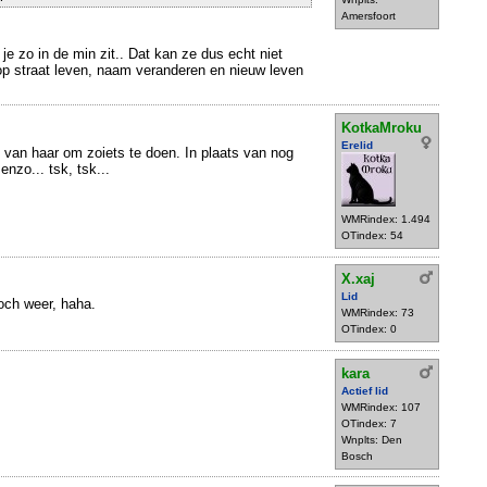
Amersfoort
je zo in de min zit.. Dat kan ze dus echt niet
op straat leven, naam veranderen en nieuw leven
KotkaMroku
Erelid
 van haar om zoiets te doen. In plaats van nog
enzo... tsk, tsk...
WMRindex: 1.494
OTindex: 54
X.xaj
Lid
och weer, haha.
WMRindex: 73
OTindex: 0
kara
Actief lid
WMRindex: 107
OTindex: 7
Wnplts: Den
Bosch