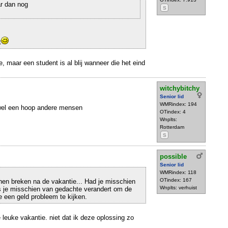
ar dan nog
S
t
e, maar een student is al blij wanneer die het eind
witchybitchy
Senior lid
WMRindex: 194
wel een hoop andere mensen
OTindex: 4
Wnplts:
Rotterdam
S
possible
Senior lid
WMRindex: 118
OTindex: 167
nen breken na de vakantie... Had je misschien
Wnplts: verhuist
s je misschien van gedachte verandert om de
je een geld probleem te kijken.
e leuke vakantie. niet dat ik deze oplossing zo