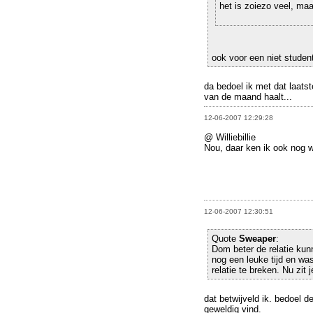
het is zoiezo veel, ma
ook voor een niet studen
da bedoel ik met dat laatst
van de maand haalt...
12-06-2007 12:29:28
@ Williebillie
Nou, daar ken ik ook nog 
12-06-2007 12:30:51
Quote
Sweaper
:
Dom beter de relatie kun
nog een leuke tijd en wa
relatie te breken. Nu zit 
dat betwijveld ik. bedoel d
geweldig vind.