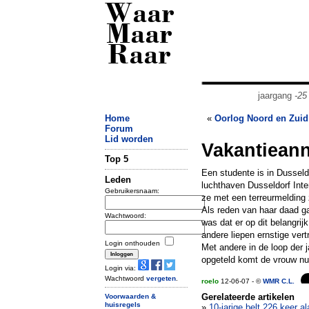
Waar
Maar
Raar
jaargang
-25
Home
«
Oorlog Noord en Zuid
Forum
Lid worden
Vakantieann
Top 5
Een studente is in Dussel
Leden
luchthaven Dusseldorf Inter
Gebruikersnaam:
ze met een terreurmelding 
Als reden van haar daad ga
Wachtwoord:
was dat er op dit belangri
andere liepen ernstige vert
Login onthouden
Met andere in de loop der
opgeteld komt de vrouw nu
Login via:
Wachtwoord
vergeten
.
roelo
12-06-07 - ©
WMR C.L.
Gerelateerde artikelen
Voorwaarden &
huisregels
»
10-jarige belt 226 keer 