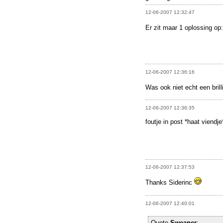
12-06-2007 12:32:47
Er zit maar 1 oplossing op
12-06-2007 12:36:16
Was ook niet echt een brill
12-06-2007 12:36:35
foutje in post *haat viendje
12-06-2007 12:37:53
Thanks Siderinc
12-06-2007 12:40:01
Quote
Sweaper
: