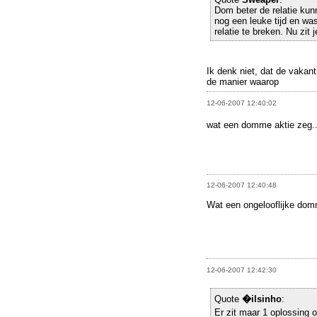
Dom beter de relatie kun
nog een leuke tijd en wa
relatie te breken. Nu zit 
Ik denk niet, dat de vakant
de manier waarop
12-06-2007 12:40:02
wat een domme aktie zeg..
12-06-2007 12:40:48
Wat een ongelooflijke do
12-06-2007 12:42:30
Quote
�ilsinho
:
Er zit maar 1 oplossing 