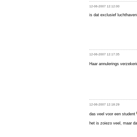
12-06-2007 12:12:00
is dat exclusief luchthave
12-06-2007 12:17:35
Haar annulerings verzekerin
12-06-2007 12:18:29
das veel voor een student
het is zoiezo veel, maar d