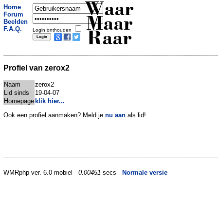
Waar
Home
Forum
Maar
Beelden
F.A.Q.
Login onthouden
Raar
Profiel van zerox2
Naam
zerox2
Lid sinds
19-04-07
Homepage
klik hier...
Ook een profiel aanmaken? Meld je
nu aan
als lid!
WMRphp ver. 6.0 mobiel -
0.00451
secs -
Normale versie