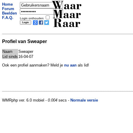
Waar
Home
Forum
Maar
Beelden
F.A.Q.
Login onthouden
Raar
Profiel van Sweaper
Naam
Sweaper
Lid sinds
16-04-07
Ook een profiel aanmaken? Meld je
nu aan
als lid!
WMRphp ver. 6.0 mobiel -
0.004
secs -
Normale versie