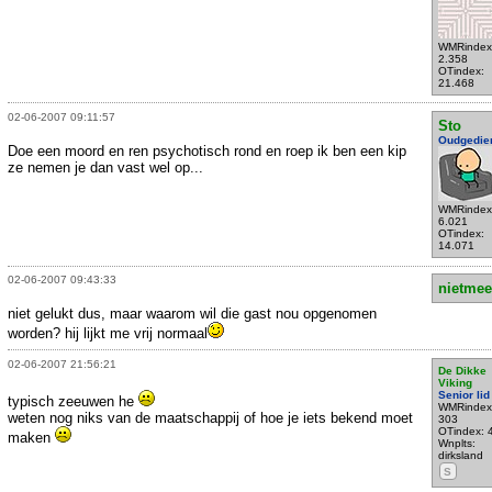
WMRindex
2.358
OTindex:
21.468
02-06-2007 09:11:57
Sto
Oudgedie
Doe een moord en ren psychotisch rond en roep ik ben een kip
ze nemen je dan vast wel op...
WMRindex
6.021
OTindex:
14.071
02-06-2007 09:43:33
nietmee
niet gelukt dus, maar waarom wil die gast nou opgenomen
worden? hij lijkt me vrij normaal
02-06-2007 21:56:21
De Dikke
Viking
Senior lid
typisch zeeuwen he
WMRindex
weten nog niks van de maatschappij of hoe je iets bekend moet
303
OTindex: 
maken
Wnplts:
dirksland
S