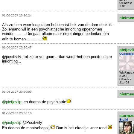
OTindex:
1.845
01-06-2007 20:20:24
nietmee
Als ze hem weer losgelaten hebben ist hek van de dam denk ik.
Zo iemand wil in een psychiatrische inrichting opgenomen
worden..........Die gaat alleen maar erger dingen bedenken om
erin te komen..............
01-06-2007 20:26:47
pietjevl
Oudgedie
@positivily: tot ze te ver gaan... dan wordt het een penitentiaire
inrichting...
WMRindex
2.358
OTindex:
21.468
01-06-2007 20:29:09
nietmee
@pietjevlip
: en daarna de psychiatrie
01-06-2007 20:30:10
stormzo
Erelid
@pietjevlip
@Positivily
En daarna de maatschappij
Dan is het circeltje weer rond