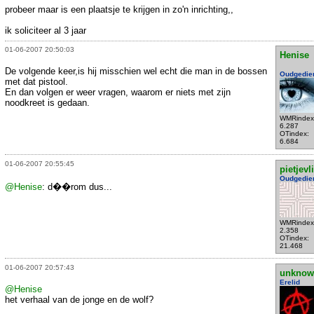
probeer maar is een plaatsje te krijgen in zo'n inrichting,,
ik soliciteer al 3 jaar
01-06-2007 20:50:03
Henise
De volgende keer,is hij misschien wel echt die man in de bossen
Oudgedie
met dat pistool.
En dan volgen er weer vragen, waarom er niets met zijn
noodkreet is gedaan.
WMRindex
6.287
OTindex:
6.684
01-06-2007 20:55:45
pietjevl
Oudgedie
@Henise
: d��rom dus...
WMRindex
2.358
OTindex:
21.468
01-06-2007 20:57:43
unknow
Erelid
@Henise
het verhaal van de jonge en de wolf?