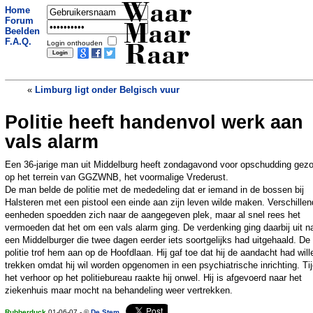
Waar
Home
Forum
Maar
Beelden
F.A.Q.
Login onthouden
Raar
«
Limburg ligt onder Belgisch vuur
Politie heeft handenvol werk aan
Visitekaart doet DVD-piraat de das om
»
vals alarm
Een 36-jarige man uit Middelburg heeft zondagavond voor opschudding gez
op het terrein van GGZWNB, het voormalige Vrederust.
De man belde de politie met de mededeling dat er iemand in de bossen bij
Halsteren met een pistool een einde aan zijn leven wilde maken. Verschille
eenheden spoedden zich naar de aangegeven plek, maar al snel rees het
vermoeden dat het om een vals alarm ging. De verdenking ging daarbij uit n
een Middelburger die twee dagen eerder iets soortgelijks had uitgehaald. De
politie trof hem aan op de Hoofdlaan. Hij gaf toe dat hij de aandacht had will
trekken omdat hij wil worden opgenomen in een psychiatrische inrichting. Ti
het verhoor op het politiebureau raakte hij onwel. Hij is afgevoerd naar het
ziekenhuis maar mocht na behandeling weer vertrekken.
Rubberduck
01-06-07 - ©
De Stem