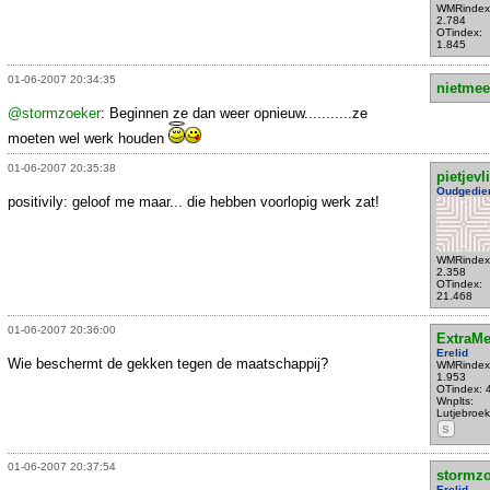
WMRindex
2.784
OTindex:
1.845
01-06-2007 20:34:35
nietmee
@stormzoeker
: Beginnen ze dan weer opnieuw...........ze
moeten wel werk houden
01-06-2007 20:35:38
pietjevl
Oudgedie
positivily: geloof me maar... die hebben voorlopig werk zat!
WMRindex
2.358
OTindex:
21.468
01-06-2007 20:36:00
ExtraM
Erelid
Wie beschermt de gekken tegen de maatschappij?
WMRindex
1.953
OTindex: 
Wnplts:
Lutjebroek
S
01-06-2007 20:37:54
stormzo
Erelid