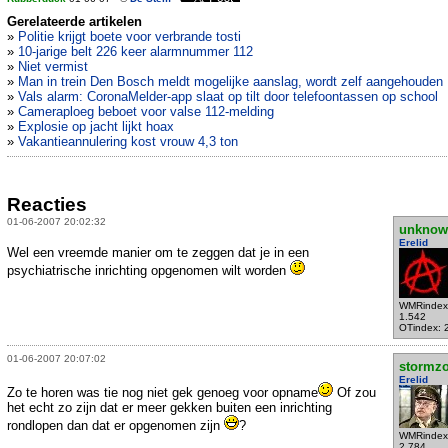
Gerelateerde artikelen
»
Politie krijgt boete voor verbrande tosti
»
10-jarige belt 226 keer alarmnummer 112
»
Niet vermist
»
Man in trein Den Bosch meldt mogelijke aanslag, wordt zelf aangehouden
»
Vals alarm: CoronaMelder-app slaat op tilt door telefoontassen op school
»
Cameraploeg beboet voor valse 112-melding
»
Explosie op jacht lijkt hoax
»
Vakantieannulering kost vrouw 4,3 ton
Reacties
01-06-2007 20:02:32
unknow
Erelid
Wel een vreemde manier om te zeggen dat je in een
psychiatrische inrichting opgenomen wilt worden
WMRindex
1.542
OTindex: 
01-06-2007 20:07:02
stormzo
Erelid
Zo te horen was tie nog niet gek genoeg voor opname
Of zou
het echt zo zijn dat er meer gekken buiten een inrichting
rondlopen dan dat er opgenomen zijn
?
WMRindex
2.784