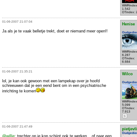
WMRindex
1.542
OTindex: 
01-06-2007 21:07:04
Henise
Ja als je te vaak belletje trekt, doet er niemand meer open!!
Oudgedie
WMRindex
6.287
OTindex:
6.684
01-06-2007 21:35:21
Wilco
lol, je kan ook gewoon met een lampekap over je hoofd
Oudgedie
schreeuwen dat je een eend bent om in een psychiatrische
inrichting te komen
WMRindex
5.099
OTindex:
7.913
S
01-06-2007 21:47:49
pietjevl
Oudgedie
@willie
: trechter op je kop schijnt ook te werken... of naar een