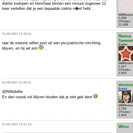
dokter toelopen en hem/haar binnen een minuut ongeveer 12
keer vertellen dat je een bepaalde ziekte n�et hebt...
WMRindex
2.358
OTindex:
21.468
01-06-2007 21:50:01
Reema
Sawwa
raar de meeste willen juist uit een pscyiatrische inrichting
Erelid
blijven, en hij wil erin
...
WMRindex
2.417
OTindex:
2.905
01-06-2007 21:50:01
stormzo
Erelid
@Williebillie
En dan vooral vol blijven houden dat je
niet
gek bent
WMRindex
2.784
OTindex:
1.845
01-06-2007 21:51:13
Wilco