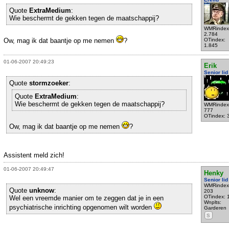
Quote
ExtraMedium
:
Wie beschermt de gekken tegen de maatschappij?
WMRindex
2.784
Ow, mag ik dat baantje op me nemen
?
OTindex:
1.845
01-06-2007 20:49:23
Erik
Senior lid
Quote
stormzoeker
:
Quote
ExtraMedium
:
Wie beschermt de gekken tegen de maatschappij?
WMRindex
777
OTindex: 
Ow, mag ik dat baantje op me nemen
?
Assistent meld zich!
01-06-2007 20:49:47
Henky
Senior lid
WMRindex
Quote
unknow
:
203
OTindex: 
Wel een vreemde manier om te zeggen dat je in een
Wnplts:
psychiatrische inrichting opgenomen wilt worden
Garderen
S