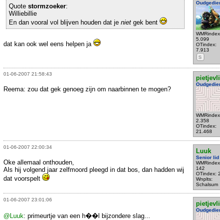
Oudgedie
Quote
stormzoeker
:
Williebillie
En dan vooral vol blijven houden dat je
niet
gek bent
WMRindex
5.099
dat kan ook wel eens helpen ja
OTindex:
7.913
S
01-06-2007 21:58:43
pietjevl
Oudgedie
Reema: zou dat gek genoeg zijn om naarbinnen te mogen?
WMRindex
2.358
OTindex:
21.468
01-06-2007 22:00:34
Luuk
Senior lid
Oke allemaal onthouden,
WMRindex
142
Als hij volgend jaar zelfmoord pleegd in dat bos, dan hadden wij
OTindex: 
dat voorspelt
Wnplts:
Schalsum
01-06-2007 23:01:06
pietjevl
Oudgedie
@Luuk
: primeurtje van een h��l bijzondere slag...