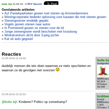
botte bijl
21-05-19 - ©
RTV Utrecht
Gerelateerde artikelen
»
Au! Paniekparkieten gooien met stenen op Amsterdammers
»
Woningcorporatie bedenkt oplossing voor kauwen die met stenen gooien
»
Stenengooister eindelijk gepakt
»
Vogels gooien stenen naar autos
»
In Purmerend gooien ze stenen voor de lol
»
Jonge stenengooier wordt beschoten met kruisboog
»
Winkelcentrum dicht door 3-jarig jochie
»
Kat uit auto gegooid
Reacties
21-05-2019 21:19:49
botte bi
Oudgedie
duidelijk mensen die iets doen waarmee ze niets opschieten en
waarvan ze de gevolgen niet overzien
WMRindex
90.824
OTindex:
39.090
22-05-2019 22:32:53
tonktwe
Erelid
@botte bijl
: Kinderen? Politici op zomerkamp?
WMRindex
1.805
OTindex: 