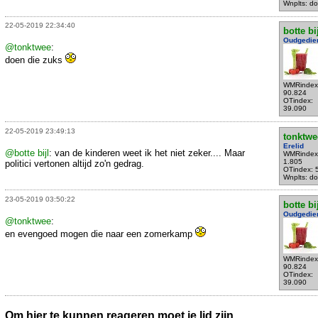
Wnplts: do
22-05-2019 22:34:40
botte bi
Oudgedie
@tonktwee
:
doen die zuks
WMRindex
90.824
OTindex:
39.090
22-05-2019 23:49:13
tonktwe
Erelid
@botte bijl
: van de kinderen weet ik het niet zeker.... Maar
WMRindex
1.805
politici vertonen altijd zo'n gedrag.
OTindex: 
Wnplts: do
23-05-2019 03:50:22
botte bi
Oudgedie
@tonktwee
:
en evengoed mogen die naar een zomerkamp
WMRindex
90.824
OTindex:
39.090
Om hier te kunnen reageren moet je lid zijn.