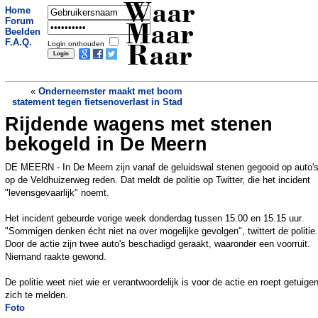
Waar
Home
Forum
Maar
Beelden
F.A.Q.
Login onthouden
Raar
«
Onderneemster maakt met boom
statement tegen fietsenoverlast in Stad
Rijdende wagens met stenen
SP zet hoofdkantoor Airbnb te huur op
Airbnb
»
bekogeld in De Meern
DE MEERN - In De Meern zijn vanaf de geluidswal stenen gegooid op auto's
op de Veldhuizerweg reden. Dat meldt de politie op Twitter, die het incident
"levensgevaarlijk" noemt.
Het incident gebeurde vorige week donderdag tussen 15.00 en 15.15 uur.
"Sommigen denken écht niet na over mogelijke gevolgen", twittert de politie.
Door de actie zijn twee auto's beschadigd geraakt, waaronder een voorruit.
Niemand raakte gewond.
De politie weet niet wie er verantwoordelijk is voor de actie en roept getuige
zich te melden.
Foto