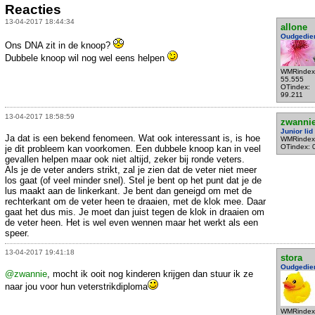
Reacties
13-04-2017 18:44:34
allone
Oudgedie
Ons DNA zit in de knoop?
Dubbele knoop wil nog wel eens helpen
WMRindex
55.555
OTindex:
99.211
13-04-2017 18:58:59
zwanni
Junior lid
Ja dat is een bekend fenomeen. Wat ook interessant is, is hoe
WMRindex
OTindex: 
je dit probleem kan voorkomen. Een dubbele knoop kan in veel
gevallen helpen maar ook niet altijd, zeker bij ronde veters.
Als je de veter anders strikt, zal je zien dat de veter niet meer
los gaat (of veel minder snel). Stel je bent op het punt dat je de
lus maakt aan de linkerkant. Je bent dan geneigd om met de
rechterkant om de veter heen te draaien, met de klok mee. Daar
gaat het dus mis. Je moet dan juist tegen de klok in draaien om
de veter heen. Het is wel even wennen maar het werkt als een
speer.
13-04-2017 19:41:18
stora
Oudgedie
@zwannie
, mocht ik ooit nog kinderen krijgen dan stuur ik ze
naar jou voor hun veterstrikdiploma
WMRindex