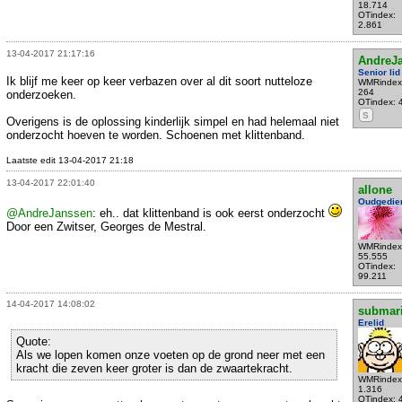
18.714
OTindex:
2.861
13-04-2017 21:17:16
AndreJ
Senior lid
Ik blijf me keer op keer verbazen over al dit soort nutteloze
WMRindex
264
onderzoeken.
OTindex: 
S
Overigens is de oplossing kinderlijk simpel en had helemaal niet
onderzocht hoeven te worden. Schoenen met klittenband.
Laatste edit 13-04-2017 21:18
13-04-2017 22:01:40
allone
Oudgedie
@AndreJanssen
: eh.. dat klittenband is ook eerst onderzocht
Door een Zwitser, Georges de Mestral.
WMRindex
55.555
OTindex:
99.211
14-04-2017 14:08:02
submar
Erelid
Quote:
Als we lopen komen onze voeten op de grond neer met een
kracht die zeven keer groter is dan de zwaartekracht.
WMRindex
1.316
OTindex: 