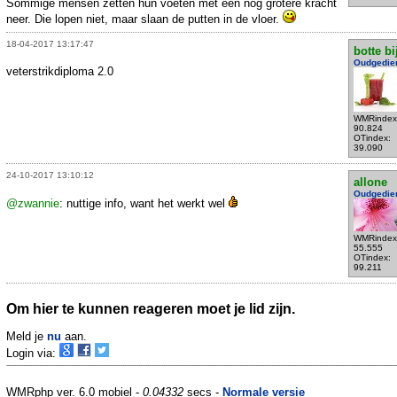
Sommige mensen zetten hun voeten met een nog grotere kracht
neer. Die lopen niet, maar slaan de putten in de vloer.
18-04-2017 13:17:47
botte bi
Oudgedie
veterstrikdiploma 2.0
WMRindex
90.824
OTindex:
39.090
24-10-2017 13:10:12
allone
Oudgedie
@zwannie
: nuttige info, want het werkt wel
WMRindex
55.555
OTindex:
99.211
Om hier te kunnen reageren moet je lid zijn.
Meld je
nu
aan.
Login via:
WMRphp ver. 6.0 mobiel -
0.04332
secs -
Normale versie