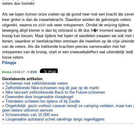
veters dus lostrekt.
Als we lopen komen onze voeten op de grond neer met een kracht die zeve
keer groter is dan de zwaartekracht. Daardoor worden de geknoopte veters
uitgerekt, waarna ze zich ook weer ontspannen. Omdat de wrijving tijdens
beweging altijd kleiner is dan bij stilstand is dit dus h�t moment waarop de
knoop kan lossen. Maar tijdens het lopen of wandelen zwaaien we ook met 
benen, waardoor er inertiekrachten ontstaan die inwerken op de vrije uiteind
van de veters. Als die trekkende krachten precies samenvallen met het
ontspannen van de knoop, start er een sneeuwbaleffect wat uiteindelijk leidt 
losse veters.
Filmpje
Emmo
13-04-17 - ©
EOS
Gerelateerde artikelen
»
Schoenen met zelfstrikkende veters
»
Zelfstrikkende Nike-schoenen nog dit jaar op de markt
»
Nike lanceert zelfstrikkende Back to the Future-schoenen
»
Gewonden door losgeraakte sloopkogel
»
Treindelen schieten los tijdens rit bij Zwolle
»
Ongelofelijk: gezin verliest caravan terwijl ze camping verlaten, maar kan 
geen betere uitkomst wensen
»
Schoenveters van 15.000 euro
»
Losgeraakte autoband schiet rakelings langs tegenliggers