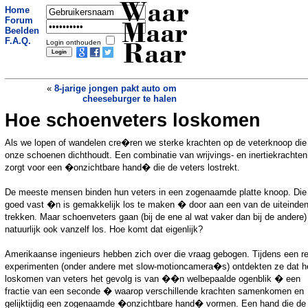
Waar
Home
Forum
Maar
Beelden
F.A.Q.
Login onthouden
Raar
«
8-jarige jongen pakt auto om
cheeseburger te halen
Hoe schoenveters loskomen
Legerfans kopen tank en doen
ongelofelijke ontdekking
»
Als we lopen of wandelen cre�ren we sterke krachten op de veterknoop die
onze schoenen dichthoudt. Een combinatie van wrijvings- en inertiekrachten
zorgt voor een �onzichtbare hand� die de veters lostrekt.
De meeste mensen binden hun veters in een zogenaamde platte knoop. Die b
goed vast �n is gemakkelijk los te maken � door aan een van de uiteinden
trekken. Maar schoenveters gaan (bij de ene al wat vaker dan bij de andere)
natuurlijk ook vanzelf los. Hoe komt dat eigenlijk?
Amerikaanse ingenieurs hebben zich over die vraag gebogen. Tijdens een r
experimenten (onder andere met slow-motioncamera�s) ontdekten ze dat h
loskomen van veters het gevolg is van ��n welbepaalde ogenblik � een
fractie van een seconde � waarop verschillende krachten samenkomen en
gelijktijdig een zogenaamde �onzichtbare hand� vormen. Een hand die de