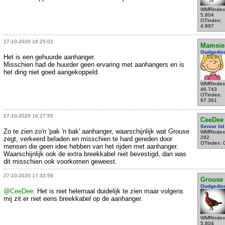
WMRindex
5.804
OTindex:
4.897
27-10-2020 16:25:02
Mamsie
Oudgedie
Het is een gehuurde aanhanger.
Misschien had de huurder geen ervaring met aanhangers en is
het ding niet goed aangekoppeld.
WMRindex
46.743
OTindex:
97.361
27-10-2020 16:27:55
CeeDee
Senior lid
Zo te zien zo'n 'pak 'n bak' aanhanger, waarschijnlijk wat Grouse
WMRindex
292
zegt, verkeerd beladen en misschien te hard gereden door
OTindex: 
mensen die geen idee hebben van het rijden met aanhanger.
Waarschijnlijk ook de extra breekkabel niet bevestigd, dan was
dit misschien ook voorkomen geweest.
27-10-2020 17:33:59
Grouse
Oudgedie
@CeeDee
: Het is niet helemaal duidelijk te zien maar volgens
mij zit er niet eens breekkabel op de aanhanger.
WMRindex
5.804