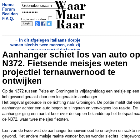
Waar
Home
Forum
Maar
Beelden
F.A.Q.
Login onthouden
Raar
«
In dit afgelegen Italiaans dorpje
wonen slechts twee mensen, ook zij
doen aan social distancing
Aanhanger schiet los van auto o
Oostenrijk verkoopt coronapostzegels
van toiletpapier
»
N372. Fietsende meisjes weten
projectiel ternauwernood te
ontwijken
Op de N372 tussen Peize en Groningen is vrijdagmiddag een meisje op een 
lichtgewond geraakt door een losgeraakte aanhanger.
Het ongeval gebeurde in de richting naar Groningen. De politie meldt dat een
aanhanger achter een auto begon te slingeren en vervolgens los raakte. De
aanhanger ging een aantal keer over de kop en belandde op het fietspad na
de N372, waar twee meisjes fietsten.
Een van de twee wist de aanhanger ternauwernood te ontwijken en raakte ni
gewond. Het andere meisje raakte wonder boven wonder slechts lichtgewond