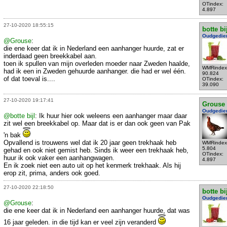
OTindex:
4.897
27-10-2020 18:55:15
botte bi
Oudgedie
@Grouse
:
die ene keer dat ik in Nederland een aanhanger huurde, zat er
inderdaad geen breekkabel aan.
toen ik spullen van mijn overleden moeder naar Zweden haalde,
WMRindex
had ik een in Zweden gehuurde aanhanger. die had er wel één.
90.824
of dat toeval is....
OTindex:
39.090
27-10-2020 19:17:41
Grouse
Oudgedie
@botte bijl
: Ik huur hier ook weleens een aanhanger maar daar
zit wel een breekkabel op. Maar dat is er dan ook geen van Pak
'n bak
Opvallend is trouwens wel dat ik 20 jaar geen trekhaak heb
WMRindex
5.804
gehad en ook niet gemist heb. Sinds ik weer een trekhaak heb,
OTindex:
huur ik ook vaker een aanhangwagen.
4.897
En ik zoek niet een auto uit op het kenmerk trekhaak. Als hij
erop zit, prima, anders ook goed.
27-10-2020 22:18:50
botte bi
Oudgedie
@Grouse
:
die ene keer dat ik in Nederland een aanhanger huurde, dat was
16 jaar geleden. in die tijd kan er veel zijn veranderd