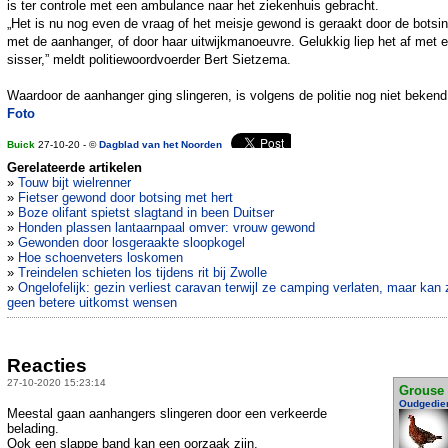
is ter controle met een ambulance naar het ziekenhuis gebracht.
„Het is nu nog even de vraag of het meisje gewond is geraakt door de botsi
met de aanhanger, of door haar uitwijkmanoeuvre. Gelukkig liep het af met 
sisser,” meldt politiewoordvoerder Bert Sietzema.
Waardoor de aanhanger ging slingeren, is volgens de politie nog niet bekend
Foto
Buick
27-10-20 - ©
Dagblad van het Noorden
Gerelateerde artikelen
»
Touw bijt wielrenner
»
Fietser gewond door botsing met hert
»
Boze olifant spietst slagtand in been Duitser
»
Honden plassen lantaarnpaal omver: vrouw gewond
»
Gewonden door losgeraakte sloopkogel
»
Hoe schoenveters loskomen
»
Treindelen schieten los tijdens rit bij Zwolle
»
Ongelofelijk: gezin verliest caravan terwijl ze camping verlaten, maar kan 
geen betere uitkomst wensen
Reacties
27-10-2020 15:23:14
Grouse
Oudgedie
Meestal gaan aanhangers slingeren door een verkeerde
belading.
Ook een slappe band kan een oorzaak zijn.