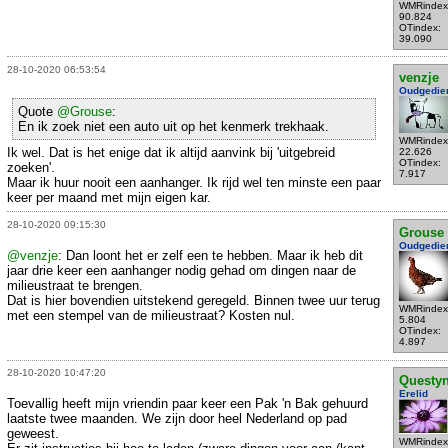
WMRindex
90.824
OTindex:
39.090
28-10-2020 06:53:54
venzje
Oudgedie
Quote
@Grouse
:
En ik zoek niet een auto uit op het kenmerk trekhaak.
WMRindex
Ik wel. Dat is het enige dat ik altijd aanvink bij 'uitgebreid
22.626
OTindex:
zoeken'.
7.917
Maar ik huur nooit een aanhanger. Ik rijd wel ten minste een paar
keer per maand met mijn eigen kar.
28-10-2020 09:15:30
Grouse
Oudgedie
@venzje
: Dan loont het er zelf een te hebben. Maar ik heb dit
jaar drie keer een aanhanger nodig gehad om dingen naar de
milieustraat te brengen.
Dat is hier bovendien uitstekend geregeld. Binnen twee uur terug
WMRindex
met een stempel van de milieustraat? Kosten nul.
5.804
OTindex:
4.897
28-10-2020 10:47:20
Questy
Erelid
Toevallig heeft mijn vriendin paar keer een Pak 'n Bak gehuurd
laatste twee maanden. We zijn door heel Nederland op pad
geweest.
WMRindex