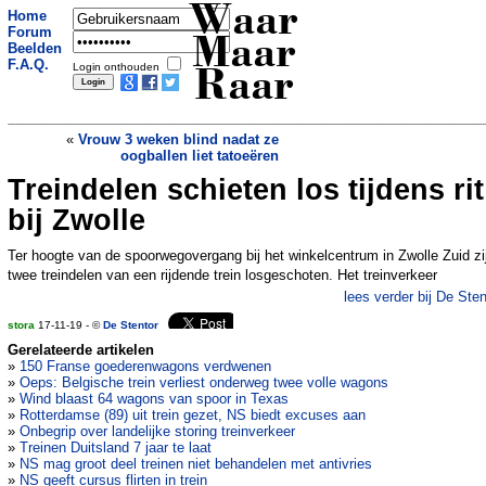
Waar
Home
Forum
Maar
Beelden
F.A.Q.
Login onthouden
Raar
«
Vrouw 3 weken blind nadat ze
oogballen liet tatoeëren
Treindelen schieten los tijdens rit
Nieuwe Zuid-Afrikaanse gin “verrijkt”
met olifantenstront
»
bij Zwolle
Ter hoogte van de spoorwegovergang bij het winkelcentrum in Zwolle Zuid zi
twee treindelen van een rijdende trein losgeschoten. Het treinverkeer
lees verder bij De Sten
stora
17-11-19 - ©
De Stentor
Gerelateerde artikelen
»
150 Franse goederenwagons verdwenen
»
Oeps: Belgische trein verliest onderweg twee volle wagons
»
Wind blaast 64 wagons van spoor in Texas
»
Rotterdamse (89) uit trein gezet, NS biedt excuses aan
»
Onbegrip over landelijke storing treinverkeer
»
Treinen Duitsland 7 jaar te laat
»
NS mag groot deel treinen niet behandelen met antivries
»
NS geeft cursus flirten in trein