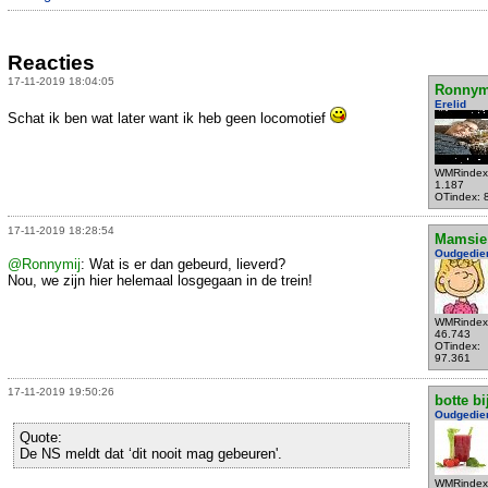
Reacties
17-11-2019 18:04:05
Ronnym
Erelid
Schat ik ben wat later want ik heb geen locomotief
WMRindex
1.187
OTindex: 
17-11-2019 18:28:54
Mamsie
Oudgedie
@Ronnymij
: Wat is er dan gebeurd, lieverd?
Nou, we zijn hier helemaal losgegaan in de trein!
WMRindex
46.743
OTindex:
97.361
17-11-2019 19:50:26
botte bi
Oudgedie
Quote:
De NS meldt dat ‘dit nooit mag gebeuren'.
WMRindex