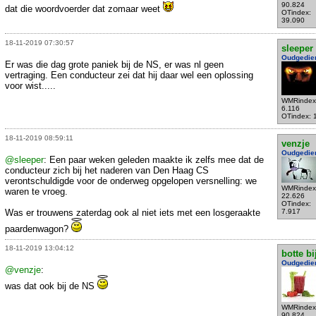
90.824
dat die woordvoerder dat zomaar weet
OTindex:
39.090
18-11-2019 07:30:57
sleeper
Oudgedie
Er was die dag grote paniek bij de NS, er was nl geen
vertraging. Een conducteur zei dat hij daar wel een oplossing
voor wist.....
WMRindex
6.116
OTindex: 
18-11-2019 08:59:11
venzje
Oudgedie
@sleeper
: Een paar weken geleden maakte ik zelfs mee dat de
conducteur zich bij het naderen van Den Haag CS
verontschuldigde voor de onderweg opgelopen versnelling: we
WMRindex
waren te vroeg.
22.626
OTindex:
Was er trouwens zaterdag ook al niet iets met een losgeraakte
7.917
paardenwagon?
18-11-2019 13:04:12
botte bi
Oudgedie
@venzje
:
was dat ook bij de NS
WMRindex
90.824