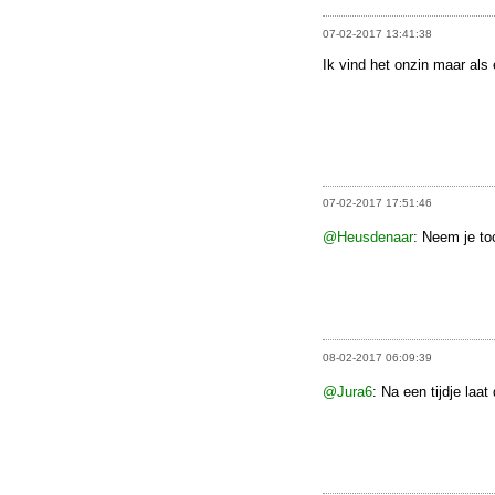
07-02-2017 13:41:38
Ik vind het onzin maar als 
07-02-2017 17:51:46
@Heusdenaar
: Neem je to
08-02-2017 06:09:39
@Jura6
: Na een tijdje laa