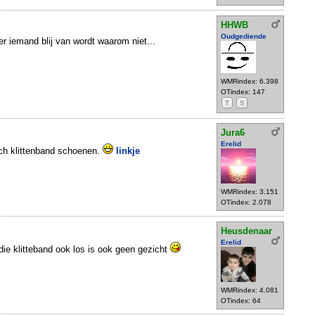
HHWB
Oudgediende
er iemand blij van wordt waarom niet...
WMRindex: 6.398
OTindex: 147
T
S
Jura6
Erelid
ch klittenband schoenen.
linkje
WMRindex: 3.151
OTindex: 2.078
Heusdenaar
Erelid
t die klitteband ook los is ook geen gezicht
WMRindex: 4.081
OTindex: 64