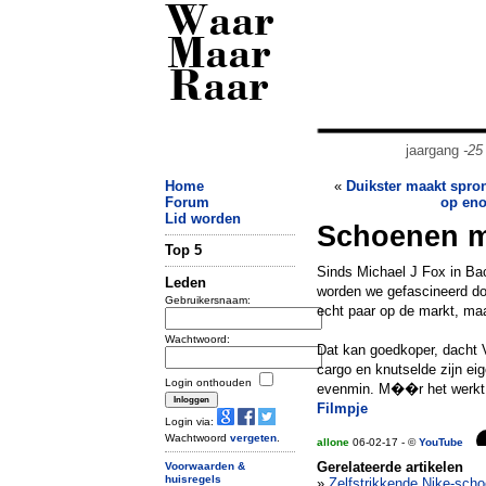
Waar
Maar
Raar
jaargang
-25
Home
«
Duikster maakt spro
Forum
op eno
Lid worden
Schoenen me
Top 5
Sinds Michael J Fox in Bac
Leden
worden we gefascineerd do
Gebruikersnaam:
echt paar op de markt, maar
Wachtwoord:
Dat kan goedkoper, dacht 
cargo en knutselde zijn eig
Login onthouden
evenmin. M��r het werkt 
Filmpje
Login via:
Wachtwoord
vergeten
.
allone
06-02-17 - ©
YouTube
Gerelateerde artikelen
Voorwaarden &
huisregels
»
Zelfstrikkende Nike-scho