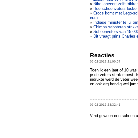
»
Nike lanceert zelfstrikk
»
Hoe schoenveters losk
»
Crocs komt met Lego-scho
euro
»
Indiase minister te lui om
»
Chimps saboteren strikk
»
Schoenveters van 15.00
»
Dit vraagt prins Charles 
Reacties
06-02-2017 21:00:07
Toen ik een jaar of 10 was
je de veters strak moest d
indrukte werd de veter wee
en ook erg handig wel jamm
06-02-2017 23:32:41
Vind gewoon een schoen ui