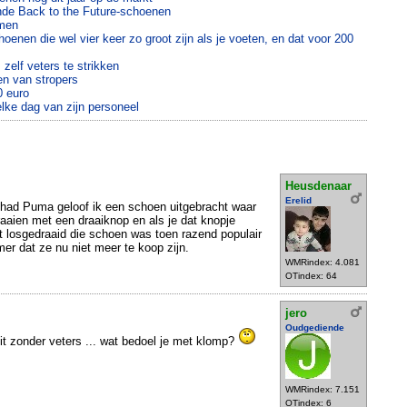
ende Back to the Future-schoenen
omen
enen die wel vier keer zo groot zijn als je voeten, en dat voor 200
 zelf veters te strikken
en van stropers
0 euro
elke dag van zijn personeel
Heusdenaar
Erelid
 had Puma geloof ik een schoen uitgebracht waar
raaien met een draaiknop en als je dat knopje
t losgedraaid die schoen was toen razend populair
er dat ze nu niet meer te koop zijn.
WMRindex: 4.081
OTindex: 64
jero
Oudgediende
t zonder veters ... wat bedoel je met klomp?
WMRindex: 7.151
OTindex: 6