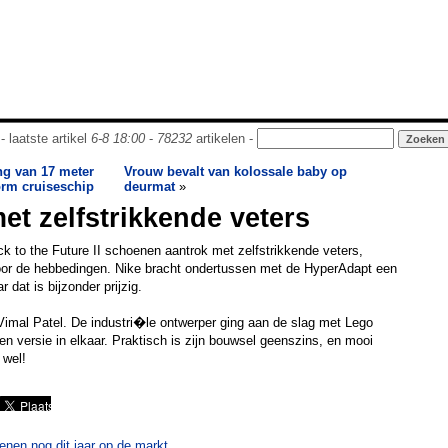
- laatste artikel
6-8 18:00
-
78232
artikelen -
ng van 17 meter
Vrouw bevalt van kolossale baby op
rm cruiseschip
deurmat
»
t zelfstrikkende veters
k to the Future II schoenen aantrok met zelfstrikkende veters,
or de hebbedingen. Nike bracht ondertussen met de HyperAdapt een
 dat is bijzonder prijzig.
Vimal Patel. De industri�le ontwerper ging aan de slag met Lego
en versie in elkaar. Praktisch is zijn bouwsel geenszins, en mooi
wel!
enen nog dit jaar op de markt