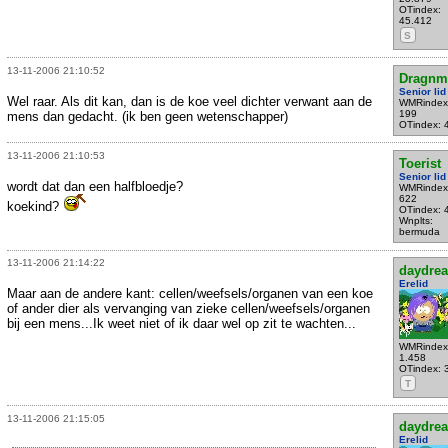
OTindex:
45.412
S
13-11-2006 21:10:52
Dragnm
Senior lid
Wel raar. Als dit kan, dan is de koe veel dichter verwant aan de
WMRindex
199
mens dan gedacht. (ik ben geen wetenschapper)
OTindex: 
13-11-2006 21:10:53
Toerist
Senior lid
wordt dat dan een halfbloedje?
WMRindex
622
koekind?
OTindex: 
Wnplts:
bermuda
13-11-2006 21:14:22
daydre
Erelid
Maar aan de andere kant: cellen/weefsels/organen van een koe
of ander dier als vervanging van zieke cellen/weefsels/organen
bij een mens...Ik weet niet of ik daar wel op zit te wachten...
WMRindex
1.458
OTindex: 
T
13-11-2006 21:15:05
daydre
Erelid