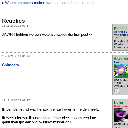
»
Wetenschappers maken van een huidcel een bloedcel
Reacties
13-11-2006 21:01:37
plassie
Senior lid
JAWN!! hebben we een wetenschapper die hier post??
WMRindex
162
OTindex: 
Wnplts:
bureausto
13-11-2006 21:05:14
daydre
Erelid
Chimaera
WMRindex
1.458
OTindex: 
T
13-11-2006 21:08:27
Luna
Moderator
Ik ben benieuwd wat Heraux hier zelf over te melden heeft.
Ik weet niet wat ik ervan vind, maar eicellen van een koe
gebruiken ipv een vrouw klinkt minder cru.
WMRindex
23.879