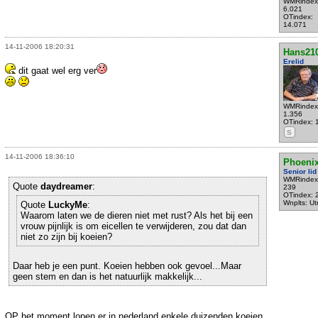
WMRindex
6.021
OTindex:
14.071
14-11-2006 18:20:31
Hans21
Erelid
dit gaat wel erg ver
WMRindex
1.356
OTindex: 
S
14-11-2006 18:36:10
Phoeni
Senior lid
WMRindex
Quote
daydreamer
:
239
OTindex: 
Wnplts: Ut
Quote
LuckyMe
:
Waarom laten we de dieren niet met rust? Als het bij een
vrouw pijnlijk is om eicellen te verwijderen, zou dat dan
niet zo zijn bij koeien?
Daar heb je een punt. Koeien hebben ook gevoel...Maar
geen stem en dan is het natuurlijk makkelijk...
OP het moment lopen er in nederland enkele duizenden koeien