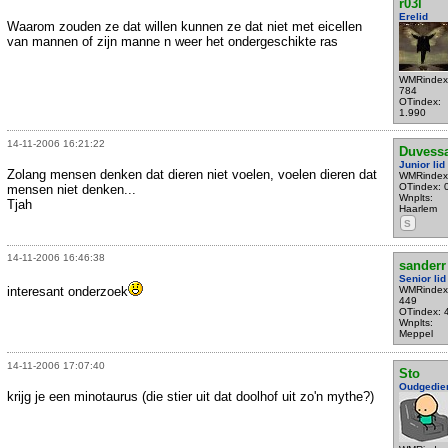
r03l
Erelid
Waarom zouden ze dat willen kunnen ze dat niet met eicellen
van mannen of zijn manne n weer het ondergeschikte ras
WMRindex
784
OTindex:
1.990
14-11-2006 16:21:22
Duvess
Junior lid
Zolang mensen denken dat dieren niet voelen, voelen dieren dat
WMRindex
OTindex: 
mensen niet denken...
Wnplts:
Tjah
Haarlem
S
14-11-2006 16:46:38
sanderr
Senior lid
interesant onderzoek
WMRindex
449
OTindex: 
Wnplts:
Meppel
14-11-2006 17:07:40
Sto
Oudgedie
krijg je een minotaurus (die stier uit dat doolhof uit zo'n mythe?)