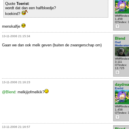
Quote
Toerist
:
wordt dat dan een halfbloedje?
koekind?
WMRindex
1.458
OTindex: 
menskalfje
T
13-11-2006 21:15:34
Blend
Oud
Gaan we dan ook melk geven (buiten de zwangerschap om)
Moderator
WMRindex
3.111
OTindex:
13.725
S
13-11-2006 21:16:23
daydre
Erelid
@Blend
: melkjijofmelkik?
WMRindex
1.458
OTindex: 
T
13-11-2006 21:16:57