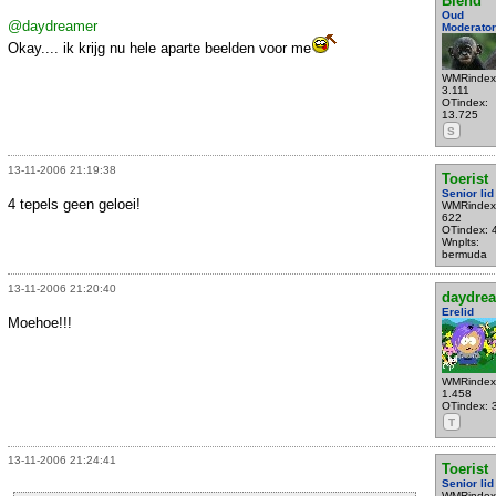
Blend
Oud
@daydreamer
Moderator
Okay.... ik krijg nu hele aparte beelden voor me
WMRindex
3.111
OTindex:
13.725
S
13-11-2006 21:19:38
Toerist
Senior lid
4 tepels geen geloei!
WMRindex
622
OTindex: 
Wnplts:
bermuda
13-11-2006 21:20:40
daydre
Erelid
Moehoe!!!
WMRindex
1.458
OTindex: 
T
13-11-2006 21:24:41
Toerist
Senior lid
WMRindex