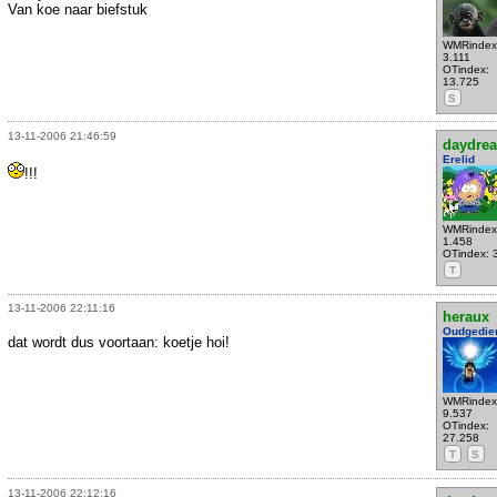
Van koe naar biefstuk
WMRindex
3.111
OTindex:
13.725
S
13-11-2006 21:46:59
daydre
Erelid
!!!
WMRindex
1.458
OTindex: 
T
13-11-2006 22:11:16
heraux
Oudgedie
dat wordt dus voortaan: koetje hoi!
WMRindex
9.537
OTindex:
27.258
T
S
13-11-2006 22:12:16