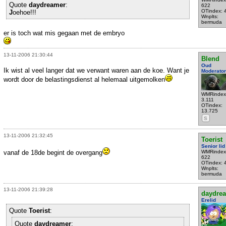
Quote
daydreamer
:
622
OTindex: 
J
oehoe!!!
Wnplts:
bermuda
er is toch wat mis gegaan met de embryo
13-11-2006 21:30:44
Blend
Oud
Ik wist al veel langer dat we verwant waren aan de koe. Want je
Moderator
wordt door de belastingsdienst al helemaal uitgemolken
WMRindex
3.111
OTindex:
13.725
S
13-11-2006 21:32:45
Toerist
Senior lid
vanaf de 18de begint de overgang
WMRindex
622
OTindex: 
Wnplts:
bermuda
13-11-2006 21:39:28
daydre
Erelid
Quote
Toerist
:
Quote
daydreamer
: