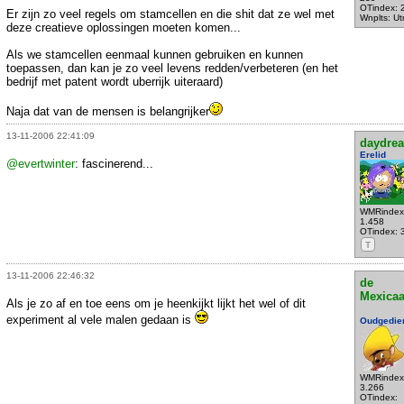
OTindex: 
Er zijn zo veel regels om stamcellen en die shit dat ze wel met
Wnplts: Ut
deze creatieve oplossingen moeten komen...
Als we stamcellen eenmaal kunnen gebruiken en kunnen
toepassen, dan kan je zo veel levens redden/verbeteren (en het
bedrijf met patent wordt uberrijk uiteraard)
Naja dat van de mensen is belangrijker
13-11-2006 22:41:09
daydre
Erelid
@evertwinter
: fascinerend...
WMRindex
1.458
OTindex: 
T
13-11-2006 22:46:32
de
Mexica
Als je zo af en toe eens om je heenkijkt lijkt het wel of dit
experiment al vele malen gedaan is
Oudgedie
WMRindex
3.266
OTindex: