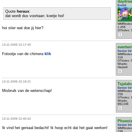
daydre
Erelid
Quote
heraux
:
dat wordt dus voortaan: koetje hoi!
WMRindex
1.458
hoi stier wat doe jij hier?
OTindex: 
T
13-11-2006 22:17:45
evertwi
Senior lid
Fotootje van de chimera
klik
WMRindex
318
OTindex: 
Wnplts:
Hasselt
S
13-11-2006 22:18:21
Tsjala
Senior lid
Misbruik van de wetenschap!
WMRindex
258
OTindex: 
Wnplts:
BELGIË
S
13-11-2006 22:40:42
Phoeni
Senior lid
Ik vind het geniaal bedacht! Ik hoop echt dat het gaat werken!
WMRindex
239