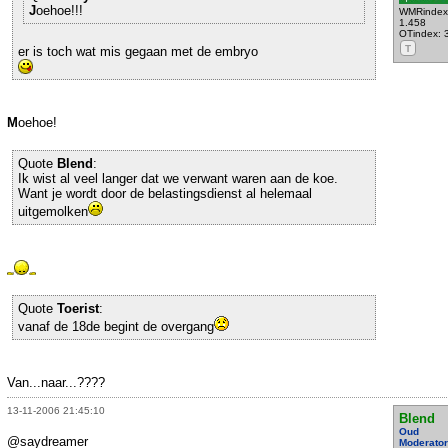
J
oehoe!!!
WMRindex
1.458
OTindex: 
T
er is toch wat mis gegaan met de embryo
M
oehoe!
Quote
Blend
:
Ik wist al veel langer dat we verwant waren aan de koe.
Want je wordt door de belastingsdienst al helemaal
uitgemolken
Quote
Toerist
:
vanaf de 18de begint de overgang
Van...naar...????
13-11-2006 21:45:10
Blend
Oud
@saydreamer
Moderator