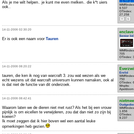
Als je me wilt helpen.. je kunt me even melken.. die k*t uiers
WMRindex
ook..
9.537
OTindex:
27.258
T
S
14-11-2006 02:30:20
enclave
Senior lid
Er is ook een naam voor
Tauren
WMRindex
705
OTindex: 
14-11-2006 08:20:22
Everzwi
Erelid
tauren, die ken ik nog van warcraft 3. zou wat wezen als we
WMRindex
750
echt wezens uit dat warcraft universum kunnen namaken, ook al
OTindex: 
is dat niet de functie van dit onderzoek.
Wnplts:
Apeldoorn
14-11-2006 08:42:41
nietmee
Oudgedie
Waarom laten we de dieren niet met rust? Als het bij een vrouw
WMRindex
1.656
pijnlijk is om eicellen te verwijderen, zou dat dan niet zo zijn bij
OTindex:
koeien?
9.237
Ik moet zeggen dat ik hier boven wel een aantal leuke
opmerkingen heb gezien.