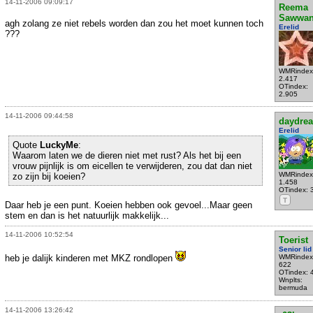
14-11-2006 09:09:17
Reema
Sawwa
agh zolang ze niet rebels worden dan zou het moet kunnen toch
Erelid
???
WMRindex
2.417
OTindex:
2.905
14-11-2006 09:44:58
daydre
Erelid
Quote
LuckyMe
:
Waarom laten we de dieren niet met rust? Als het bij een
vrouw pijnlijk is om eicellen te verwijderen, zou dat dan niet
WMRindex
zo zijn bij koeien?
1.458
OTindex: 
T
Daar heb je een punt. Koeien hebben ook gevoel...Maar geen
stem en dan is het natuurlijk makkelijk...
14-11-2006 10:52:54
Toerist
Senior lid
heb je dalijk kinderen met MKZ rondlopen
WMRindex
622
OTindex: 
Wnplts:
bermuda
14-11-2006 13:26:42