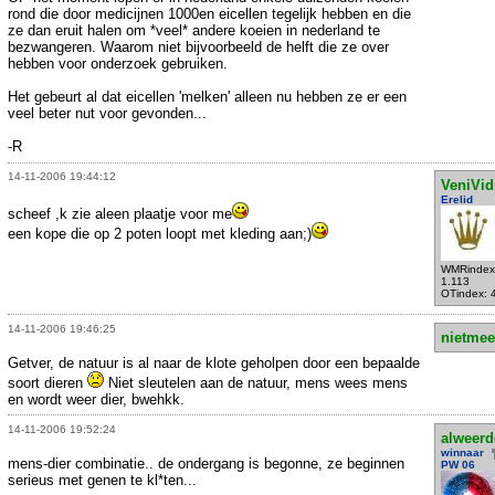
rond die door medicijnen 1000en eicellen tegelijk hebben en die
ze dan eruit halen om *veel* andere koeien in nederland te
bezwangeren. Waarom niet bijvoorbeeld de helft die ze over
hebben voor onderzoek gebruiken.
Het gebeurt al dat eicellen 'melken' alleen nu hebben ze er een
veel beter nut voor gevonden...
-R
14-11-2006 19:44:12
VeniVid
Erelid
scheef ,k zie aleen plaatje voor me
een kope die op 2 poten loopt met kleding aan;)
WMRindex
1.113
OTindex: 
14-11-2006 19:46:25
nietmee
Getver, de natuur is al naar de klote geholpen door een bepaalde
soort dieren
Niet sleutelen aan de natuur, mens wees mens
en wordt weer dier, bwehkk.
14-11-2006 19:52:24
alweer
winnaar
mens-dier combinatie.. de ondergang is begonne, ze beginnen
PW 06
serieus met genen te kl*ten...