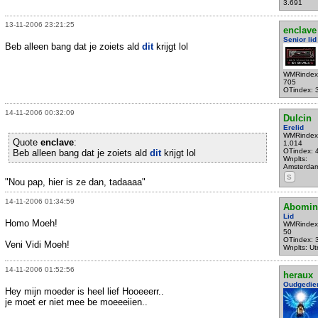
3.691
13-11-2006 23:21:25
enclave
Senior lid
Beb alleen bang dat je zoiets ald
dit
krijgt lol
WMRindex
705
OTindex: 
14-11-2006 00:32:09
Dulcin
Erelid
WMRindex
Quote
enclave
:
1.014
OTindex: 
Beb alleen bang dat je zoiets ald
dit
krijgt lol
Wnplts:
Amsterda
S
"Nou pap, hier is ze dan, tadaaaa"
14-11-2006 01:34:59
Abomin
Lid
Homo Moeh!
WMRindex
50
OTindex: 
Veni Vidi Moeh!
Wnplts: Ut
14-11-2006 01:52:56
heraux
Oudgedie
Hey mijn moeder is heel lief Hooeeerr..
je moet er niet mee be moeeeiien..