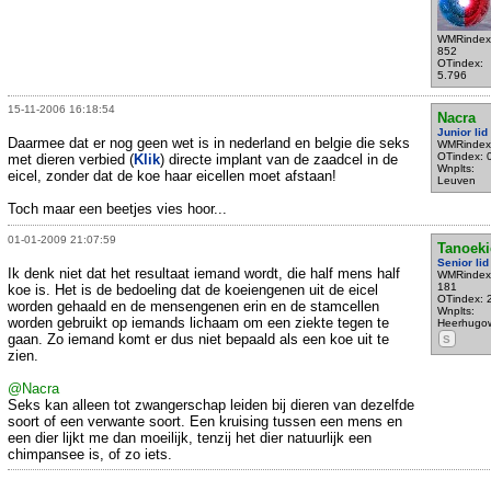
WMRindex
852
OTindex:
5.796
15-11-2006 16:18:54
Nacra
Junior lid
Daarmee dat er nog geen wet is in nederland en belgie die seks
WMRindex
OTindex: 
met dieren verbied (
Klik
) directe implant van de zaadcel in de
Wnplts:
eicel, zonder dat de koe haar eicellen moet afstaan!
Leuven
Toch maar een beetjes vies hoor...
01-01-2009 21:07:59
Tanoeki
Senior lid
Ik denk niet dat het resultaat iemand wordt, die half mens half
WMRindex
181
koe is. Het is de bedoeling dat de koeiengenen uit de eicel
OTindex: 
worden gehaald en de mensengenen erin en de stamcellen
Wnplts:
worden gebruikt op iemands lichaam om een ziekte tegen te
Heerhugo
gaan. Zo iemand komt er dus niet bepaald als een koe uit te
S
zien.
@Nacra
Seks kan alleen tot zwangerschap leiden bij dieren van dezelfde
soort of een verwante soort. Een kruising tussen een mens en
een dier lijkt me dan moeilijk, tenzij het dier natuurlijk een
chimpansee is, of zo iets.