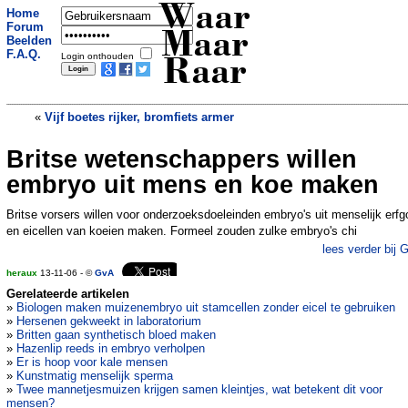
Waar
Home
Forum
Maar
Beelden
F.A.Q.
Login onthouden
Raar
«
Vijf boetes rijker, bromfiets armer
Britse wetenschappers willen
Wenkbrauwen afgeschoren door
dronken maat.
»
embryo uit mens en koe maken
Britse vorsers willen voor onderzoeksdoeleinden embryo's uit menselijk erf
en eicellen van koeien maken. Formeel zouden zulke embryo's chi
lees verder bij 
heraux
13-11-06 - ©
GvA
Gerelateerde artikelen
»
Biologen maken muizenembryo uit stamcellen zonder eicel te gebruiken
»
Hersenen gekweekt in laboratorium
»
Britten gaan synthetisch bloed maken
»
Hazenlip reeds in embryo verholpen
»
Er is hoop voor kale mensen
»
Kunstmatig menselijk sperma
»
Twee mannetjesmuizen krijgen samen kleintjes, wat betekent dit voor
mensen?