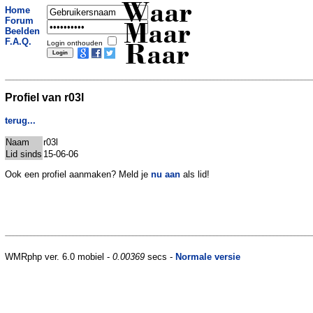
Waar
Home
Forum
Maar
Beelden
F.A.Q.
Login onthouden
Raar
Profiel van r03l
terug...
Naam
r03l
Lid sinds
15-06-06
Ook een profiel aanmaken? Meld je
nu aan
als lid!
WMRphp ver. 6.0 mobiel -
0.00369
secs -
Normale versie