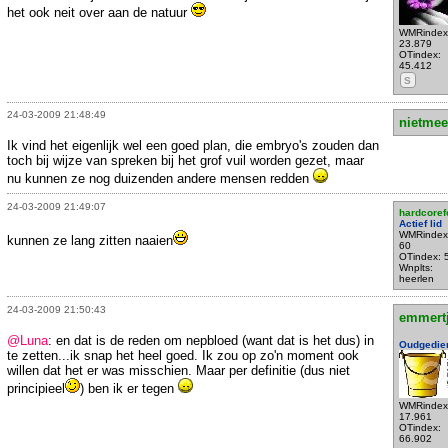
het ook neit over aan de natuur
WMRindex
23.879
OTindex:
45.412
S
24-03-2009 21:48:49
nietmee
Ik vind het eigenlijk wel een goed plan, die embryo's zouden dan
toch bij wijze van spreken bij het grof vuil worden gezet, maar
nu kunnen ze nog duizenden andere mensen redden
24-03-2009 21:49:07
hardcoref
Actief lid
WMRindex
kunnen ze lang zitten naaien
60
OTindex: 
Wnplts:
heerlen
24-03-2009 21:50:43
emmert
@Luna
: en dat is de reden om nepbloed (want dat is het dus) in
Oudgedie
te zetten...ik snap het heel goed. Ik zou op zo'n moment ook
willen dat het er was misschien. Maar per definitie (dus niet
principieel
) ben ik er tegen
WMRindex
17.961
OTindex:
66.902