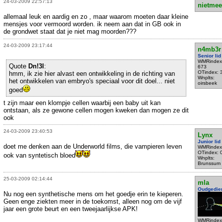
24-03-2009 22:57:13
nietmee
allemaal leuk en aardig en zo , maar waarom moeten daar kleine
mensjes voor vermoord worden. ik neem aan dat in GB ook in
de grondwet staat dat je niet mag moorden???
24-03-2009 23:17:44
n4mb3r
Senior lid
WMRindex
Quote
Dn!3l
:
673
OTindex: 
hmm, ik zie hier alvast een ontwikkeling in de richting van
Wnplts:
het ontwikkelen van embryo's speciaal voor dit doel... niet
oirsbeek
goed
t zijn maar een klompje cellen waarbij een baby uit kan
ontstaan, als ze gewone cellen mogen kweken dan mogen ze dit
ook
24-03-2009 23:40:53
Lynx
Junior lid
doet me denken aan de Underworld films, die vampieren leven
WMRindex
OTindex: 
ook van syntetisch bloed
Wnplts:
Brunssum
25-03-2009 02:14:44
mla
Oudgedie
Nu nog een synthetische mens om het goedje erin te kieperen.
Geen enge ziekten meer in de toekomst, alleen nog om de vijf
jaar een grote beurt en een tweejaarlijkse APK!
WMRindex