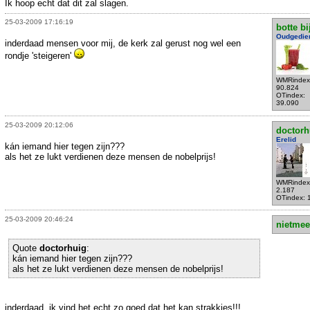
Ik hoop echt dat dit zal slagen.
25-03-2009 17:16:19
botte bi
Oudgedie
inderdaad mensen voor mij, de kerk zal gerust nog wel een
rondje 'steigeren'
WMRindex
90.824
OTindex:
39.090
25-03-2009 20:12:06
doctorh
Erelid
kán iemand hier tegen zijn???
als het ze lukt verdienen deze mensen de nobelprijs!
WMRindex
2.187
OTindex: 
25-03-2009 20:46:24
nietmee
Quote
doctorhuig
:
kán iemand hier tegen zijn???
als het ze lukt verdienen deze mensen de nobelprijs!
inderdaad, ik vind het echt zo goed dat het kan strakkies!!!