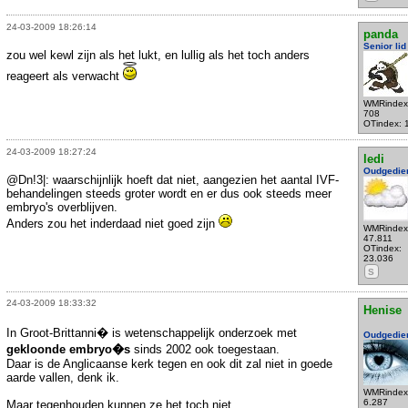
24-03-2009 18:26:14
panda
Senior lid
zou wel kewl zijn als het lukt, en lullig als het toch anders
reageert als verwacht
WMRindex
708
OTindex: 
24-03-2009 18:27:24
ledi
Oudgedie
@Dn!3|: waarschijnlijk hoeft dat niet, aangezien het aantal IVF-
behandelingen steeds groter wordt en er dus ook steeds meer
embryo's overblijven.
Anders zou het inderdaad niet goed zijn
WMRindex
47.811
OTindex:
23.036
S
24-03-2009 18:33:32
Henise
In Groot-Brittanni� is wetenschappelijk onderzoek met
Oudgedie
gekloonde embryo�s
sinds 2002 ook toegestaan.
Daar is de Anglicaanse kerk tegen en ook dit zal niet in goede
aarde vallen, denk ik.
WMRindex
6.287
Maar tegenhouden kunnen ze het toch niet.