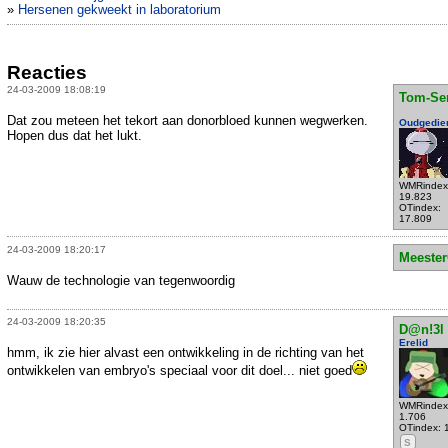
»
Hersenen gekweekt in laboratorium
Reacties
24-03-2009 18:08:19
Tom-Se
Dat zou meteen het tekort aan donorbloed kunnen wegwerken.
Oudgedie
Hopen dus dat het lukt.
WMRindex
19.823
OTindex:
17.809
24-03-2009 18:20:17
Meeste
Wauw de technologie van tegenwoordig
24-03-2009 18:20:35
D@n!3l
Erelid
hmm, ik zie hier alvast een ontwikkeling in de richting van het
ontwikkelen van embryo's speciaal voor dit doel... niet goed
WMRindex
1.706
OTindex: 
S