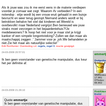
Als ik jouw was zou ik me eerst eens in de materie verdiepen
voordat je zomaar wat zegt. Waarom ifv verbieden? In een
notendop : eitje wordt bij een vrouw eruit gehaald in een buisje
bevrucht en weer terug gestopt.Niemand anders wordt er bij
betrokken behalve het stel dat kinderen wil.Wereld is
overbevolkt maar Nederland vergrijst.Ben benieuwd wie jouw
straks moet verzorgen in het bejaardentehuis?!Je
medebewoners? Ik hoop het niet voor je maar stel je krijgt
kanker of een simpele longontsteking? Zullen we dan maar als
maatschappij zeggen :``Jammer voor je ,joh.We behandelen je
niet.Zie het maar als natuurlijke selectie!``
Edit RonHunter: Overtreding v.d.
regels, regel 3
, reactie gewijzigd.
24-03-2009 20:57:01
emmert
Ik ben geen voorstander van genetische manipulatie, dus keur
Oudgedie
het per definitie af.
WMRindex
17.961
OTindex:
66.902
24-03-2009 21:29:10
PinkKitte
Erelid
Quote
emmertje
:
Ik ben geen voorstander van genetische manipulatie, dus