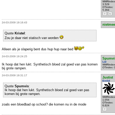
WMRindex
3.529
OTindex:
5.364
T
S
24-03-2009 19:16:43
nietmee
Quote
Kristel
:
Zou je daar niet statisch van worden
Alleen als je slaperig bent dus hup hup naar bed
24-03-2009 19:24:25
Spumvi
Lid
Ik hoop dat hen lukt. Synthetisch bloed zal goed van pas komen
WMRindex
OTindex: 
bij grote rampen.
24-03-2009 19:31:17
Justist
Erelid
Quote
Spumvis
:
Ik hoop dat hen lukt. Synthetisch bloed zal goed van pas
komen bij grote rampen.
WMRindex
1.054
OTindex:
zoals een bloedbad op school? die komen nu in de mode
6.624
T