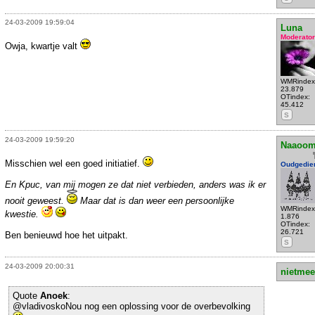
24-03-2009 19:59:04
Luna
Moderator
Owja, kwartje valt
WMRindex
23.879
OTindex:
45.412
S
24-03-2009 19:59:20
Naaoom
Misschien wel een goed initiatief.
Oudgedie
En Kpuc, van mij mogen ze dat niet verbieden, anders was ik er
nooit geweest.
Maar dat is dan weer een persoonlijke
WMRindex
kwestie.
1.876
OTindex:
26.721
Ben benieuwd hoe het uitpakt.
S
24-03-2009 20:00:31
nietmee
Quote
Anoek
:
@vladivoskoNou nog een oplossing voor de overbevolking