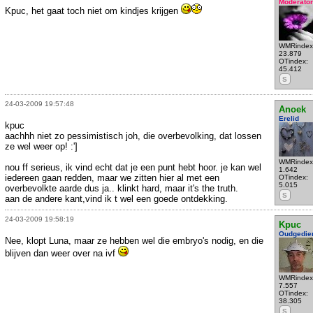
Moderator
Kpuc, het gaat toch niet om kindjes krijgen
WMRindex
23.879
OTindex:
45.412
S
24-03-2009 19:57:48
Anoek
Erelid
kpuc
aachhh niet zo pessimistisch joh, die overbevolking, dat lossen
ze wel weer op! :']
WMRindex
nou ff serieus, ik vind echt dat je een punt hebt hoor. je kan wel
1.642
iedereen gaan redden, maar we zitten hier al met een
OTindex:
5.015
overbevolkte aarde dus ja.. klinkt hard, maar it's the truth.
S
aan de andere kant,vind ik t wel een goede ontdekking.
24-03-2009 19:58:19
Kpuc
Oudgedie
Nee, klopt Luna, maar ze hebben wel die embryo's nodig, en die
blijven dan weer over na ivf
WMRindex
7.557
OTindex:
38.305
S