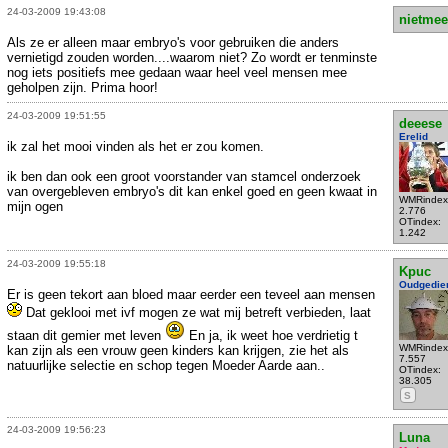
24-03-2009 19:43:08
nietmee
Als ze er alleen maar embryo's voor gebruiken die anders
vernietigd zouden worden....waarom niet? Zo wordt er tenminste
nog iets positiefs mee gedaan waar heel veel mensen mee
geholpen zijn. Prima hoor!
24-03-2009 19:51:55
deeese
Erelid
ik zal het mooi vinden als het er zou komen.
ik ben dan ook een groot voorstander van stamcel onderzoek
van overgebleven embryo's dit kan enkel goed en geen kwaat in
WMRindex
mijn ogen
2.776
OTindex:
1.242
24-03-2009 19:55:18
Kpuc
Oudgedie
Er is geen tekort aan bloed maar eerder een teveel aan mensen
Dat geklooi met ivf mogen ze wat mij betreft verbieden, laat
staan dit gemier met leven
En ja, ik weet hoe verdrietig t
WMRindex
kan zijn als een vrouw geen kinders kan krijgen, zie het als
7.557
natuurlijke selectie en schop tegen Moeder Aarde aan..
OTindex:
38.305
S
24-03-2009 19:56:23
Luna