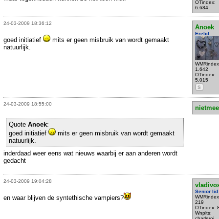
OTindex:
6.684
24-03-2009 18:36:12
Anoek
Erelid
goed initiatief
mits er geen misbruik van wordt gemaakt
natuurlijk.
WMRindex
1.642
OTindex:
5.015
S
24-03-2009 18:55:00
nietmee
Quote
Anoek
:
goed initiatief
mits er geen misbruik van wordt gemaakt
natuurlijk.
inderdaad weer eens wat nieuws waarbij er aan anderen wordt
gedacht
24-03-2009 19:04:28
vladivo
Senior lid
en waar blijven de syntethische vampiers?
WMRindex
219
OTindex: 
Wnplts:
charleroi