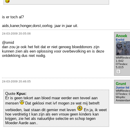
is er toch al?
aids,kaner,honger,dorst,oorlog. jaar in jaar uit.
24-03-2009 20:05:06
Anoek
Erelid
@omid
dan zou je ook het feit dat er niet genoeg bloeddonors zijn
kunnen zien als een oplossing voor overbevolking en is deze
ontdekking dus niet nodig.
WMRindex
1.642
OTindex:
5.015
S
24-03-2009 20:46:05
Grunt
Junior lid
WMRindex
Quote
Kpuc
:
OTindex: 
Wnplts:
Er is geen tekort aan bloed maar eerder een teveel aan
Amsterda
mensen
Dat geklooi met ivf mogen ze wat mij betreft
verbieden, laat staan dit gemier met leven
En ja, ik weet
hoe verdrietig t kan zijn als een vrouw geen kinders kan
krijgen, zie het als natuurlijke selectie en schop tegen
Moeder Aarde aan..