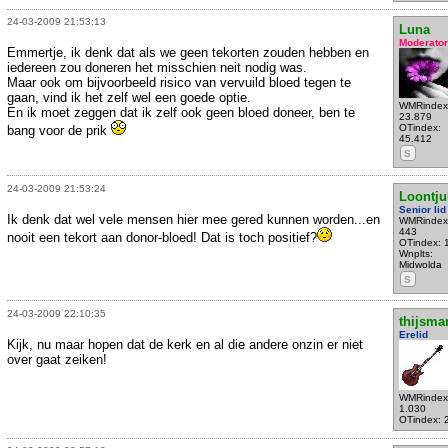
24-03-2009 21:53:13
Luna
Moderator
Emmertje, ik denk dat als we geen tekorten zouden hebben en
iedereen zou doneren het misschien neit nodig was.
Maar ook om bijvoorbeeld risico van vervuild bloed tegen te
gaan, vind ik het zelf wel een goede optie.
WMRindex
En ik moet zeggen dat ik zelf ook geen bloed doneer, ben te
23.879
OTindex:
bang voor de prik
45.412
S
24-03-2009 21:53:24
Loontju
Senior lid
Ik denk dat wel vele mensen hier mee gered kunnen worden...en
WMRindex
443
nooit een tekort aan donor-bloed! Dat is toch positief?
OTindex: 
Wnplts:
Midwolda
S
24-03-2009 22:10:35
thijsma
Erelid
Kijk, nu maar hopen dat de kerk en al die andere onzin er niet
over gaat zeiken!
WMRindex
1.030
OTindex: 