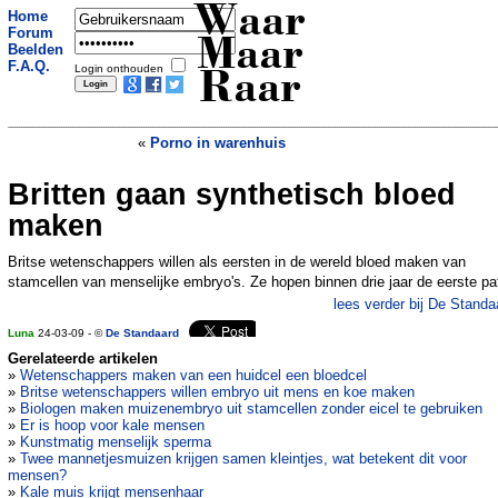
Waar
Home
Forum
Maar
Beelden
F.A.Q.
Login onthouden
Raar
«
Porno in warenhuis
Britten gaan synthetisch bloed
Schrijfster bedolven onder boekenkast
»
maken
Britse wetenschappers willen als eersten in de wereld bloed maken van
stamcellen van menselijke embryo's. Ze hopen binnen drie jaar de eerste pa
lees verder bij De Standa
Luna
24-03-09 - ©
De Standaard
Gerelateerde artikelen
»
Wetenschappers maken van een huidcel een bloedcel
»
Britse wetenschappers willen embryo uit mens en koe maken
»
Biologen maken muizenembryo uit stamcellen zonder eicel te gebruiken
»
Er is hoop voor kale mensen
»
Kunstmatig menselijk sperma
»
Twee mannetjesmuizen krijgen samen kleintjes, wat betekent dit voor
mensen?
»
Kale muis krijgt mensenhaar