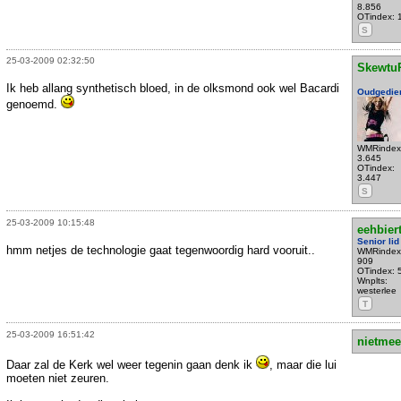
8.856
OTindex: 
S
25-03-2009 02:32:50
Skewtu
Ik heb allang synthetisch bloed, in de olksmond ook wel Bacardi
Oudgedie
genoemd.
WMRindex
3.645
OTindex:
3.447
S
25-03-2009 10:15:48
eehbiert
Senior lid
hmm netjes de technologie gaat tegenwoordig hard vooruit..
WMRindex
909
OTindex: 
Wnplts:
westerlee
T
25-03-2009 16:51:42
nietmee
Daar zal de Kerk wel weer tegenin gaan denk ik
, maar die lui
moeten niet zeuren.