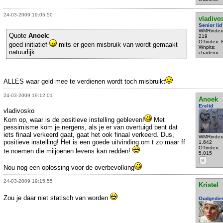
24-03-2009 19:05:50
vladivo
Senior lid
WMRindex
Quote
Anoek
:
219
OTindex: 
goed initiatief
mits er geen misbruik van wordt gemaakt
Wnplts:
natuurlijk.
charleroi
ALLES waar geld mee te verdienen wordt toch misbruikt
24-03-2009 19:12:01
Anoek
Erelid
vladivosko
Kom op, waar is de positieve instelling gebleven!
Met
pessimisme kom je nergens, als je er van overtuigd bent dat
iets finaal verkeerd gaat, gaat het ook finaal verkeerd. Dus,
WMRindex
positieve instelling! Het is een goede uitvinding om t zo maar ff
1.642
OTindex:
te noemen die miljoenen levens kan redden!
5.015
S
Nou nog een oplossing voor de overbevolking
24-03-2009 19:15:55
Kristel
Zou je daar niet statisch van worden
Oudgedie