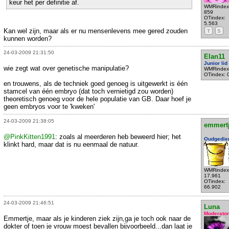
keur het per definitie af.
WMRindex
859
OTindex:
5.563
Kan wel zijn, maar als er nu mensenlevens mee gered zouden
T
S
kunnen worden?
24-03-2009 21:31:50
Elan11
Junior lid
wie zegt wat over genetische manipulatie?
WMRindex
OTindex: 
en trouwens, als de techniek goed genoeg is uitgewerkt is één
stamcel van één embryo (dat toch vernietigd zou worden)
theoretisch genoeg voor de hele populatie van GB. Daar hoef je
geen embryos voor te 'kweken'
24-03-2009 21:38:05
emmert
@PinkKitten1991
: zoals al meerderen heb beweerd hier; het
Oudgedie
klinkt hard, maar dat is nu eenmaal de natuur.
WMRindex
17.961
OTindex:
66.902
24-03-2009 21:46:51
Luna
Moderator
Emmertje, maar als je kinderen ziek zijn,ga je toch ook naar de
dokter of toen je vrouw moest bevallen bijvoorbeeld...dan laat je