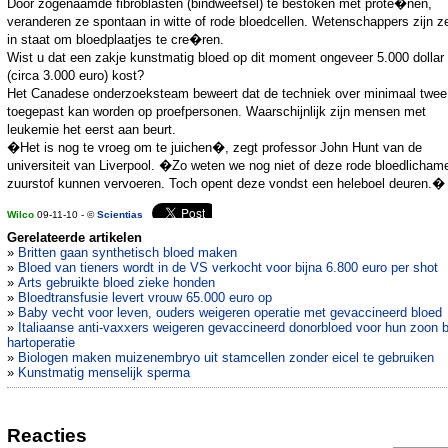
Door zogenaamde fibroblasten (bindweefsel) te bestoken met prote�nen,
veranderen ze spontaan in witte of rode bloedcellen. Wetenschappers zijn ze
in staat om bloedplaatjes te cre�ren.
Wist u dat een zakje kunstmatig bloed op dit moment ongeveer 5.000 dollar
(circa 3.000 euro) kost?
Het Canadese onderzoeksteam beweert dat de techniek over minimaal twee 
toegepast kan worden op proefpersonen. Waarschijnlijk zijn mensen met
leukemie het eerst aan beurt.
�Het is nog te vroeg om te juichen�, zegt professor John Hunt van de
universiteit van Liverpool. �Zo weten we nog niet of deze rode bloedlicham
zuurstof kunnen vervoeren. Toch opent deze vondst een heleboel deuren.�
Wilco
09-11-10 - ©
Scientias
Gerelateerde artikelen
»
Britten gaan synthetisch bloed maken
»
Bloed van tieners wordt in de VS verkocht voor bijna 6.800 euro per shot
»
Arts gebruikte bloed zieke honden
»
Bloedtransfusie levert vrouw 65.000 euro op
»
Baby vecht voor leven, ouders weigeren operatie met gevaccineerd bloed
»
Italiaanse anti-vaxxers weigeren gevaccineerd donorbloed voor hun zoon b
hartoperatie
»
Biologen maken muizenembryo uit stamcellen zonder eicel te gebruiken
»
Kunstmatig menselijk sperma
Reacties