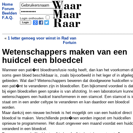
Waar
Home
Forum
Maar
Beelden
F.A.Q.
Login onthouden
Raar
«
1 letter genoeg voor winst in Rad van
Fortuin
Wetenschappers maken van een
Snelheidsduivel wilde auto droog rijden
»
huidcel een bloedcel
Wanneer een pati�nt bloedtransfusie nodig heeft, dan kan het voorkomen d
soms geen bloed beschikbaar is, zoals bijvoorbeeld in het leger of in afgele
gebieden. Wat dan? Wetenschappers beweren dat doodgewone huidcellen v
een pati�nt te veranderen zijn in bloedcellen. Een bijkomend voordeel is dat
bij eigen bloedcellen geen sprake is van afstoting. In een laboratorium kunn
wetenschappers een huidcel transformeren in een stamcel. Een stamcel is i
staat om in een ander celtype te veranderen en kan daardoor een bloedcel
worden.
Maar dankzij een nieuwe techniek is het mogelijk om van een huidcel direct
bloedcel te maken. Verschillende prote�nen worden ingezet om huidcellen
opnieuw te programmeren. Het duurt ongeveer een maand voordat een huidc
veranderd in een bloedcel.