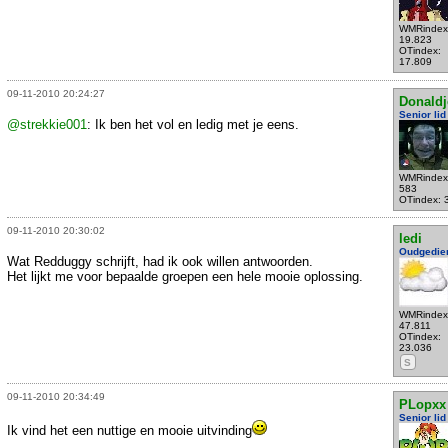
WMRindex
19.823
OTindex:
17.809
09-11-2010 20:24:27
Donaldj
Senior lid
@strekkie001
: Ik ben het vol en ledig met je eens.
WMRindex
583
OTindex: 
09-11-2010 20:30:02
ledi
Oudgedie
Wat Redduggy schrijft, had ik ook willen antwoorden.
Het lijkt me voor bepaalde groepen een hele mooie oplossing.
WMRindex
47.811
OTindex:
23.036
S
09-11-2010 20:34:49
PLopxx
Senior lid
Ik vind het een nuttige en mooie uitvinding