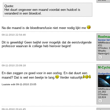
Quote:
Het duurt ongeveer een maand voordat een huidcel is
veranderd in een bloedcel.
Na die maand is de bloedtransfusie niet meer nodig lijkt me
09-11-2010 22:54:46
Roelma
Senior lid
Dit is geweldig! Geen twijfel over mogelijk dat de eerstvolgende
WMRindex
451
professor waarvan ik college heb hierover begint!
OTindex: 
Wnplts:
Haren(gn)
S
09-11-2010 23:09:18
M-Cycl
En dan zeggen ze goed voor in een oorlog. En dat duurt een
Oudgedie
maand? Dat is wel een beetje te lang.
Verder natuurlijk
Laatste edit 09-11-2010 23:05
WMRindex
16.282
OTindex:
18.824
S
09-11-2010 23:41:45