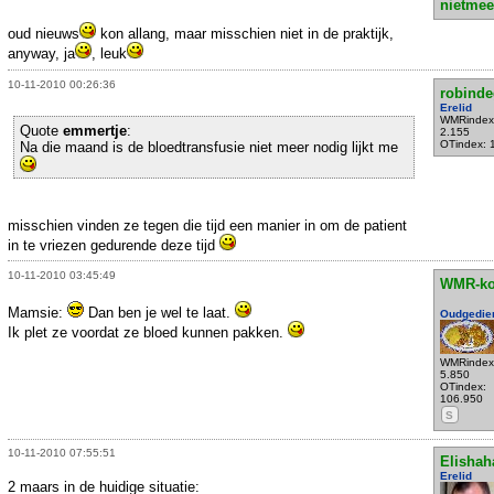
nietmee
oud nieuws
kon allang, maar misschien niet in de praktijk,
anyway, ja
, leuk
10-11-2010 00:26:36
robind
Erelid
WMRindex
Quote
emmertje
:
2.155
OTindex: 
Na die maand is de bloedtransfusie niet meer nodig lijkt me
misschien vinden ze tegen die tijd een manier in om de patient
in te vriezen gedurende deze tijd
10-11-2010 03:45:49
WMR-k
Mamsie:
Dan ben je wel te laat.
Oudgedie
Ik plet ze voordat ze bloed kunnen pakken.
WMRindex
5.850
OTindex:
106.950
S
10-11-2010 07:55:51
Elishah
Erelid
2 maars in de huidige situatie: