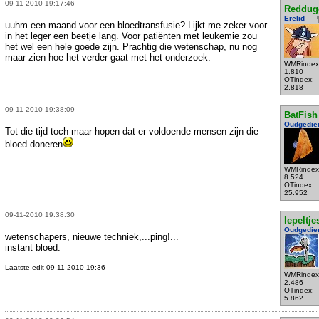
09-11-2010 19:17:46
Reddug
Erelid
uuhm een maand voor een bloedtransfusie? Lijkt me zeker voor
in het leger een beetje lang. Voor patiënten met leukemie zou
het wel een hele goede zijn. Prachtig die wetenschap, nu nog
maar zien hoe het verder gaat met het onderzoek.
WMRindex
1.810
OTindex:
2.818
09-11-2010 19:38:09
BatFish
Oudgedie
Tot die tijd toch maar hopen dat er voldoende mensen zijn die
bloed doneren
WMRindex
8.524
OTindex:
25.952
09-11-2010 19:38:30
lepeltje
Oudgedie
wetenschapers, nieuwe techniek,...ping!...
instant bloed.
Laatste edit 09-11-2010 19:36
WMRindex
2.486
OTindex:
5.862