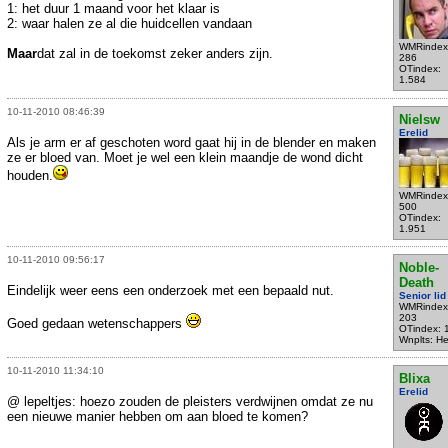
1: het duur 1 maand voor het klaar is
2: waar halen ze al die huidcellen vandaan
WMRindex
Maar
dat zal in de toekomst zeker anders zijn.
286
OTindex:
1.584
10-11-2010 08:46:39
Nielsw
Erelid
Als je arm er af geschoten word gaat hij in de blender en maken
ze er bloed van. Moet je wel een klein maandje de wond dicht
houden.
WMRindex
500
OTindex:
1.951
10-11-2010 09:56:17
Noble-
Death
Eindelijk weer eens een onderzoek met een bepaald nut.
Senior lid
WMRindex
203
Goed gedaan wetenschappers
OTindex: 
Wnplts: He
10-11-2010 11:34:10
Blixa
Erelid
@ lepeltjes: hoezo zouden de pleisters verdwijnen omdat ze nu
een nieuwe manier hebben om aan bloed te komen?