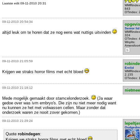
Laatste edit 09-11-2010 20:31
WMRindex
843
OTindex: 
09-11-2010 20:54:34
opgevis
Senior lid
altijd leuk om te horen dat ze nog eens wat nuttigs uitvinden
WMRindex
324
OTindex: 
Wnplts:
Amersfoor
S
09-11-2010 21:05:59
robind
Erelid
Krijgen we straks horror films met echt bloed
WMRindex
2.155
OTindex: 
09-11-2010 21:18:12
nietmee
Mede mogelijk gemaakt door stamcelonderzoek.
(Ja waar
gedoe over was ivm embryo's. Die zijn nu niet meer nodig want
nu kunnen ze het met volwassen cellen. Maar zonder dat
onderzoek waren ze nooit zover gekomen.)
09-11-2010 21:29:24
lepeltje
Oudgedie
Quote
robindegen
:
Krijgen we straks horror films met echt bloed