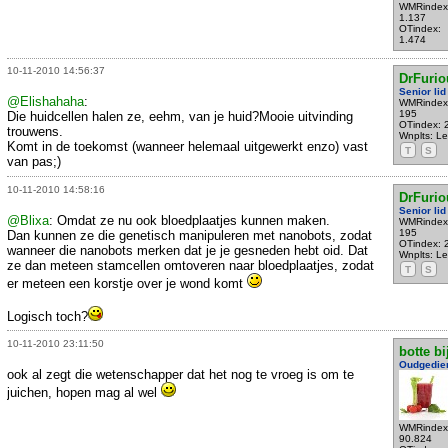
WMRindex
1.137
OTindex:
1.474
10-11-2010 14:56:37
DrFurio
Senior lid
@Elishahaha
:
WMRindex
195
Die huidcellen halen ze, eehm, van je huid?Mooie uitvinding
OTindex: 
trouwens.
Wnplts: L
Komt in de toekomst (wanneer helemaal uitgewerkt enzo) vast
T
S
van pas;)
10-11-2010 14:58:16
DrFurio
Senior lid
@Blixa
: Omdat ze nu ook bloedplaatjes kunnen maken.
WMRindex
195
Dan kunnen ze die genetisch manipuleren met nanobots, zodat
OTindex: 
wanneer die nanobots merken dat je je gesneden hebt oid. Dat
Wnplts: L
ze dan meteen stamcellen omtoveren naar bloedplaatjes, zodat
T
S
er meteen een korstje over je wond komt
Logisch toch?
10-11-2010 23:11:50
botte bi
Oudgedie
ook al zegt die wetenschapper dat het nog te vroeg is om te
juichen, hopen mag al wel
WMRindex
90.824