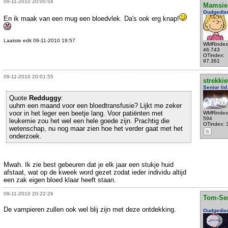
09-11-2010 20:00:54
Mamsie
Oudgedie
En ik maak van een mug een bloedvlek. Da's ook erg knap!
Laatste edit 09-11-2010 19:57
WMRindex
46.743
OTindex:
97.361
09-11-2010 20:01:55
strekki
Senior lid
Quote
Redduggy
:
uuhm een maand voor een bloedtransfusie? Lijkt me zeker
voor in het leger een beetje lang. Voor patiënten met
WMRindex
594
leukemie zou het wel een hele goede zijn. Prachtig die
OTindex: 
wetenschap, nu nog maar zien hoe het verder gaat met het
S
onderzoek.
Mwah. Ik zie best gebeuren dat je elk jaar een stukje huid
afstaat, wat op de kweek word gezet zodat ieder individu altijd
een zak eigen bloed klaar heeft staan.
09-11-2010 20:22:26
Tom-Se
De vampieren zullen ook wel blij zijn met deze ontdekking.
Oudgedie