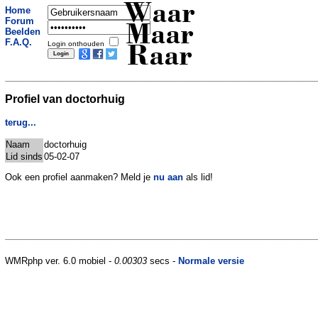
Waar
Home
Forum
Maar
Beelden
F.A.Q.
Login onthouden
Raar
Profiel van doctorhuig
terug...
Naam
doctorhuig
Lid sinds
05-02-07
Ook een profiel aanmaken? Meld je
nu aan
als lid!
WMRphp ver. 6.0 mobiel -
0.00303
secs -
Normale versie