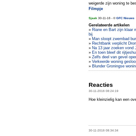
weigerde zijn woning te b
Filmpje
Sjaak
30-11-16 - ©
GFC Nieuws
Gerelateerde artikelen
»
Riane en Bart zijn klaar
bij
»
Man sloopt zwembad bur
»
Rechtbank verplicht Dro
»
Na 13 jaar zoeken vond Jo
»
En toen bleef dit rijtjesh
»
Zelfs deel van gevel ope
»
Verkeerde woning gesloo
»
Blunder Groningse woning
Reacties
30-11-2016 08:24:19
Hoe kleinzielig kan een ove
30-11-2016 08:34:34