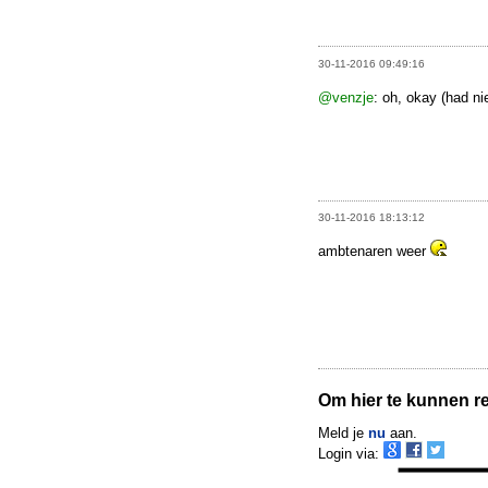
30-11-2016 09:49:16
@venzje
: oh, okay (had ni
30-11-2016 18:13:12
ambtenaren weer
Om hier te kunnen rea
Meld je
nu
aan.
Login via: