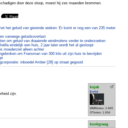
eschadigen door deze sloop, moest hij zes maanden brommen.
 met het geluid van gierende wieken: Er komt er nog een van 235 meter
en vanwege geluidsoverlast
nten om geluid van draaiende windmolens verder te onderzoeken
ëlla eindelijk een huis, 2 jaar later wordt het al gesloopt
uis moederziel alleen achter
ngebroken om Fransman van 300 kilo uit zijn huis te bevrijden
pt
corporatie: inboedel Amber [28] op straat gegooid
kojak
Erelid
rheid zijn.
WMRindex: 2.665
OTindex: 1.934
kookgraag