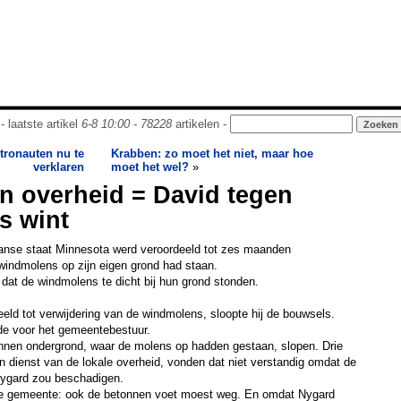
- laatste artikel
6-8 10:00
-
78228
artikelen -
ronauten nu te
Krabben: zo moet het niet, maar hoe
verklaren
moet het wel?
»
n overheid = David tegen
s wint
anse staat Minnesota werd veroordeeld tot zes maanden
windmolens op zijn eigen grond had staan.
dat de windmolens te dicht bij hun grond stonden.
ld tot verwijdering van de windmolens, sloopte hij de bouwsels.
de voor het gemeentebestuur.
nen ondergrond, waar de molens op hadden gestaan, slopen. Drie
 dienst van de lokale overheid, vonden dat niet verstandig omdat de
Nygard zou beschadigen.
de gemeente: ook de betonnen voet moest weg. En omdat Nygard