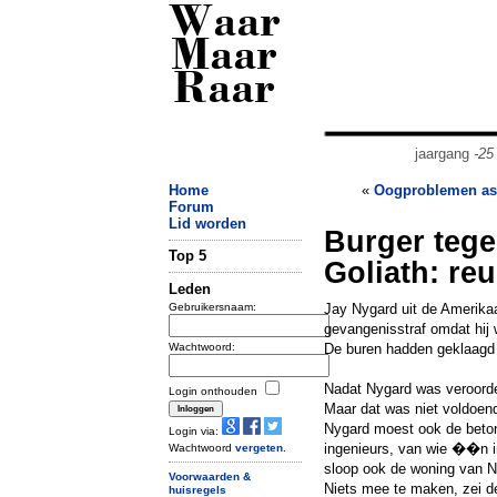
Waar
Maar
Raar
jaargang
-25
Home
«
Oogproblemen ast
Forum
Lid worden
Burger tege
Top 5
Goliath: reu
Leden
Gebruikersnaam:
Jay Nygard uit de Amerika
gevangenisstraf omdat hij 
Wachtwoord:
De buren hadden geklaagd 
Nadat Nygard was veroordee
Login onthouden
Maar dat was niet voldoen
Nygard moest ook de beton
Login via:
ingenieurs, van wie ��n in
Wachtwoord
vergeten
.
sloop ook de woning van 
Voorwaarden &
Niets mee te maken, zei 
huisregels