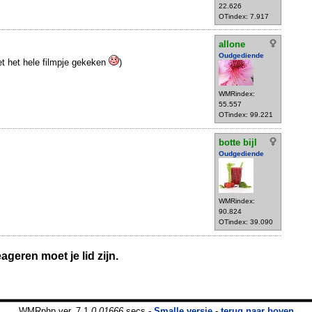
22.626
OTindex: 7.917
allone
Oudgediende
et het hele filmpje gekeken
)
WMRindex:
55.557
OTindex: 99.221
botte bijl
Oudgediende
WMRindex:
90.824
OTindex: 39.090
geren moet je lid zijn.
WMRphp ver. 7.1
0.01666
secs -
Smalle versie
-
terug naar boven