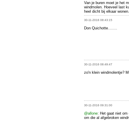
Van je buren moet je het m
windmolen. Hoeveel last ku
heel dicht bij elkaar wonen
30-11-2016 08:43:15
Don Quichotte........
30-11-2016 08:49:47
zo'n klein windmolentje? 
30-11-2016 09:31:00
@allone
: Het gaat niet om 
om die al afgebroken wind