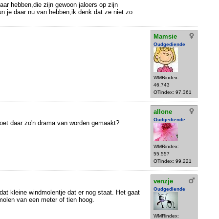
aar hebben,die zijn gewoon jaloers op zijn
n je daar nu van hebben,ik denk dat ze niet zo
.
Mamsie
Oudgediende
WMRindex:
46.743
OTindex: 97.361
allone
Oudgediende
Moet daar zo'n drama van worden gemaakt?
WMRindex:
55.557
OTindex: 99.221
venzje
Oudgediende
dat kleine windmolentje dat er nog staat. Het gaat
molen van een meter of tien hoog.
WMRindex: