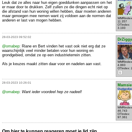
Leuk dat ze alles naar hun eigen goeddunken aanpassen om het
er maar door te drukken. Zelf zullen ze die dingen echt niet op
die afstand van hun woning willen hebben, daar moeten anderen
maar genoegen mee nemen want zij voldoen aan de normen dat
WMRindex
anderen er last van mogen hebben.
11.357
OTindex:
3.193
28-03-2023 09:52:02
DrZiggy
Administr
@omabep
: Riane en Bert vinden het vast ook niet erg dat ze
waarschijnlijk veel minder betalen voor hun woning en
grondgebied, omdat ze op een industrieterrein zitten.
WMRindex
Als je keuzes maakt zitten daar voor en nadelen aan vast.
4.883
OTindex: 
S
28-03-2023 10:26:01
Mamsie
Oudgedie
@omabep
:
Want ieder voordeel hep ze nadeel!
WMRindex
46.743
OTindex:
97.361
Om hier te kunnen reageren moet je lid zijn.