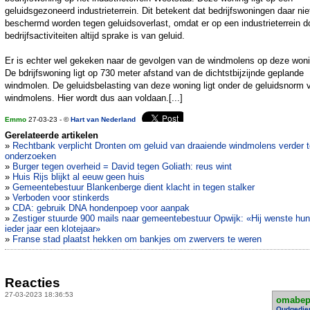
geluidsgezoneerd industrieterrein. Dit betekent dat bedrijfswoningen daar nie
beschermd worden tegen geluidsoverlast, omdat er op een industrieterrein d
bedrijfsactiviteiten altijd sprake is van geluid.
Er is echter wel gekeken naar de gevolgen van de windmolens op deze woni
De bdrijfswoning ligt op 730 meter afstand van de dichtstbijzijnde geplande
windmolen. De geluidsbelasting van deze woning ligt onder de geluidsnorm 
windmolens. Hier wordt dus aan voldaan.[...]
Emmo
27-03-23 - ©
Hart van Nederland
Gerelateerde artikelen
»
Rechtbank verplicht Dronten om geluid van draaiende windmolens verder t
onderzoeken
»
Burger tegen overheid = David tegen Goliath: reus wint
»
Huis Rijs blijkt al eeuw geen huis
»
Gemeentebestuur Blankenberge dient klacht in tegen stalker
»
Verboden voor stinkerds
»
CDA: gebruik DNA hondenpoep voor aanpak
»
Zestiger stuurde 900 mails naar gemeentebestuur Opwijk: «Hij wenste hun
ieder jaar een klotejaar»
»
Franse stad plaatst hekken om bankjes om zwervers te weren
Reacties
27-03-2023 18:36:53
omabe
Oudgedie