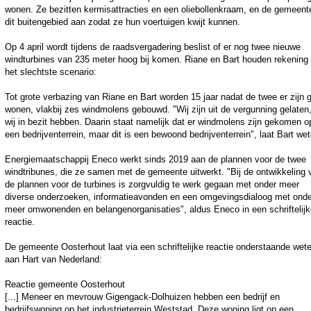
wonen. Ze bezitten kermisattracties en een oliebollenkraam, en de gemeent
dit buitengebied aan zodat ze hun voertuigen kwijt kunnen.
Op 4 april wordt tijdens de raadsvergadering beslist of er nog twee nieuwe
windturbines van 235 meter hoog bij komen. Riane en Bart houden rekening
het slechtste scenario:
Tot grote verbazing van Riane en Bart worden 15 jaar nadat de twee er zijn 
wonen, vlakbij zes windmolens gebouwd. "Wij zijn uit de vergunning gelaten,
wij in bezit hebben. Daarin staat namelijk dat er windmolens zijn gekomen o
een bedrijventerrein, maar dit is een bewoond bedrijventerrein", laat Bart we
Energiemaatschappij Eneco werkt sinds 2019 aan de plannen voor de twee
windtribunes, die ze samen met de gemeente uitwerkt. "Bij de ontwikkeling 
de plannen voor de turbines is zorgvuldig te werk gegaan met onder meer
diverse onderzoeken, informatieavonden en een omgevingsdialoog met onde
meer omwonenden en belangenorganisaties", aldus Eneco in een schriftelijk
reactie.
De gemeente Oosterhout laat via een schriftelijke reactie onderstaande wet
aan Hart van Nederland:
Reactie gemeente Oosterhout
[...] Meneer en mevrouw Gigengack-Dolhuizen hebben een bedrijf en
bedrijfswoning op het industrieterrein Weststad. Deze woning ligt op een