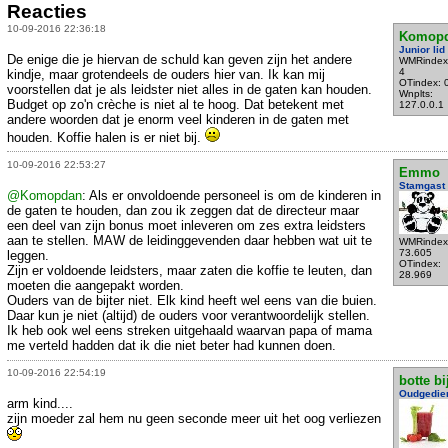
Reacties
10-09-2016 22:36:18
Komop
Junior lid
De enige die je hiervan de schuld kan geven zijn het andere
WMRindex
4
kindje, maar grotendeels de ouders hier van. Ik kan mij
OTindex: 
voorstellen dat je als leidster niet alles in de gaten kan houden.
Wnplts:
Budget op zo'n crèche is niet al te hoog. Dat betekent met
127.0.0.1
andere woorden dat je enorm veel kinderen in de gaten met
houden. Koffie halen is er niet bij.
10-09-2016 22:53:27
Emmo
Stamgast
@Komopdan
: Als er onvoldoende personeel is om de kinderen in
de gaten te houden, dan zou ik zeggen dat de directeur maar
een deel van zijn bonus moet inleveren om zes extra leidsters
aan te stellen. MAW de leidinggevenden daar hebben wat uit te
WMRindex
73.605
leggen.
OTindex:
Zijn er voldoende leidsters, maar zaten die koffie te leuten, dan
28.969
moeten die aangepakt worden.
Ouders van de bijter niet. Elk kind heeft wel eens van die buien.
Daar kun je niet (altijd) de ouders voor verantwoordelijk stellen.
Ik heb ook wel eens streken uitgehaald waarvan papa of mama
me verteld hadden dat ik die niet beter had kunnen doen.
10-09-2016 22:54:19
botte bi
Oudgedie
arm kind....
zijn moeder zal hem nu geen seconde meer uit het oog verliezen