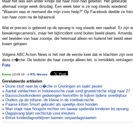
Maar het was een ander kindje dat haar zoon had gebeten. Het gebeurde
allemaal vorige week dinsdag. Een week later is ze nog steeds woedend.
"Waarom was er niemand die mijn zoon hielp?" Op Facebook deelde ze foto
van haar zoon na de bijtaanval.
Wat er precies is gebeurd op de opvang is nog steeds een raadsel. Er zijn w
bewakingscamera's, maar het bijtincident vond buiten beeld plaats. Amanda
wel beelden van haar zoontje, die helemaal alleen en huilend het beeld weer 
kwam gelopen.
Volgens ABC Action News is het niet de eerste keer dat er klachten zijn ove
deze cr�che. De leidster die haar zoontje alleen liet, is inmiddels ontslagen
Foto
Emmo
10-09-16 - ©
RTL Nieuws
Gerelateerde artikelen
»
Drone stort neer bij cr�che in Groningen en raakt peuter
»
Aantal verdachten in Indonesische zaak rond gruwelcrèche stijgt naar 27
»
Basisschoolkinderen gedwongen horrorfilm te kijken tijdens overblijfuur
»
Ouders op de tribune, de kleine in de voetbalcreche
»
Paarse kitten Smurf gebruikt als speeltje door honden
»
Man stapt naar hoogste rechter om lawaai spelende kinderen bij opvang
»
Dagopvang blijkt vechtclub voor kleuters
»
Britse kinderdagverblijven bannen verjaardagstaarten