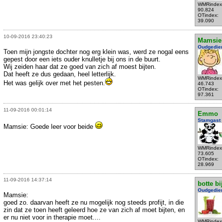
WMRindex
90.824
OTindex:
39.090
10-09-2016 23:40:23
Mamsie
Oudgedie
Toen mijn jongste dochter nog erg klein was, werd ze nogal eens
gepest door een iets ouder knulletje bij ons in de buurt.
Wij zeiden haar dat ze goed van zich af moest bijten.
Dat heeft ze dus gedaan, heel letterlijk.
WMRindex
Het was gelijk over met het pesten.
46.743
OTindex:
97.361
11-09-2016 00:01:14
Emmo
Stamgast
Mamsie: Goede leer voor beide
WMRindex
73.605
OTindex:
28.969
11-09-2016 14:37:14
botte bi
Oudgedie
Mamsie:
goed zo. daarvan heeft ze nu mogelijk nog steeds profijt, in die
zin dat ze toen heeft geleerd hoe ze van zich af moet bijten, en
er nu niet voor in therapie moet....
WMRindex