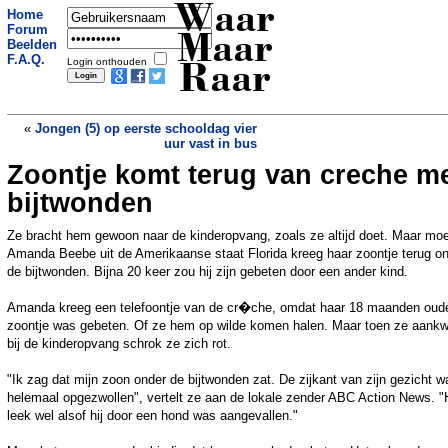
Waar
Home
Forum
Maar
Beelden
F.A.Q.
Login onthouden
Raar
«
Jongen (5) op eerste schooldag vier
uur vast in bus
Zoontje komt terug van creche m
Man (70) pleegt overval om aan kijvende
echtgenote te ontsnappen
»
bijtwonden
Ze bracht hem gewoon naar de kinderopvang, zoals ze altijd doet. Maar mo
Amanda Beebe uit de Amerikaanse staat Florida kreeg haar zoontje terug o
de bijtwonden. Bijna 20 keer zou hij zijn gebeten door een ander kind.
Amanda kreeg een telefoontje van de cr�che, omdat haar 18 maanden oud
zoontje was gebeten. Of ze hem op wilde komen halen. Maar toen ze aan
bij de kinderopvang schrok ze zich rot.
"Ik zag dat mijn zoon onder de bijtwonden zat. De zijkant van zijn gezicht w
helemaal opgezwollen", vertelt ze aan de lokale zender ABC Action News. "
leek wel alsof hij door een hond was aangevallen."