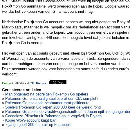
Wall Street Journal. Het Google-account waarmee hij inlogde en speciaal vo
Pok�mon Go aanmaakte, werd overgedragen aan de koper. Google waarsc
wel dat het verkopen van een Gmail-account niet mag.
Nederlandse Pok�mon Go-accounts hebben we nog niet gespot op Ebay of
Marktplaats, maar het is wel mogelijk om als Nederlander een account van 
gebruiker uit een ander land te kopen. Een account van een ervaren speler 
een level van twintig kost 448 euro. Het hoogste level dat je kunt behalen in
Pok�mon Go is veertig.
Het verkopen van accounts gebeurt niet alleen bij Pok�mon Go. Ook bij Wo
of Warcraft zijn de accounts van ervaren spelers in trek. Ze spenderen dan 
aan het krachtiger maken van een personage en het verzamelen van items.
Deze accounts worden ook voor honderden en soms zelfs duizenden euro's
verkocht.
Emmo
20-07-16 - ©
RTL Nieuws
Gerelateerde artikelen
»
Man opgepakt na bedreigen Pokemon Go spelers
»
Pokemon Go: onschuldig spelletje of een CIA-complot?
»
Pokemon Go spelende bestuurder ramt politieauto
»
Spelers Pokemon Go liepen 200.000 keer de wereld rond
»
Pokemon Go spelende vrachtwagenchauffeur in Japan rijdt voetganger do
»
Goddeloze Pikachu uit Pokemon-go is vogelvrij in Riyadh
»
Koper WoW-account krijgt ban
»
7-jarige geeft 300 euro uit op Facebook