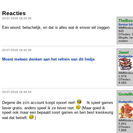
Reacties
20-07-2016 18:20:34
TheBos
Senior lid
Één woord, belachelijk, en dat is alles wat ik erover wil zeggen
WMRindex
645
OTindex: 
Wnplts: he
oosten
20-07-2016 18:42:39
Jawel
Oudgedie
Moest meteen denken aan het refrein van dit liedje
WMRindex
1.679
OTindex:
8.093
20-07-2016 18:44:54
GroteM
Oudgedie
Degene die zo'n account koopt spoort niet!
Ik speel games
liever gratis, anders speel ik ze liever niet.
(Maar goed ik
speel ook maar een bepaald soort games en ben best kieskeurig
wat dat betreft.
)
WMRindex
5.941
OTindex:
7.899