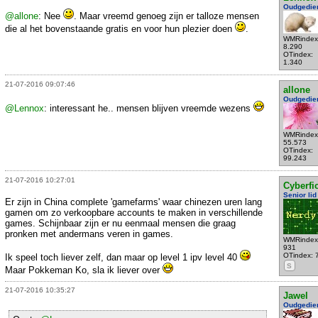
Oudgedie
@allone
: Nee
. Maar vreemd genoeg zijn er talloze mensen
die al het bovenstaande gratis en voor hun plezier doen
.
WMRindex
8.290
OTindex:
1.340
21-07-2016 09:07:46
allone
Oudgedie
@Lennox
: interessant he.. mensen blijven vreemde wezens
WMRindex
55.573
OTindex:
99.243
21-07-2016 10:27:01
Cyberfic
Senior lid
Er zijn in China complete 'gamefarms' waar chinezen uren lang
gamen om zo verkoopbare accounts te maken in verschillende
games. Schijnbaar zijn er nu eenmaal mensen die graag
pronken met andermans veren in games.
WMRindex
931
OTindex: 
Ik speel toch liever zelf, dan maar op level 1 ipv level 40
S
Maar Pokkeman Ko, sla ik liever over
21-07-2016 10:35:27
Jawel
Oudgedie