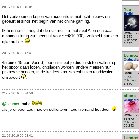
20-07-2016 18:45:01
Yue
Erelid
Het verkopen en kopen van accounts is niet echt nieuws en
gebeurt al sinds het begin van het online gaming.
Ik herinner mij nog dat de nummer 1 in het spel Aion een paar
WMRindex
maanden terug zijn account voor ~~�10.000,- verkocht aan een
1.745
OTindex:
rijke arabier.
5.325
20-07-2016 23:47:41
Lennox
Oudgedie
45 euro, 15 uur. Voor 3,- per uur moet je dus in sloten vallen, op
het spoor gaan lopen, ontslagen worden, andere mensen hun
privacy schenden, in de kelders van ziekenhuizen ronddwalen
WMRindex
enzovoort
.
8.290
OTindex:
1.340
21-07-2016 06:24:50
allone
Oudgedie
@Lennox
: haha
als je er voor zou moeten solliciteren, zou niemand het doen
WMRindex
55.573
OTindex:
99.243
21-07-2016 09:03:41
Lennox