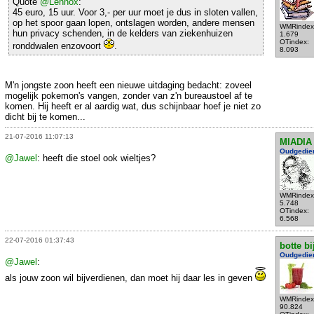
Quote
@Lennox
:
45 euro, 15 uur. Voor 3,- per uur moet je dus in sloten vallen,
op het spoor gaan lopen, ontslagen worden, andere mensen
WMRindex
hun privacy schenden, in de kelders van ziekenhuizen
1.679
OTindex:
ronddwalen enzovoort
.
8.093
M'n jongste zoon heeft een nieuwe uitdaging bedacht: zoveel
mogelijk pokemon's vangen, zonder van z'n bureaustoel af te
komen. Hij heeft er al aardig wat, dus schijnbaar hoef je niet zo
dicht bij te komen...
21-07-2016 11:07:13
MIADIA
Oudgedie
@Jawel
: heeft die stoel ook wieltjes?
WMRindex
5.748
OTindex:
6.568
22-07-2016 01:37:43
botte bi
Oudgedie
@Jawel
:
als jouw zoon wil bijverdienen, dan moet hij daar les in geven
WMRindex
90.824