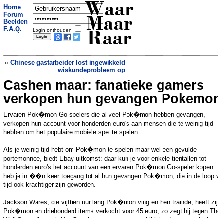
Waar
Home
Forum
Maar
Beelden
F.A.Q.
Login onthouden
Raar
«
Chinese gastarbeider lost ingewikkeld
wiskundeprobleem op
Cashen maar: fanatieke gamers
Chinese toeristen voeren krokodillen
met gevaar voor eigen leven
»
verkopen hun gevangen Pokemo
Ervaren Pok�mon Go-spelers die al veel Pok�mon hebben gevangen,
verkopen hun account voor honderden euro's aan mensen die te weinig tijd
hebben om het populaire mobiele spel te spelen.
Als je weinig tijd hebt om Pok�mon te spelen maar wel een gevulde
portemonnee, biedt Ebay uitkomst: daar kun je voor enkele tientallen tot
honderden euro's het account van een ervaren Pok�mon Go-speler kopen.
heb je in ��n keer toegang tot al hun gevangen Pok�mon, die in de loop 
tijd ook krachtiger zijn geworden.
Jackson Wares, die vijftien uur lang Pok�mon ving en hen trainde, heeft zi
Pok�mon en driehonderd items verkocht voor 45 euro, zo zegt hij tegen Th