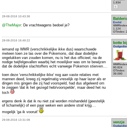
1.934
S
28-08-2016 10:43:36
Balderi
Erelid
@TheMajor
: De vrachtwagens bedoel je?
WMRindex
1.124
OTindex: 
28-08-2016 16:49:22
botte bi
Oudgedie
iemand op WMR (verschrikkelijke ikke dus) waarschuwde
meteen toen ze las over die Pokemons, dat daar dodelijke
ongelukken van zouden komen, nu is het dus officieel, na de
nodige twijfelgevallen waarbij het moeilijker was om te bewijzen
WMRindex
dat de dodelijke slachtoffers echt vanwege Pokemon stierven....
90.824
OTindex:
39.090
toen deze 'verschrikkelijke ikke' nog aan vaste relaties met
mannen deed, kreeg zij regelmatig vreselijk op haar lazer als er
dingen mis gingen die zij had voorspeld, had dus afgeleerd om
te zeggen 'dat ik het gezegd heb/voorspelde', maar deed het nu
toch
ergens denk ik dat ik nu niet zal worden mishandeld (geestelijk
of lichamelijk) of een paar weken een andere straf krijg....
mogelijk 'ga ik vooruit'
29-08-2016 13:31:08
venzje
Oudgedie