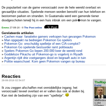
De populariteit van de game veroorzaakt over de hele wereld overlast en
gevaarlijke situaties. Spelende mensen worden beroofd van hun telefoon en
bestormen parken en stranden. In Guatamala werd een gamende tiener
doodgeschoten terwijl hij in een huis inbrak om een pok�mon te vangen.
Emmo
27-08-16 - ©
The Post online
Gerelateerde artikelen
»
Cashen maar: fanatieke gamers verkopen hun gevangen Pokemon
»
Man opgepakt na bedreigen Pokemon Go spelers
»
Pokemon Go: onschuldig spelletje of een CIA-complot?
»
Pokemon Go spelende bestuurder ramt politieauto
»
Spelers Pokemon Go liepen 200.000 keer de wereld rond
»
Goddeloze Pikachu uit Pokemon-go is vogelvrij in Riyadh
»
Argentijn rijdt drie voetgangers dood en begraaft auto in tuin
»
Politie waarschuwt: Kom geen Pokemon vangen op bureau
Reacties
28-08-2016 02:54:07
TheMaj
Erelid
Ik zou zeggen afschaffen met onmiddellijke ingang; het
veroorzaakt teveel overlast en er vallen dus ook al doden bij.
Kan niet de bedoeling zijn van een "spelletje".
WMRindex
1.164
OTindex: