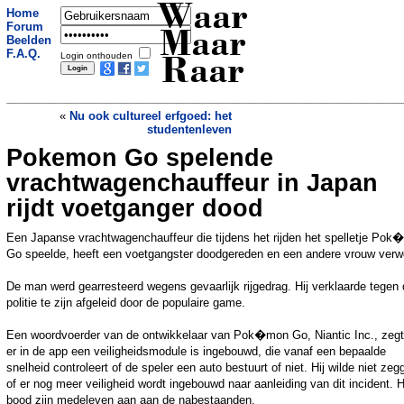
Waar
Home
Forum
Maar
Beelden
F.A.Q.
Login onthouden
Raar
«
Nu ook cultureel erfgoed: het
studentenleven
Pokemon Go spelende
Slimme zeehond zet orka hak met
sprong op schip
»
vrachtwagenchauffeur in Japan
rijdt voetganger dood
Een Japanse vrachtwagenchauffeur die tijdens het rijden het spelletje Po
Go speelde, heeft een voetgangster doodgereden en een andere vrouw verw
De man werd gearresteerd wegens gevaarlijk rijgedrag. Hij verklaarde tegen
politie te zijn afgeleid door de populaire game.
Een woordvoerder van de ontwikkelaar van Pok�mon Go, Niantic Inc., zegt
er in de app een veiligheidsmodule is ingebouwd, die vanaf een bepaalde
snelheid controleert of de speler een auto bestuurt of niet. Hij wilde niet zeg
of er nog meer veiligheid wordt ingebouwd naar aanleiding van dit incident. H
bood zijn medeleven aan aan de nabestaanden.