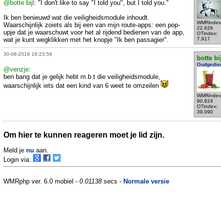
@botte bijl
: "I don't like to say "I told you", but I told you."
Ik ben benieuwd wat die veiligheidsmodule inhoudt.
WMRindex
Waarschijnlijk zoiets als bij een van mijn route-apps: een pop-
22.626
upje dat je waarschuwt voor het al rijdend bedienen van de app,
OTindex:
wat je kunt wegklikken met het knopje "Ik ben passagier".
7.917
30-08-2016 16:23:56
botte bi
Oudgedie
@venzje
:
ben bang dat je gelijk hebt m.b.t die veiligheidsmodule,
waarschijnlijk iets dat een kind van 6 weet te omzeilen
WMRindex
90.824
OTindex:
39.090
Om hier te kunnen reageren moet je lid zijn.
Meld je
nu
aan.
Login via:
WMRphp ver. 6.0 mobiel -
0.01138
secs -
Normale versie