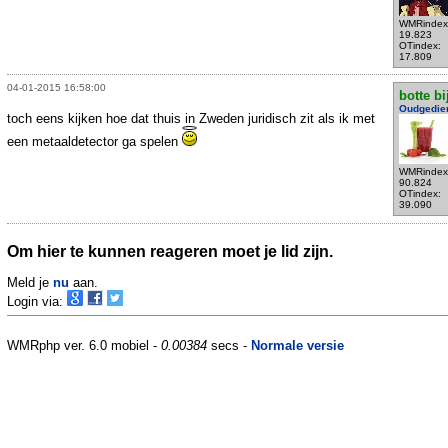
WMRindex
19.823
OTindex:
17.809
04-01-2015 16:58:00
botte bi
Oudgedie
toch eens kijken hoe dat thuis in Zweden juridisch zit als ik met
een metaaldetector ga spelen
WMRindex
90.824
OTindex:
39.090
Om hier te kunnen reageren moet je lid zijn.
Meld je
nu
aan.
Login via:
WMRphp ver. 6.0 mobiel -
0.00384
secs -
Normale versie