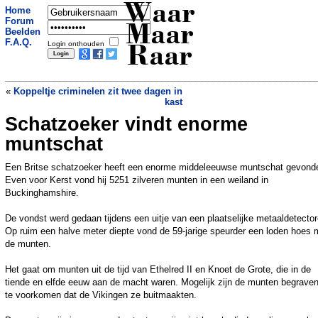
Waar
Home
Forum
Maar
Beelden
F.A.Q.
Login onthouden
Raar
«
Koppeltje criminelen zit twee dagen in
kast
Schatzoeker vindt enorme
Operatie van 387 euro voor goudvis met
constipatie
»
muntschat
Een Britse schatzoeker heeft een enorme middeleeuwse muntschat gevond
Even voor Kerst vond hij 5251 zilveren munten in een weiland in
Buckinghamshire.
De vondst werd gedaan tijdens een uitje van een plaatselijke metaaldetector
Op ruim een halve meter diepte vond de 59-jarige speurder een loden hoes 
de munten.
Het gaat om munten uit de tijd van Ethelred II en Knoet de Grote, die in de
tiende en elfde eeuw aan de macht waren. Mogelijk zijn de munten begrave
te voorkomen dat de Vikingen ze buitmaakten.