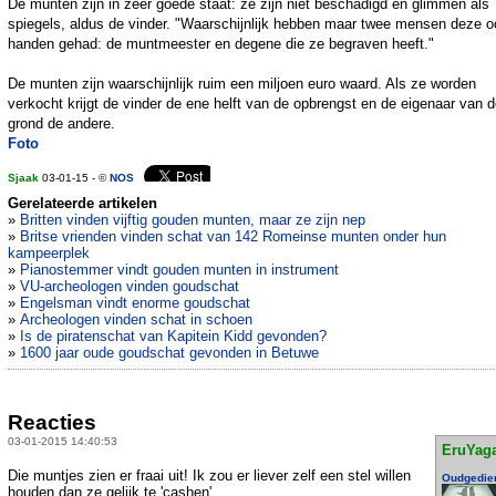
De munten zijn in zeer goede staat: ze zijn niet beschadigd en glimmen als
spiegels, aldus de vinder. "Waarschijnlijk hebben maar twee mensen deze oo
handen gehad: de muntmeester en degene die ze begraven heeft."
De munten zijn waarschijnlijk ruim een miljoen euro waard. Als ze worden
verkocht krijgt de vinder de ene helft van de opbrengst en de eigenaar van 
grond de andere.
Foto
Sjaak
03-01-15 - ©
NOS
Gerelateerde artikelen
»
Britten vinden vijftig gouden munten, maar ze zijn nep
»
Britse vrienden vinden schat van 142 Romeinse munten onder hun
kampeerplek
»
Pianostemmer vindt gouden munten in instrument
»
VU-archeologen vinden goudschat
»
Engelsman vindt enorme goudschat
»
Archeologen vinden schat in schoen
»
Is de piratenschat van Kapitein Kidd gevonden?
»
1600 jaar oude goudschat gevonden in Betuwe
Reacties
03-01-2015 14:40:53
EruYag
Die muntjes zien er fraai uit! Ik zou er liever zelf een stel willen
Oudgedie
houden dan ze gelijk te 'cashen'.