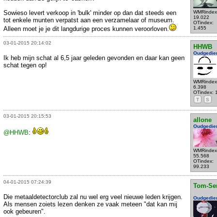
Sowieso levert verkoop in 'bulk' minder op dan dat steeds een
WMRindex
19.022
tot enkele munten verpatst aan een verzamelaar of museum.
OTindex:
Alleen moet je je dit langdurige proces kunnen veroorloven.
1.455
03-01-2015 20:14:02
HHWB
Oudgedie
Ik heb mijn schat al 6,5 jaar geleden gevonden en daar kan geen
schat tegen op!
WMRindex
6.398
OTindex: 
T
S
03-01-2015 20:15:53
allone
Oudgedie
@HHWB
:
WMRindex
55.568
OTindex:
99.233
04-01-2015 07:24:39
Tom-Se
Die metaaldetectorclub zal nu wel erg veel nieuwe leden krijgen.
Oudgedie
Als mensen zoiets lezen denken ze vaak meteen "dat kan mij
ook gebeuren".