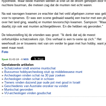
hypotheek. Maar beide mannen werden al snel uit de droom geholpen door 
nuchtere buurman, die meteen zag dat de munten niet echt waren.
Na wat navragen kwamen ze erachter dat het veld afgelopen zomer was geb
voor tv-opnames. Er was een scene gedraaid waarbij een tractor met een pl
over het land ging, waarbij er munten tevoorschijn kwamen. Sampson: "Maa
daarbij zijn ook wat munten achtergebleven. En die hebben wij gevonden."
De teleurstelling bij de vrienden was groot. "Ik denk dat wij de meest
onfortuinlijke schatzoekers zijn. Ons verhaal is een tv-serie op zich." Het
weerhoudt ze er trouwens niet van om verder te gaan met hun hobby, want j
weet maar nooit.
Foto
Sjaak
01-02-18 - ©
NOS
Gerelateerde artikelen
»
Schatzoeker vindt enorme muntschat
»
Bussumse hobbyarcheoloog stuit op middeleeuwse munt
»
Archeologen vinden schat na 30 jaar zoeken
»
Archeologen vinden schat in schoen
»
Tieners vinden duizend jaar oude pot met goud in Israël
»
Geschiedenis van Australie onzeker na vondst
»
Muntschat gevonden
»
VU-archeologen vinden goudschat