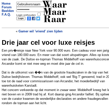
Waar
Home
Forum
Maar
Beelden
F.A.Q.
Login onthouden
Raar
«
Gamer wil 'vriend' zien lijden
Drie jaar cel voor luxe reisjes
Ex wil meer dan 1 miljard na scheiding
»
Een priv�reisje naar New York voor 90.000 euro. Een cadeau voor een jarig
vriend van 180.000 euro. En meer van dat soort uitspattingen. Alles op kost
van de zaak. De Duitse ex-topman Thomas Middelhoff van warenhuisconce
Arcandor komt er niet mee weg en moet drie jaar de cel in.
Dat is de uitkomst van ��n van de grootste fraudezaken in de top van het
Duitse bedrijfsleven. Thomas Middelhoff, ook wel 'Big T' genoemd, trad in 2
toe tot de raad voor commissarissen van Arcandor, het moederbedrijf van
warenhuisketen Karstadt.
Het concern verkeerde op dat moment in zwaar weer. Middelhoff kreeg het l
niet boven en in 2009 trad hij af. Kort daarop ging Arcandor failliet. Bij spitw
van de curator kwamen de wonderlijke declaraties en andere fraudegevallen
rondom de topman aan het licht.