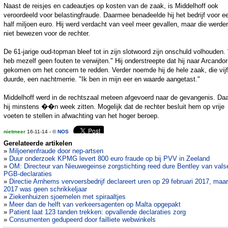
Naast de reisjes en cadeautjes op kosten van de zaak, is Middelhoff ook
veroordeeld voor belastingfraude. Daarmee benadeelde hij het bedrijf voor e
half miljoen euro. Hij werd verdacht van veel meer gevallen, maar die werde
niet bewezen voor de rechter.
De 61-jarige oud-topman bleef tot in zijn slotwoord zijn onschuld volhouden. 
heb mezelf geen fouten te verwijten." Hij onderstreepte dat hij naar Arcando
gekomen om het concern te redden. Verder noemde hij de hele zaak, die vijf
duurde, een nachtmerrie. "Ik ben in mijn eer en waarde aangetast."
Middelhoff werd in de rechtszaal meteen afgevoerd naar de gevangenis. Daa
hij minstens ��n week zitten. Mogelijk dat de rechter besluit hem op vrije
voeten te stellen in afwachting van het hoger beroep.
nietmeer
16-11-14 - ©
NOS
Gerelateerde artikelen
»
Miljoenenfraude door nep-artsen
»
Duur onderzoek KPMG levert 800 euro fraude op bij PVV in Zeeland
»
OM: Directeur van Nieuwegeinse zorgstichting reed dure Bentley van vals
PGB-declaraties
»
Directie Arnhems vervoersbedrijf declareert uren op 29 februari 2017, maar
2017 was geen schrikkeljaar
»
Ziekenhuizen sjoemelen met spiraaltjes
»
Meer dan de helft van verkeersagenten op Malta opgepakt
»
Patient laat 123 tanden trekken: opvallende declaraties zorg
»
Consumenten gedupeerd door failliete webwinkels