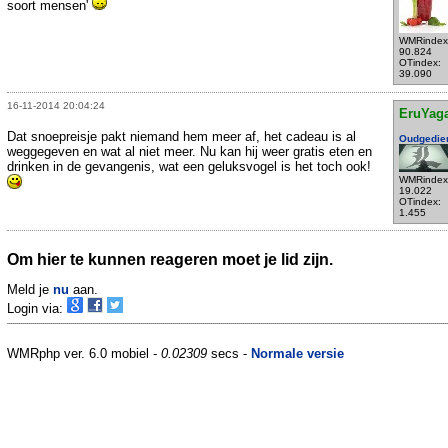
soort mensen'
WMRindex
90.824
OTindex:
39.090
16-11-2014 20:04:24
EruYag
Dat snoepreisje pakt niemand hem meer af, het cadeau is al
Oudgedie
weggegeven en wat al niet meer. Nu kan hij weer gratis eten en
drinken in de gevangenis, wat een geluksvogel is het toch ook!
WMRindex
19.022
OTindex:
1.455
Om hier te kunnen reageren moet je lid zijn.
Meld je
nu
aan.
Login via:
WMRphp ver. 6.0 mobiel -
0.02309
secs -
Normale versie