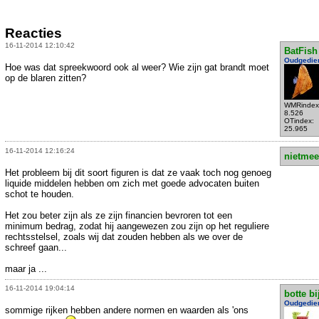
Reacties
16-11-2014 12:10:42
BatFish
Oudgedie
Hoe was dat spreekwoord ook al weer? Wie zijn gat brandt moet
op de blaren zitten?
WMRindex
8.526
OTindex:
25.965
16-11-2014 12:16:24
nietmee
Het probleem bij dit soort figuren is dat ze vaak toch nog genoeg
liquide middelen hebben om zich met goede advocaten buiten
schot te houden.
Het zou beter zijn als ze zijn financien bevroren tot een
minimum bedrag, zodat hij aangewezen zou zijn op het reguliere
rechtsstelsel, zoals wij dat zouden hebben als we over de
schreef gaan...
maar ja ...
16-11-2014 19:04:14
botte bi
Oudgedie
sommige rijken hebben andere normen en waarden als 'ons