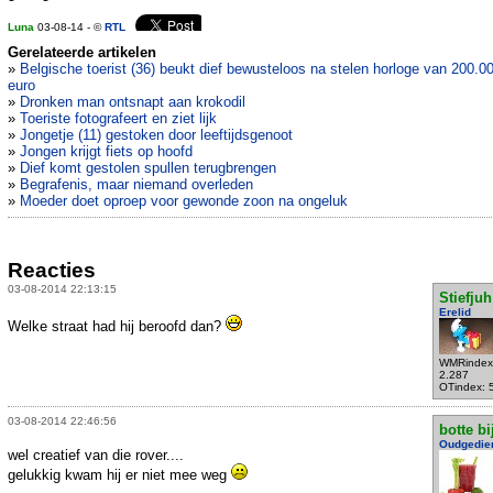
Luna
03-08-14 - ©
RTL
Gerelateerde artikelen
»
Belgische toerist (36) beukt dief bewusteloos na stelen horloge van 200.0
euro
»
Dronken man ontsnapt aan krokodil
»
Toeriste fotografeert en ziet lijk
»
Jongetje (11) gestoken door leeftijdsgenoot
»
Jongen krijgt fiets op hoofd
»
Dief komt gestolen spullen terugbrengen
»
Begrafenis, maar niemand overleden
»
Moeder doet oproep voor gewonde zoon na ongeluk
Reacties
03-08-2014 22:13:15
Stiefjuh
Erelid
Welke straat had hij beroofd dan?
WMRindex
2.287
OTindex: 
03-08-2014 22:46:56
botte bi
Oudgedie
wel creatief van die rover....
gelukkig kwam hij er niet mee weg