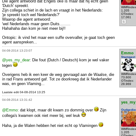
Die agent antwoord dat Engels oke is maar dat hij echt geen
'Dutch' spreekt.
WMRindex
Zijn collega schiet in de lach en vraagt in het Nederlands:
1.205
OTindex:
'je spreekt toch wel Nederlands?'
17.061
Waarop die agent antwoord:
S
'wel Nederlands maar geen Duits.........
Hahahaha dan kom je niet meer bij!!
Ontopic: ik vind het maar een suffe overvaller, je gaat toch geen
agent aanspreken...
04-08-2014 13:23:07
Emmo
Stamgast
@yes_my_dear
: Die fout (Dutch / Deutsch) kom je wel vaker
tegen
Overigens heb ik een keer de weg gevraagd aan de Waalse, die
WMRindex
73.600
in rad Frans antwoord gaf. Tot ze doorkreeg dat ik Nederlander
OTindex:
was, en geen Vlaming...
28.969
Laatste edit 04-08-2014 13:25
04-08-2014 13:31:42
yes_my
@Emmo
: dat klopt, maar dit kwam zo dommig over
Zijn
Oudgedie
collega's kwamen ook niet meer bij, wel leuk
Haha, ja die Walen hebben het niet echt op Vlamingen
WMRindex
1.205
OTindex: