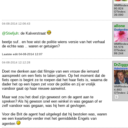
WMRindex
90.824
OTindex:
39.090
04-08-2014 12:06:43
allone
Oudgedie
@Stiefjuh
: de Kalverstraat
beetje suf.. en hoe wist de politie wiens versie van het verhaal
WMRindex
de echte was .. waren er getuigen?
55.576
OTindex:
99.244
Laatste edit 04-08-2014 12:07
04-08-2014 12:12:28
DrZiggy
Administr
Doet me denken aan dat filmpje van een vrouw die iemand
aanspreekt om een fiets te laten jatten. Op het moment dat de
fiets open is begint ze te roepen dat het haar fiets is, waarna de
dader het op een lopen zet voor de politie en zij er vrolijk
WMRindex
vandoor gaat op haar nieuwe aanwinst.
4.883
OTindex: 
Maar wat zou het doel zijn geweest om de agent aan te
S
spreken? Als hij gewoon snel een winkel in was gegaan of er
zelf vandoor was gegaan, was hij hem al gevlogen.
Voor die Brit de agent had uitgelegd dat hij bestolen was, waren
we een kwartiertje verder met het gemiddelde Engels van
agenten