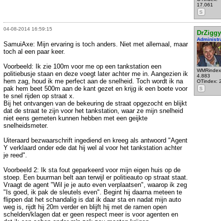
17.061
S
04-08-2014 16:59:15
DrZiggy
Administr
SamuiAxe: Mijn ervaring is toch anders. Niet met allemaal, maar
toch al een paar keer.
Voorbeeld: Ik zie 100m voor me op een tankstation een
WMRindex
politiebusje staan en deze voegt later achter me in. Aangezien ik
4.883
hem zag, houd ik me perfect aan de snelheid. Toch wordt ik na
OTindex: 
pak hem beet 500m aan de kant gezet en krijg ik een boete voor
S
te snel rijden op straat x.
Bij het ontvangen van de bekeuring de straat opgezocht en blijkt
dat de straat te zijn voor het tankstation, waar ze mijn snelheid
niet eens gemeten kunnen hebben met een geijkte
snelheidsmeter.
Uiteraard bezwaarschrift ingediend en kreeg als antwoord "Agent
Y verklaard onder ede dat hij wel al voor het tankstation achter
je reed".
Voorbeeld 2: Ik sta fout geparkeerd voor mijn eigen huis op de
stoep. Een buurman belt aan terwijl er politieauto op straat staat.
Vraagt de agent "Wil je je auto even verplaatsen", waarop ik zeg
"Is goed, ik pak de sleutels even". Begint hij daarna meteen te
flippen dat het schandalig is dat ik daar sta en nadat mijn auto
weg is, rijdt hij 20m verder en blijft hij met de ramen open
schelden/klagen dat er geen respect meer is voor agenten en