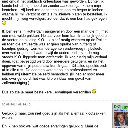
niet omdat het praktisch onleesbaar was geworden. Echter, ik
kende het uit mijn hoofd en zonder aarzelen gaf ik hem mijn
kenteken.. Hij keek me eens schuins aan en begon te lachen
waarna hij mij verzocht om z.s.m. nieuwe platen te bestellen. Ik
mocht mijn weg vervolgen, zonder dat ik een bon had gekregen
Ik ben eens in Rotterdam aangevallen door een man die mij met
een mes wilde prikken. Helaas voor hem kan ik tamelijk goed uit
de voeten en hij ging K.O.. Ik bleef rustig wachten op de Politie
en toen die arriveerde was er geen sprake van hufterig of
haantjes gedrag. Één van de agenten ondervroeg mij beleefd
over wat er gebeurd was terwijl de andere zich over de nog
steeds K.O. liggende man ontfermde. Ik kon rustig mijn verhaal
doen, (dat bevestigd werd door meerdere getuigen), en na het
opgeven van mijn personalia kon ik gaan. Dit alles speelde zich
af in alle rust! De agenten waren cool en professioneel en
hebben mij uitermate beleefd behandeld. (Ik heb er nooit meer
iets over gehoord, het was klip en klaar een geval van
zelfverdediging.)
Dus zo zie je maar beste kerel, ervaringen verschillen
05-08-2014 08:36:45
DrZiggy
Administr
Gelukkig maar, zou niet goed zijn als het allemaal klootzakken
waren.
En ik heb ook wel wat goede ervaringen gelukkig. Maar de