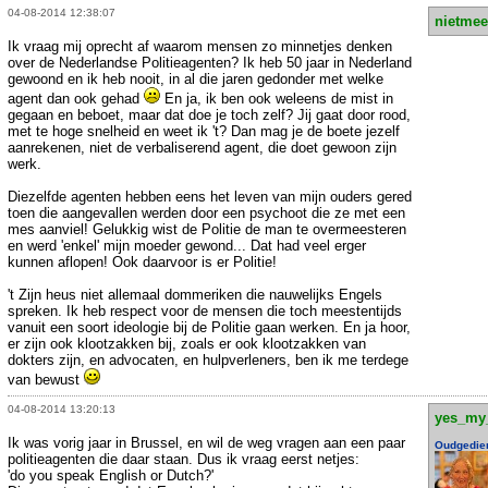
04-08-2014 12:38:07
nietmee
Ik vraag mij oprecht af waarom mensen zo minnetjes denken
over de Nederlandse Politieagenten? Ik heb 50 jaar in Nederland
gewoond en ik heb nooit, in al die jaren gedonder met welke
agent dan ook gehad
En ja, ik ben ook weleens de mist in
gegaan en beboet, maar dat doe je toch zelf? Jij gaat door rood,
met te hoge snelheid en weet ik 't? Dan mag je de boete jezelf
aanrekenen, niet de verbaliserend agent, die doet gewoon zijn
werk.
Diezelfde agenten hebben eens het leven van mijn ouders gered
toen die aangevallen werden door een psychoot die ze met een
mes aanviel! Gelukkig wist de Politie de man te overmeesteren
en werd 'enkel' mijn moeder gewond... Dat had veel erger
kunnen aflopen! Ook daarvoor is er Politie!
't Zijn heus niet allemaal dommeriken die nauwelijks Engels
spreken. Ik heb respect voor de mensen die toch meestentijds
vanuit een soort ideologie bij de Politie gaan werken. En ja hoor,
er zijn ook klootzakken bij, zoals er ook klootzakken van
dokters zijn, en advocaten, en hulpverleners, ben ik me terdege
van bewust
04-08-2014 13:20:13
yes_my
Ik was vorig jaar in Brussel, en wil de weg vragen aan een paar
Oudgedie
politieagenten die daar staan. Dus ik vraag eerst netjes:
'do you speak English or Dutch?'