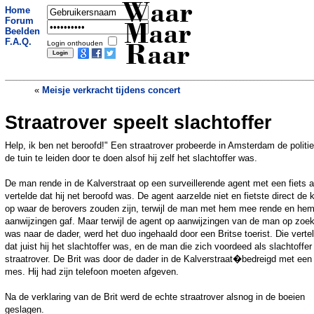
Waar
Home
Forum
Maar
Beelden
F.A.Q.
Login onthouden
Raar
«
Meisje verkracht tijdens concert
Straatrover speelt slachtoffer
Biersommelier: 'Bier smaakt beter lauw
dan koud'
»
Help, ik ben net beroofd!" Een straatrover probeerde in Amsterdam de politi
de tuin te leiden door te doen alsof hij zelf het slachtoffer was.
De man rende in de Kalverstraat op een surveillerende agent met een fiets a
vertelde dat hij net beroofd was. De agent aarzelde niet en fietste direct de 
op waar de berovers zouden zijn, terwijl de man met hem mee rende en he
aanwijzingen gaf. Maar terwijl de agent op aanwijzingen van de man op zoe
was naar de dader, werd het duo ingehaald door een Britse toerist. Die verte
dat juist hij het slachtoffer was, en de man die zich voordeed als slachtoffer
straatrover. De Brit was door de dader in de Kalverstraat�bedreigd met een
mes. Hij had zijn telefoon moeten afgeven.
Na de verklaring van de Brit werd de echte straatrover alsnog in de boeien
geslagen.