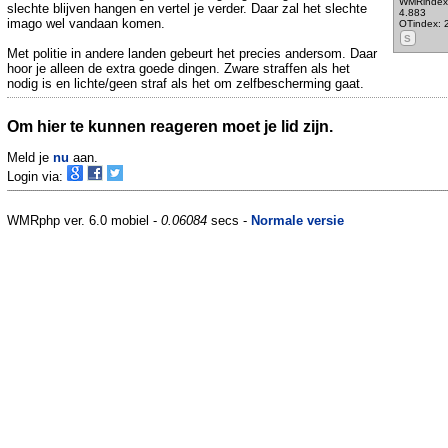
WMRindex
slechte blijven hangen en vertel je verder. Daar zal het slechte
4.883
imago wel vandaan komen.
OTindex: 
S
Met politie in andere landen gebeurt het precies andersom. Daar
hoor je alleen de extra goede dingen. Zware straffen als het
nodig is en lichte/geen straf als het om zelfbescherming gaat.
Om hier te kunnen reageren moet je lid zijn.
Meld je
nu
aan.
Login via:
WMRphp ver. 6.0 mobiel -
0.06084
secs -
Normale versie