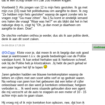
dat ik een schop onder m'n zak zou moeten krijgen.
Voorbeeld 3: Als jongen van 12 is mijn fiets gestolen. Ik ga met
mijn zus (15) naar het politiebureau om aangifte te doen. Ik zeg
"Ze hebben mijn fiets gestolen" waarop de agent zonder iets te
vragen zegt "Ga maar zitten". Na 2,5u komt er eindelijk iemand
ons halen die vraagt "Waar was het?" en als blijkt dat het in het
naburige dorp is, zegt hij "Oh, ja dan moet je daarheen om
aangifte te doen. Doei".
De slechte verhalen onthou je eerder, dus als ik aan politie denk,
denk ik aan dit soort zaken.
04-08-2014 17:26:26
nietmee
@DrZiggy
: Klote voor je, dat meen ik en ik begrijp dan ook goed
waar je wantrouwen t.o.v. de goede bedoelingen van de Politie
vandaan komt. Ik kan enkel herhalen wat ik hierboven schreef,
ook bij de Politie heb je klootzakken. Jij hebt de pech gehad er
een paar tegen het lijf te lopen
Jaren geleden hadden we blauwe kentekenplaten waarop de
letters en cijfers met een soort witte verf er op gedrukt waren.
Na verloop van jaren kon het gebeuren dat een letter of cijfer
onleesbaar werd en dan werd je kenteken onleesbaar, hetgeen
verboden is... Ik werd eens staande gehouden door een agent
die mij verzocht uit de auto te stappen en een meter of 10 - 15
achter mijn auto te gaan staan.
Hij vroeg mij of ik mijn kenteken kon oplezen, nee, dat kon ik