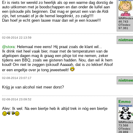
Er is niets ter wereld zo heerlijk als op een warme dag dorstig de
auto uitkomen met je boodschappen en dan onder de luifel aan
een ijskoude pils beginnen. Dat mag er gerust een van de Aldi
zijn, het smaakt of je de hemel leegdrinkt, zo zalig!!!!
WMRindex
Dan hoef je echt geen lauwe maar dan wil je een kouwe!!!
46.743
OTindex:
97.361
02-08-2014 22:13:59
nietmee
@stora
: Helemaal mee eens! Hij praat zoals de klant wil...
Ik drink niet heel vaak bier, maar met de temperaturen van de
afgelopen dagen mag ik graag een pilsje tot me nemen, zeker
tijdens een BBQ, zoals we gisteren hadden. Nou, dan wil ik hem
koud! Om niet te zeggen ijskoud! Aaaaah, dat is zo lekker! Alsof
er een engeltje over je tong jeweetwelt!
02-08-2014 23:07:17
nietmee
Krijg je van alcohol niet meer dorst?
02-08-2014 23:09:52
Emmo
Stamgast
Alev: Ik wel. Na een biertje heb ik altijd trek in nóg een biertje
WMRindex
73.568
OTindex:
28.969