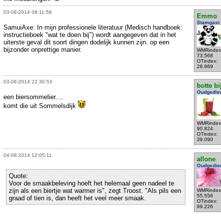
03-08-2014 08:11:58
Emmo
Stamgast
SamuiAxe: In mijn professionele literatuur (Medisch handboek:
instructieboek "wat te doen bij") wordt aangegeven dat in het
uiterste geval dit soort dingen dodelijk kunnen zijn. op een
bijzonder onprettige manier.
WMRindex
73.568
OTindex:
28.969
03-08-2014 22:30:53
botte bi
Oudgedie
een biersommelier....
komt die uit Sommelsdijk
WMRindex
90.824
OTindex:
39.090
04-08-2014 12:05:11
allone
Oudgedie
Quote:
Voor de smaakbeleving hoeft het helemaal geen nadeel te
zijn als een biertje wat warmer is", zegt Troost. "Als pils een
WMRindex
55.558
graad of tien is, dan heeft het veel meer smaak.
OTindex:
99.226