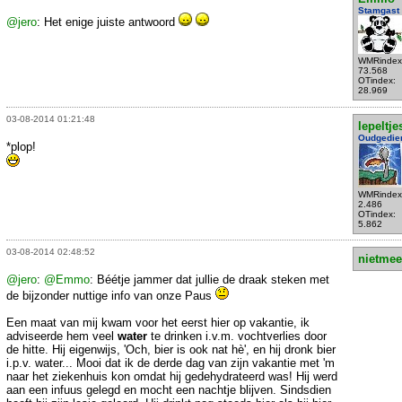
Stamgast
@jero
: Het enige juiste antwoord
WMRindex
73.568
OTindex:
28.969
03-08-2014 01:21:48
lepeltje
Oudgedie
*plop!
WMRindex
2.486
OTindex:
5.862
03-08-2014 02:48:52
nietmee
@jero
:
@Emmo
: Béétje jammer dat jullie de draak steken met
de bijzonder nuttige info van onze Paus
Een maat van mij kwam voor het eerst hier op vakantie, ik
adviseerde hem veel
water
te drinken i.v.m. vochtverlies door
de hitte. Hij eigenwijs, 'Och, bier is ook nat hè', en hij dronk bier
i.p.v. water... Mooi dat ik de derde dag van zijn vakantie met 'm
naar het ziekenhuis kon omdat hij gedehydrateerd was! Hij werd
aan een infuus gelegd en mocht een nachtje blijven. Sindsdien