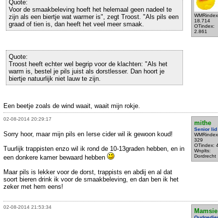
Quote:
Voor de smaakbeleving hoeft het helemaal geen nadeel te
WMRindex
zijn als een biertje wat warmer is", zegt Troost. "Als pils een
18.714
graad of tien is, dan heeft het veel meer smaak.
OTindex:
2.861
Quote:
Troost heeft echter wel begrip voor de klachten: "Als het
warm is, bestel je pils juist als dorstlesser. Dan hoort je
biertje natuurlijk niet lauw te zijn.
Een beetje zoals de wind waait, waait mijn rokje.
02-08-2014 20:29:17
mithe
Senior lid
Sorry hoor, maar mijn pils en Ierse cider wil ik gewoon koud!
WMRindex
329
OTindex: 
Tuurlijk trappisten enzo wil ik rond de 10-13graden hebben, en in
Wnplts:
Dordrecht
een donkere kamer bewaard hebben
Maar pils is lekker voor de dorst, trappists en abdij en al dat
soort bieren drink ik voor de smaakbeleving, en dan ben ik het
zeker met hem eens!
02-08-2014 21:53:34
Mamsie
Oudgedie