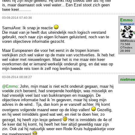
heeft hij zijn lesje geleerd. Hij drinkt nog steeds bier als hij hier
is, maar daarnaast ook veel water... Een Ezel stoot zich geen
twee keer..........
03-08-2014 07:40:36
Emmo
Stamgast
SamuiAxe: Ik snap je reactie
Die maat van je heeft dus uiteindelijk noch logisch verstand
gebruikt, noch naar zijn eigen lichaam geluisterd, noch van te
voren objectieve informatie gezocht.
WMRindex
73.568
OTindex:
Maar Europeanen die voor het eerst in de tropen komen
28.969
verkijken zich wel vaker op de mate van vochtverlies. Ik heb het
wel vaker met nieuwelingen. Maar het is me maar één keer
overkomen dat er iemand werkelijk onderuit ging, en dat was op
mijn tweede reis toen ik zelf nog leerling was.
03-08-2014 08:08:27
nietmee
@Emmo
: John, mijn maat is niet echt onderuit gegaan, maar hij
voelde zich beroerd, had snerpende hoofdpijn, was misselijk en
had vreselijk veel last van buikkrampen en maagpijn. De
objectieve informatie had ik 'm gegeven, maar hij sloeg mijn
advies in de wind.. Tja, dan kom je er vanzelf achter. Hij komt
overigens volgende maand weer op de klep vallen!
Gezellig,
en hij weet inmiddels goed wat wel, en niet te doen hier, zo
gezegd, hij heeft zijn lesje geleerd
Het is inmiddels de 4e of
5e keer dat hij komt, hij heeft het hier altijd geweldig naar zijn
zin. Ook zal hij natuurlijk weer een Rode Kruis hulppakketje voor
me meebrengen!