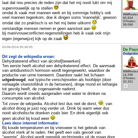
laat dat nou precies de reden zijn dat het mij nooit lukt om mij
supervrouwelijk op te stellen
omdat ik vaak met mannen werk en bij sommige hobby's ook
WMRindex
veel mannen tegenkom, doe ik dingen soms 'mannelijk', gewoon
90.824
OTindex:
omdat dat zo praktisch is en het mij beter uitkomt
39.090
verstandige mensen nemen er geen aanstoot aan
bij man/vrouwconflicten-tegenstellingen heb ik vaak ook mijn
eigen (eigenwijze) kijk op de zaak
03-08-2014 00:30:05
De Pau
Oudgedie
Dit zegt de wikipedia ervan:
Dehydraterend effect van alcohol[bewerken]
Ten eerste heeft alcohol een dehydraterend effect. De aanmaak
van antidiuretisch hormoon wordt tegengewerkt, waardoor de
WMRindex
productie van urine toeneemt. Daardoor raakt het lichaam
14.206
OTindex:
uitgedroogd
, wat typische verschijnselen als hoofdpijn (door
20.331
verlaagde vloeistofdruk in de hersenen), droge mond en lethargie
S
tot gevolg heeft, de zogenaamde nadorst.
Daarom wordt steeds aangeraden veel water te drinken na
consumptie van alcohol.
Tot zover de wikipedia. Alcohol lest dus niet de dorst,
, van
alcohol droog je juist nog verder uit. Drink bij warm weer dus
nooit alcoholische dranken zoals bier. En drink eigenlijk ook
geen alcohol bij koud weer
Lees deze internet informatie:
Bij koude temperaturen en bij vriesweer is het gebruik van
alcohol sterk af te raden. Het geeft een vals gevoel van
"warmte". Alcohol wordt namelijk rechtstreeks uit de maag door