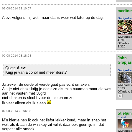
02-08-2014 23:10:07
merlins
Alev: volgens mij wel. maar dat is weer wat later op de dag.
Oudgedie
WMRindex
4.789
OTindex:
3.325
02-08-2014 23:18:53
John
Grapjas
Quote
Alev
:
Oudgedie
Krijg je van alcohol niet meer dorst?
Ja zeker, de derde of vierde gaat pas echt smaken.
WMRindex
Als je niet drinkt krijg je dorst zo als mijn buurman maar die was
5.179
OTindex: 
aan het vasten met 30grd
S
niet drinken is slecht voor de nieren en zo.
Ik vast alleen als ik slaap.
02-08-2014 23:56:38
Stiefjuh
Erelid
M'n biertje heb ik ook het liefst lekker koud, maar in snap het
wel; als ik aan de whiskey zit wil ik daar ook geen ijs in, dat
verpest alle smaak.
WMRindex