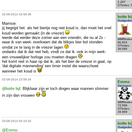
2.287
OTindex: 
02-08-2014 23:56:38
botte bi
Oudgedie
Mamsie:
jij begrijpt het. als het biertje nog niet koud is, dan moet het snel
koud worden gemaakt (in de vriezer)
leerde dat eerder deze zomer aan een vriendin, die nu al 2x -
WMRindex
waar ik van weet- overkwam dat de blikjes bier bol stonden
90.824
OTindex:
omdat ze te lang in de vriezer lagen
39.090
ondanks dat ik dat niet heb, vindt ze dat ik -ook in mijn werk-
een vrouwelijker horloge zou moeten dragen
het komt niet in haar op dat ik, als het bier de vriezer in gaat, op
'dat digitale mannending' een timer instel die waarschuwt
wanneer het koud is
02-08-2014 23:58:34
Emmo
Stamgast
@botte bijl
: Blijkbaar zijn er toch dingen waar mannen slimmer
in zijn dan vrouwen
WMRindex
73.568
OTindex:
28.969
03-08-2014 00:10:20
botte bi
Oudgedie
@Emmo
: