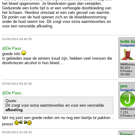
het bloed opgenomen. Je bloedvaten gaan dan verwijden.
Gedurende een korte tijd is er een verhoogde doorbloeding van
het lichaam. Hierdoor ontstaat er een vals gevoel van warmte.
De poriën van de huid openen zich en de bloeddoorstroming
onder de huid neemt toe. Dit zorgt voor extra warmteverlies en
voor een versnelde afkoeling.
03-08-2014 00:40:55
botte bi
Oudgedie
@De Paus
:
goede info
in gebieden waar de winters koud zijn, hebben veel mensen die
doodvriezen alcohol in hun bloed....
WMRindex
90.824
OTindex:
39.090
03-08-2014 00:42:30
jero
Oudgedie
@De Paus
:
Quote:
Dit zorgt voor extra warmteverlies en voor een versnelde
WMRindex
afkoeling
.
7.151
OTindex: 
lijkt mij juist een goede reden om nu nog een biertje te pakken ..
proost
03-08-2014 01:04:32
Emmo