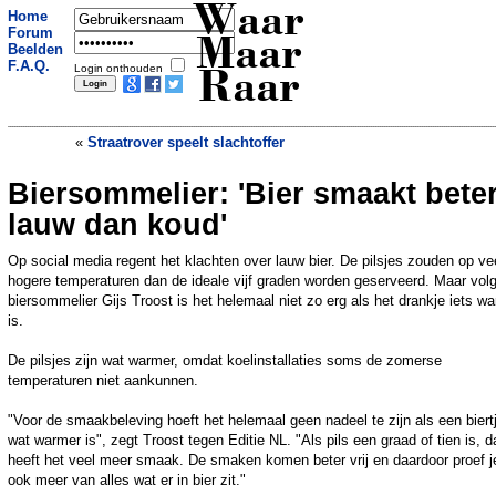
Waar
Home
Forum
Maar
Beelden
F.A.Q.
Login onthouden
Raar
«
Straatrover speelt slachtoffer
Biersommelier: 'Bier smaakt bete
Vrouw smijt nepbeen naar vliegcrew
»
lauw dan koud'
Op social media regent het klachten over lauw bier. De pilsjes zouden op ve
hogere temperaturen dan de ideale vijf graden worden geserveerd. Maar vol
biersommelier Gijs Troost is het helemaal niet zo erg als het drankje iets w
is.
De pilsjes zijn wat warmer, omdat koelinstallaties soms de zomerse
temperaturen niet aankunnen.
"Voor de smaakbeleving hoeft het helemaal geen nadeel te zijn als een biert
wat warmer is", zegt Troost tegen Editie NL. "Als pils een graad of tien is, d
heeft het veel meer smaak. De smaken komen beter vrij en daardoor proef j
ook meer van alles wat er in bier zit."