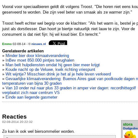
Vooral voor speciaalbieren geldt dit volgens Troost. "Die horen niet eens ko
geserveerd te worden. Die zijn veel beter van smaak als ze warmer zijn."
Troost heeft echter wel begrip voor de klachten: "Als het warm is, bestel je p
juist als dorstlesser. Dan hoort je biertje natuurlijk niet lauw te zijn. Voor de
consument is dat niet fijn: hij wil koud bier. En terecht."
Emmo
02-08-14 - ©
nieuws.nl
Gerelateerde artikelen
»
Minder bier door klimaatverandering
»
InBev moet 850.000 pintjes terughalen
»
Man belt hulpdiensten omdat hij geen bier meer krijgt
»
Koude nacht op de Veluwe, kwik richting vriespunt
»
Wit wijntje? Misschien drink je het al je hele leven verkeerd
»
Gevaarlijke klimaatverandering: Buenos Aires gaat van poolkoude dagen n
temperaturen van bijna 30 graden
»
Van 10 onder nul naar plus 33 graden in amper vier dagen: recordhittegolf
verplaatst zich naar centrum VS
»
Einde aan liegende gasmeter
Reacties
02-08-2014 20:22:32
stora
Oudgedie
Zo kan ik ook wel biersommelier worden.