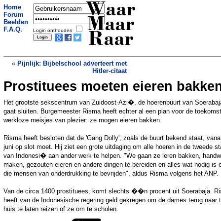
Waar
Home
Forum
Maar
Beelden
F.A.Q.
Login onthouden
Raar
«
Pijnlijk: Bijbelschool adverteert met
Hitler-citaat
Prostituees moeten eieren bakke
Sekspop verkoopt auto
»
Het grootste sekscentrum van Zuidoost-Azi�, de hoerenbuurt van Soerabaj
gaat sluiten. Burgemeester Risma heeft echter al een plan voor de toekoms
werkloze meisjes van plezier: ze mogen eieren bakken.
Risma heeft besloten dat de 'Gang Dolly', zoals de buurt bekend staat, vana
juni op slot moet. Hij ziet een grote uitdaging om alle hoeren in de tweede s
van Indonesi� aan ander werk te helpen. "We gaan ze leren bakken, handw
maken, gezouten eieren en andere dingen te bereiden en alles wat nodig is
die mensen van onderdrukking te bevrijden", aldus Risma volgens het ANP.
Van de circa 1400 prostituees, komt slechts ��n procent uit Soerabaja. R
heeft van de Indonesische regering geld gekregen om de dames terug naar 
huis te laten reizen of ze om te scholen.