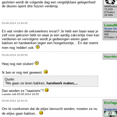
gesloten wordt de volgende dag een vergelijkbare gelegenheid
de deuren opent drie huizen verderop.
WMRindex
73.605
OTindex:
28.969
05-06-2014 13:34:45
LoenaN
Senior lid
En wat vinden de sekswerkers ervan? Je hebt een baan waar je
WMRindex
695
zelf voor gekozen hebt en waar je een aardig zakcentje mee kan
OTindex: 
verdienen en vervolgens wordt je gedwongen eieren gaan
bakken en handwerken tegen een hongerloontje... En dat noemt
men nog 'redden' ook.
05-06-2014 16:00:50
RupertMe
Heej nog niet sluiten!
Ik ben er nog niet geweest.
Quote:
"We gaan ze leren bakken,
handwerk maken,...
Dan worden ze "naaisters"?
Laatste edit 05-06-2014 16:03
05-06-2014 19:34:22
EruYag
Om te voorkomen dat de eitjes bevrucht worden, moeten ze nu
Oudgedie
de eitjes gaan bakken...