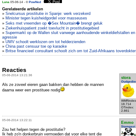
Luna
05-06-14 - ©
PowNed
Gerelateerde artikelen
»
Snelcursus prostitutie in Spanje: werk verzekerd
»
Minister tegen kuisheidgordel voor masseuses
»
Seks met vreemden op �Sex Mountain� brengt geluk
»
Ziekenhuispatient zoekt toevlucht in prostitutiegebied
»
Supermarkt op de Wallen sluit vanwege aanhoudende winkeldiefstallen en
agressie
»
UWV schoolt werklozen om tot helderzienden
»
China past censuur toe op karaoke
»
Britse financieel consultant schoolt zich om tot Zuid-Afrikaans toverdokter
Reacties
05-06-2014 13:21:36
stora
Oudgedie
Als ze zoveel eieren gaan bakken dan hebben de mannen
daarna weer een prostituee nodig
WMRindex
18.714
OTindex:
2.861
05-06-2014 13:22:11
Emmo
Stamgast
Zou het helpen tegen de prostitutie?
Ik heb zo'n donkerbruin vermoeden dat voor elke tent die