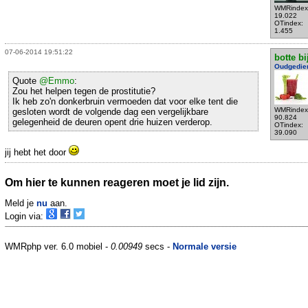
WMRindex
19.022
OTindex:
1.455
07-06-2014 19:51:22
botte bi
Oudgedie
Quote
@Emmo
:
Zou het helpen tegen de prostitutie?
Ik heb zo'n donkerbruin vermoeden dat voor elke tent die
WMRindex
gesloten wordt de volgende dag een vergelijkbare
90.824
gelegenheid de deuren opent drie huizen verderop.
OTindex:
39.090
jij hebt het door
Om hier te kunnen reageren moet je lid zijn.
Meld je
nu
aan.
Login via:
WMRphp ver. 6.0 mobiel -
0.00949
secs -
Normale versie