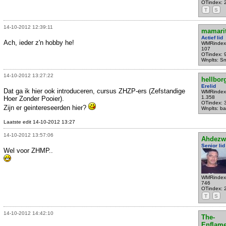
OTindex: 
T
S
14-10-2012 12:39:11
mamari
Actief lid
Ach, ieder z'n hobby he!
WMRindex
107
OTindex: 
Wnplts: S
14-10-2012 13:27:22
hellbor
Erelid
Dat ga ik hier ook introduceren, cursus ZHZP-ers (Zefstandige
WMRindex
1.358
Hoer Zonder Pooier).
OTindex: 
Zijn er geintereseerden hier?
Wnplts: bal
Laatste edit 14-10-2012 13:27
14-10-2012 13:57:06
Ahdezw
Senior lid
Wel voor ZHMP..
WMRindex
746
OTindex: 
T
S
14-10-2012 14:42:10
The-
Enflame