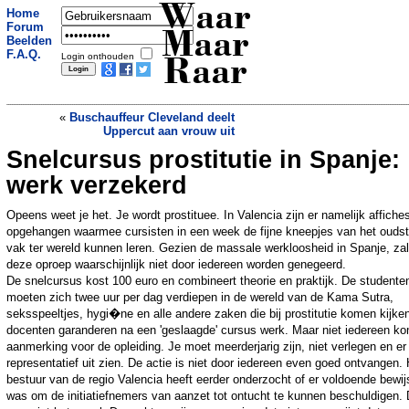
Waar
Home
Forum
Maar
Beelden
F.A.Q.
Login onthouden
Raar
«
Buschauffeur Cleveland deelt
Uppercut aan vrouw uit
Snelcursus prostitutie in Spanje:
Hilversummer verraadt eigen
wietkwekerij
»
werk verzekerd
Opeens weet je het. Je wordt prostituee. In Valencia zijn er namelijk affiche
opgehangen waarmee cursisten in een week de fijne kneepjes van het ouds
vak ter wereld kunnen leren. Gezien de massale werkloosheid in Spanje, zal
deze oproep waarschijnlijk niet door iedereen worden genegeerd.
De snelcursus kost 100 euro en combineert theorie en praktijk. De studente
moeten zich twee uur per dag verdiepen in de wereld van de Kama Sutra,
seksspeeltjes, hygi�ne en alle andere zaken die bij prostitutie komen kijke
docenten garanderen na een 'geslaagde' cursus werk. Maar niet iedereen ko
aanmerking voor de opleiding. Je moet meerderjarig zijn, niet verlegen en er
representatief uit zien. De actie is niet door iedereen even goed ontvangen. 
bestuur van de regio Valencia heeft eerder onderzocht of er voldoende bewij
was om de initiatiefnemers van aanzet tot ontucht te kunnen beschuldigen. 