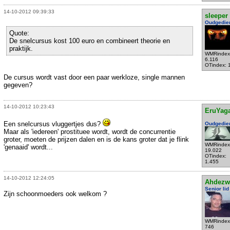
14-10-2012 09:39:33
sleeper
Oudgedie
Quote:
De snelcursus kost 100 euro en combineert theorie en
praktijk.
WMRindex
6.116
OTindex: 
De cursus wordt vast door een paar werkloze, single mannen
gegeven?
14-10-2012 10:23:43
EruYag
Een snelcursus vluggertjes dus?
Oudgedie
Maar als 'iedereen' prostituee wordt, wordt de concurrentie
groter, moeten de prijzen dalen en is de kans groter dat je flink
WMRindex
'genaaid' wordt...
19.022
OTindex:
1.455
14-10-2012 12:24:05
Ahdezw
Senior lid
Zijn schoonmoeders ook welkom ?
WMRindex
746