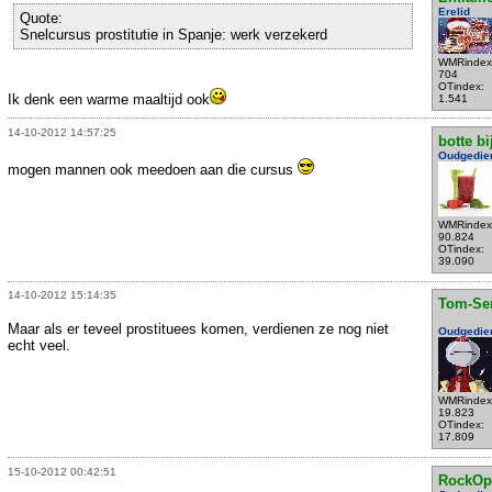
Erelid
Quote:
Snelcursus prostitutie in Spanje: werk verzekerd
WMRindex
704
OTindex:
Ik denk een warme maaltijd ook
1.541
14-10-2012 14:57:25
botte bi
Oudgedie
mogen mannen ook meedoen aan die cursus
WMRindex
90.824
OTindex:
39.090
14-10-2012 15:14:35
Tom-Se
Maar als er teveel prostituees komen, verdienen ze nog niet
Oudgedie
echt veel.
WMRindex
19.823
OTindex:
17.809
15-10-2012 00:42:51
RockOp