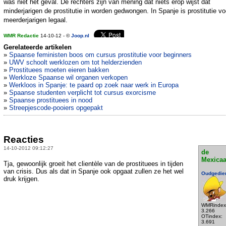
was niet het geval. De rechters zijn van mening dat niets erop wijst dat
minderjarigen de prostitutie in worden gedwongen. In Spanje is prostitutie vo
meerderjarigen legaal.
WMR Redactie
14-10-12 - ©
Joop.nl
Gerelateerde artikelen
»
Spaanse feministen boos om cursus prostitutie voor beginners
»
UWV schoolt werklozen om tot helderzienden
»
Prostituees moeten eieren bakken
»
Werkloze Spaanse wil organen verkopen
»
Werkloos in Spanje: te paard op zoek naar werk in Europa
»
Spaanse studenten verplicht tot cursus exorcisme
»
Spaanse prostituees in nood
»
Streepjescode-pooiers opgepakt
Reacties
14-10-2012 09:12:27
de
Mexica
Tja, gewoonlijk groeit het clientèle van de prostituees in tijden
van crisis. Dus als dat in Spanje ook opgaat zullen ze het wel
Oudgedie
druk krijgen.
WMRindex
3.266
OTindex:
3.691