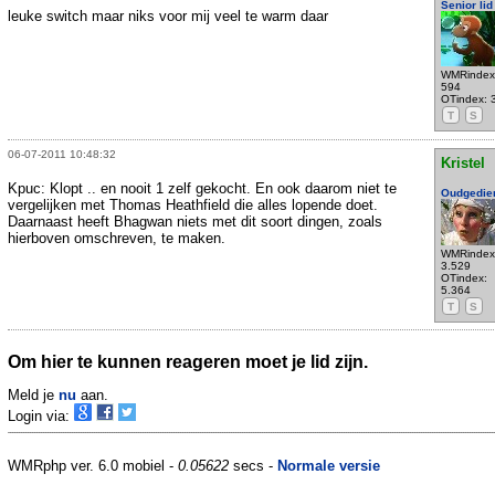
Senior lid
leuke switch maar niks voor mij veel te warm daar
WMRindex
594
OTindex: 
T
S
06-07-2011 10:48:32
Kristel
Kpuc: Klopt .. en nooit 1 zelf gekocht. En ook daarom niet te
Oudgedie
vergelijken met Thomas Heathfield die alles lopende doet.
Daarnaast heeft Bhagwan niets met dit soort dingen, zoals
hierboven omschreven, te maken.
WMRindex
3.529
OTindex:
5.364
T
S
Om hier te kunnen reageren moet je lid zijn.
Meld je
nu
aan.
Login via:
WMRphp ver. 6.0 mobiel -
0.05622
secs -
Normale versie