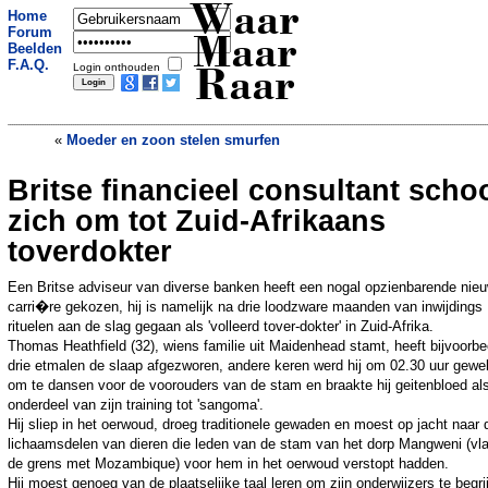
Waar
Home
Forum
Maar
Beelden
F.A.Q.
Login onthouden
Raar
«
Moeder en zoon stelen smurfen
Britse financieel consultant schoo
Wildplasser moet politieauto
schoonboenen
»
zich om tot Zuid-Afrikaans
toverdokter
Een Britse adviseur van diverse banken heeft een nogal opzienbarende nie
carri�re gekozen, hij is namelijk na drie loodzware maanden van inwijdings
rituelen aan de slag gegaan als 'volleerd tover-dokter' in Zuid-Afrika.
Thomas Heathfield (32), wiens familie uit Maidenhead stamt, heeft bijvoorbe
drie etmalen de slaap afgezworen, andere keren werd hij om 02.30 uur gewe
om te dansen voor de voorouders van de stam en braakte hij geitenbloed al
onderdeel van zijn training tot 'sangoma'.
Hij sliep in het oerwoud, droeg traditionele gewaden en moest op jacht naar 
lichaamsdelen van dieren die leden van de stam van het dorp Mangweni (vla
de grens met Mozambique) voor hem in het oerwoud verstopt hadden.
Hij moest genoeg van de plaatselijke taal leren om zijn onderwijzers te begri