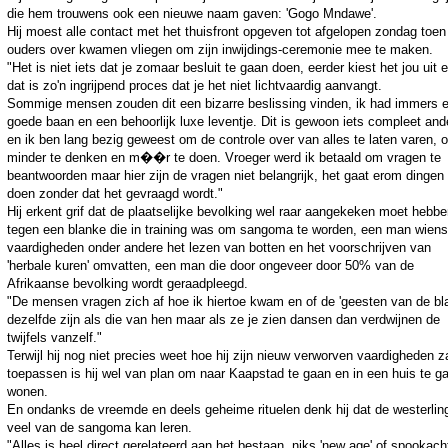
die hem trouwens ook een nieuwe naam gaven: 'Gogo Mndawe'.
Hij moest alle contact met het thuisfront opgeven tot afgelopen zondag toen 
ouders over kwamen vliegen om zijn inwijdings-ceremonie mee te maken.
"Het is niet iets dat je zomaar besluit te gaan doen, eerder kiest het jou uit 
dat is zo'n ingrijpend proces dat je het niet lichtvaardig aanvangt.
Sommige mensen zouden dit een bizarre beslissing vinden, ik had immers 
goede baan en een behoorlijk luxe leventje. Dit is gewoon iets compleet and
en ik ben lang bezig geweest om de controle over van alles te laten varen, 
minder te denken en m��r te doen. Vroeger werd ik betaald om vragen te
beantwoorden maar hier zijn de vragen niet belangrijk, het gaat erom dingen 
doen zonder dat het gevraagd wordt."
Hij erkent grif dat de plaatselijke bevolking wel raar aangekeken moet hebb
tegen een blanke die in training was om sangoma te worden, een man wiens
vaardigheden onder andere het lezen van botten en het voorschrijven van
'herbale kuren' omvatten, een man die door ongeveer door 50% van de
Afrikaanse bevolking wordt geraadpleegd.
"De mensen vragen zich af hoe ik hiertoe kwam en of de 'geesten van de bl
dezelfde zijn als die van hen maar als ze je zien dansen dan verdwijnen de
twijfels vanzelf."
Terwijl hij nog niet precies weet hoe hij zijn nieuw verworven vaardigheden z
toepassen is hij wel van plan om naar Kaapstad te gaan en in een huis te g
wonen.
En ondanks de vreemde en deels geheime rituelen denk hij dat de westerlin
veel van de sangoma kan leren.
"Alles is heel direct gerelateerd aan het bestaan, niks 'new age' of spookach