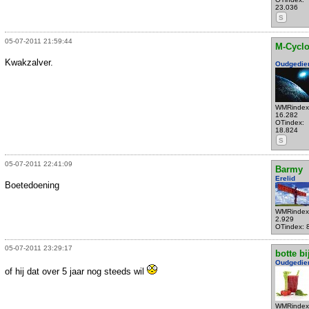
23.036
S
05-07-2011 21:59:44
M-Cycl
Kwakzalver.
Oudgedie
WMRindex
16.282
OTindex:
18.824
S
05-07-2011 22:41:09
Barmy
Erelid
Boetedoening
WMRindex
2.929
OTindex: 
05-07-2011 23:29:17
botte bi
Oudgedie
of hij dat over 5 jaar nog steeds wil
WMRindex