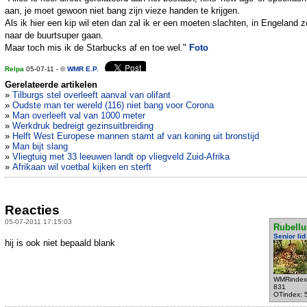
aan, je moet gewoon niet bang zijn vieze handen te krijgen.
Als ik hier een kip wil eten dan zal ik er een moeten slachten, in Engeland z
naar de buurtsuper gaan.
Maar toch mis ik de Starbucks af en toe wel."
Foto
Relpa
05-07-11 - ©
WMR E.P.
Gerelateerde artikelen
»
Tilburgs stel overleeft aanval van olifant
»
Oudste man ter wereld (116) niet bang voor Corona
»
Man overleeft val van 1000 meter
»
Werkdruk bedreigt gezinsuitbreiding
»
Helft West Europese mannen stamt af van koning uit bronstijd
»
Man bijt slang
»
Vliegtuig met 33 leeuwen landt op vliegveld Zuid-Afrika
»
Afrikaan wil voetbal kijken en sterft
Reacties
05-07-2011 17:15:03
Rubell
Senior lid
hij is ook niet bepaald blank
WMRindex
831
OTindex: 