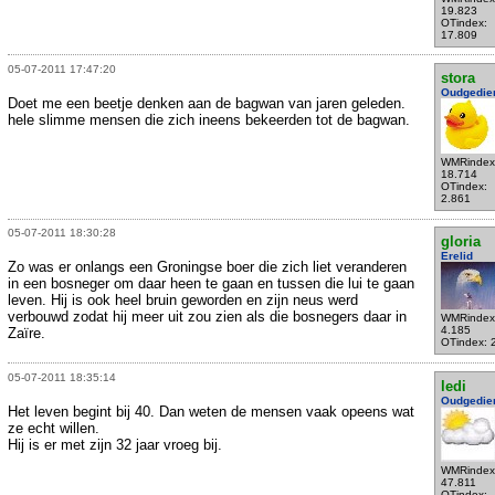
19.823
OTindex:
17.809
05-07-2011 17:47:20
stora
Oudgedie
Doet me een beetje denken aan de bagwan van jaren geleden.
hele slimme mensen die zich ineens bekeerden tot de bagwan.
WMRindex
18.714
OTindex:
2.861
05-07-2011 18:30:28
gloria
Erelid
Zo was er onlangs een Groningse boer die zich liet veranderen
in een bosneger om daar heen te gaan en tussen die lui te gaan
leven. Hij is ook heel bruin geworden en zijn neus werd
verbouwd zodat hij meer uit zou zien als die bosnegers daar in
WMRindex
4.185
Zaïre.
OTindex: 
05-07-2011 18:35:14
ledi
Oudgedie
Het leven begint bij 40. Dan weten de mensen vaak opeens wat
ze echt willen.
Hij is er met zijn 32 jaar vroeg bij.
WMRindex
47.811
OTindex: