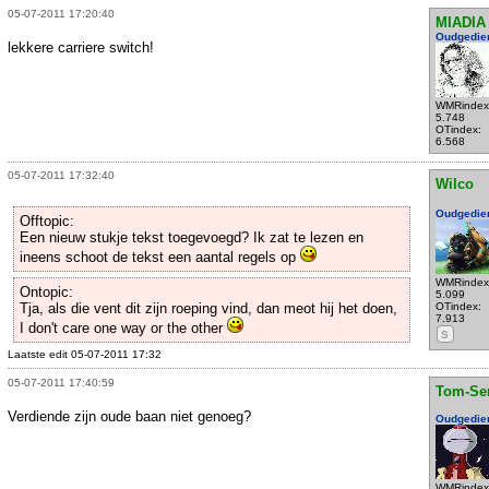
05-07-2011 17:20:40
MIADIA
Oudgedie
lekkere carriere switch!
WMRindex
5.748
OTindex:
6.568
05-07-2011 17:32:40
Wilco
Oudgedie
Offtopic:
Een nieuw stukje tekst toegevoegd? Ik zat te lezen en
ineens schoot de tekst een aantal regels op
WMRindex
Ontopic:
5.099
Tja, als die vent dit zijn roeping vind, dan meot hij het doen,
OTindex:
7.913
I don't care one way or the other
S
Laatste edit 05-07-2011 17:32
05-07-2011 17:40:59
Tom-Se
Verdiende zijn oude baan niet genoeg?
Oudgedie
WMRindex