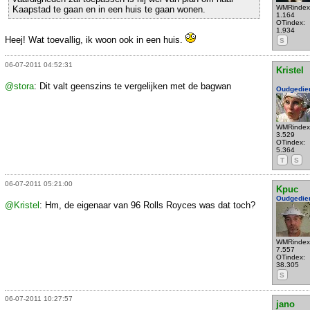
WMRindex
Kaapstad te gaan en in een huis te gaan wonen.
1.164
OTindex:
1.934
Heej! Wat toevallig, ik woon ook in een huis.
S
06-07-2011 04:52:31
Kristel
@stora
: Dit valt geenszins te vergelijken met de bagwan
Oudgedie
WMRindex
3.529
OTindex:
5.364
T
S
06-07-2011 05:21:00
Kpuc
Oudgedie
@Kristel
: Hm, de eigenaar van 96 Rolls Royces was dat toch?
WMRindex
7.557
OTindex:
38.305
S
06-07-2011 10:27:57
jano