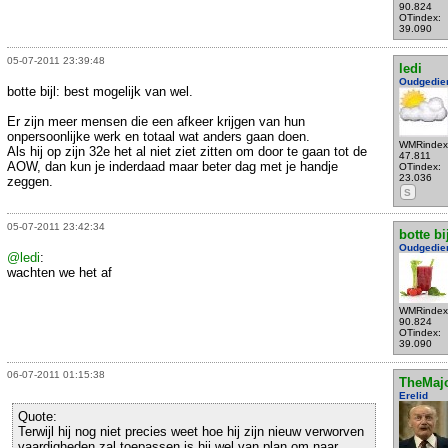
90.824
OTindex:
39.090
05-07-2011 23:39:48
ledi
Oudgedie
botte bijl: best mogelijk van wel.
Er zijn meer mensen die een afkeer krijgen van hun
onpersoonlijke werk en totaal wat anders gaan doen.
WMRindex
Als hij op zijn 32e het al niet ziet zitten om door te gaan tot de
47.811
AOW, dan kun je inderdaad maar beter dag met je handje
OTindex:
23.036
zeggen.
S
05-07-2011 23:42:34
botte bi
Oudgedie
@ledi
:
wachten we het af
WMRindex
90.824
OTindex:
39.090
06-07-2011 01:15:38
TheMaj
Erelid
Quote:
Terwijl hij nog niet precies weet hoe hij zijn nieuw verworven
vaardigheden zal toepassen is hij wel van plan om naar