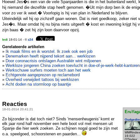
Hoewel Jes�s een van de vele Spanjaarden is die in het buitenland werkt, 
hij niemand die dezelfde stap heeft genomen. �Uit mijn dorp ben ik de enig
voor zo ver ik weet.� Voorlopig is hij van plan in Nederland te blijven.
Uiteindelijk wil hij op zichzelf gaan wonen. Dat is niet goedkoop, zeker niet 
Jes�s. Maar omdat hij nu bijna niets uitgeeft � kost en inwoning krijgt hij 
zijn baas � zet hij zijn loon daarvoor opzij.
ledi
18-01-14 - ©
z24
Gerelateerde artikelen
»
Ik maak films en ik worstel. Ik zoek ook een job
»
Denemarken heeft nijpend tekort aan... werklozen
»
Door coronacrisis ontslagen Australiër wint miljoenen
»
Werkloze jongeren China zoeken toevlucht in doe-of-je-werk-hebt-kantoren
»
Werkschuwe surfers moeten toch aan het werk
»
Echtgenote aangeprezen op reclamebord
»
Overheid verwijdert tattoos bij werklozen
»
Acht doden na stormloop op baantje
Reacties
18-01-2014 20:41:21
EruYag
Zo bijzonder is dat toch niet? Sinds 'mensenheugenis' komt er
Oudgedie
elk jaar rond half november een hele boot vol met mensen uit
Spanje die hier werk zoeken. Ze schijnen nogal goed te zijn met
WMRindex
o.a. speelgoed, schoorstenen en paarden...
19.022
OTindex: