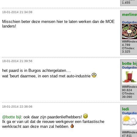
1.455
18-01-2014 21:34:08
merlins
Misschien beter deze mensen hier te laten werken dan de MOE
Oudgedie
landers!
WMRindex
4.789
OTindex:
3.325
18-01-2014 21:39:56
botte bi
Oudgedie
het paard is in Burgos achtergelaten....
wat 'beurt daarmee, in een stad met auto-industrie
WMRindex
90.824
OTindex:
39.090
18-01-2014 22:38:06
ledi
Oudgedie
@botte bijl
: ook daar zijn paardenliefhebbers!
Ik ga er van uit dat de nieuwe werkgever een fantastische
werkkracht aan deze man zal hebben.
WMRindex
47.811