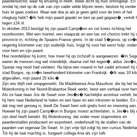
paardensector, waar hij ervaring in heeft, bleek dicht bij huis onmogelijk. En
omdat hij niet op de zak van zijn vader wilde blijven teren, besloot hij verder
huis te gaan zoeken. Maar wat doe je als je geen geld voor de trein of het
vliegtuig hebt? �Ik heb mijn paard gepakt en ben op pad gegaan�, vertelt h
tegen z24.nl.
In oktober 2013 bestijgt hij zijn paard Camp�on en zet koers richting het
noordoosten. Met een mantel, een slaapzak en een tas vol chorizo trekt hij 
provincie in, richting de Spaans-Franse grens. In de stad S�govia, op zo�
negentig kilometer van zijn ouderlijk huis, krijgt hij voor het eerst hulp: onde
voor hem en zijn paard.
Hoe noordelijker hij komt, hoe meer hij op zichzelf is aangewezen. �In Seg
waren de mensen nog wel vriendelijk, daarna viel het tegen�, aldus Jes�s,
Spanje nog nooit had verlaten. Na bijna een maand in het zadel arriveert hij 
stad Burgos, op zo�n tweehonderd kilometer van Frankrijk. �Ik was 10 kil
afgevallen, mijn paard 25 kilo.�
Zijn reis blijft niet onopgemerkt. De Madrileense Ana Masoliver, die bij het be
Molenkoning in het Noord-Brabantse Reek werkt, leest een verhaal over he
Als ze haar baas Jos de Swart over Jes�s� hachelijke avontuur vertelt, be
hij hem naar Nederland te halen en een baan en een inkomen te bieden. En 
dat nog niet genoeg is, biedt De Swart hem ook gratis kost en inwoning aan.
Hoewel hij zijn paard Camp�on in Burgos moest achterlaten, is Jes�s blij 
zijn doel heeft bereikt. Bij Molenkoning, dat onder meer stapmolens en
paardenstallen produceert en exporteert, onderhoudt hij de stallen van de
paarden van eigenaar De Swart. In zijn vrije tijd volgt hij een cursus Nederla
Tot hij de taal machtig is, fungeert collega Ana als zijn tolk.