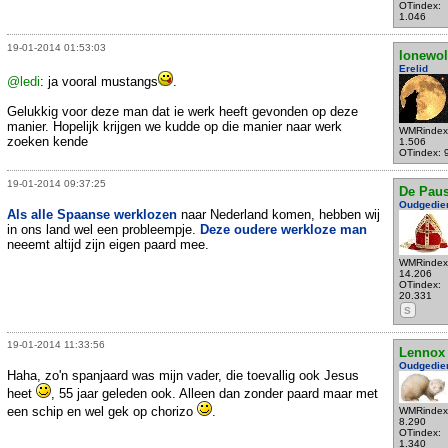
OTindex:
1.046
19-01-2014 01:53:03
lonewol
Erelid
@ledi
: ja vooral mustangs
.
Gelukkig voor deze man dat ie werk heeft gevonden op deze
manier. Hopelijk krijgen we kudde op die manier naar werk
WMRindex
zoeken kende
1.506
OTindex: 
19-01-2014 09:37:25
De Pau
Oudgedie
Als alle Spaanse werklozen
naar Nederland komen, hebben wij
in ons land wel een probleempje.
Deze oudere werkloze man
neeemt altijd zijn eigen paard mee.
WMRindex
14.206
OTindex:
20.331
S
19-01-2014 11:33:56
Lennox
Oudgedie
Haha, zo'n spanjaard was mijn vader, die toevallig ook Jesus
heet
, 55 jaar geleden ook. Alleen dan zonder paard maar met
een schip en wel gek op chorizo
.
WMRindex
8.290
OTindex:
1.340