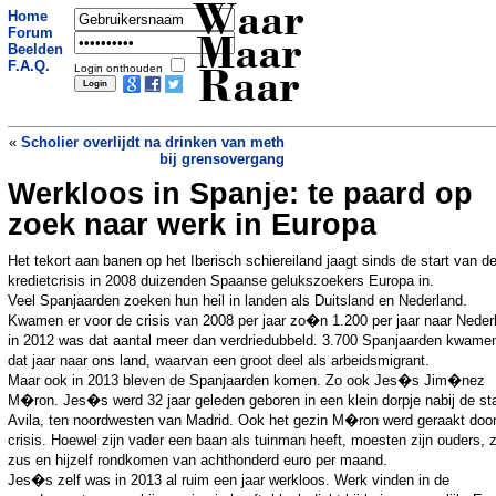
Waar
Home
Forum
Maar
Beelden
F.A.Q.
Login onthouden
Raar
«
Scholier overlijdt na drinken van meth
bij grensovergang
Werkloos in Spanje: te paard op
Supermarkt vreest voor bierbaby
»
zoek naar werk in Europa
Het tekort aan banen op het Iberisch schiereiland jaagt sinds de start van d
kredietcrisis in 2008 duizenden Spaanse gelukszoekers Europa in.
Veel Spanjaarden zoeken hun heil in landen als Duitsland en Nederland.
Kwamen er voor de crisis van 2008 per jaar zo�n 1.200 per jaar naar Neder
in 2012 was dat aantal meer dan verdriedubbeld. 3.700 Spanjaarden kwamen
dat jaar naar ons land, waarvan een groot deel als arbeidsmigrant.
Maar ook in 2013 bleven de Spanjaarden komen. Zo ook Jes�s Jim�nez
M�ron. Jes�s werd 32 jaar geleden geboren in een klein dorpje nabij de st
Avila, ten noordwesten van Madrid. Ook het gezin M�ron werd geraakt doo
crisis. Hoewel zijn vader een baan als tuinman heeft, moesten zijn ouders, z
zus en hijzelf rondkomen van achthonderd euro per maand.
Jes�s zelf was in 2013 al ruim een jaar werkloos. Werk vinden in de