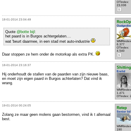
OTindex:
23.036
S
18-01-2014 23:04:49
RockOp
Oudgedie
Quote
@botte bijl
:
het paard is in Burgos achtergelaten....
wat 'beurt daarmee, in een stad met auto-industrie
WMRindex
6.377
OTindex:
4.540
Daar stoppen ze hem onder de motorkap als extra PK.
S
18-01-2014 23:16:37
Shittin
Erelid
Hij onderhoudt de stallen van de paarden van zijn nieuwe baas,
en moet zijn eigen paard in Burgos achterlaten? Dat vind ik
wrang.
WMRindex
1.471
OTindex: 
19-01-2014 00:24:05
Retep
Senior lid
Zolang ze maar geen molens gaan bestormen, vind ik t allemaal
best.
WMRindex
190