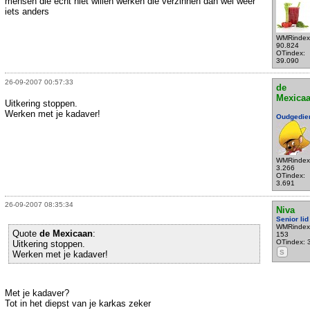
mensen die echt niet willen werken die verzinnen dan wel weer
iets anders
WMRindex
90.824
OTindex:
39.090
26-09-2007 00:57:33
de
Mexica
Uitkering stoppen.
Werken met je kadaver!
Oudgedie
WMRindex
3.266
OTindex:
3.691
26-09-2007 08:35:34
Niva
Senior lid
WMRindex
Quote
de Mexicaan
:
153
OTindex: 
Uitkering stoppen.
S
Werken met je kadaver!
Met je kadaver?
Tot in het diepst van je karkas zeker