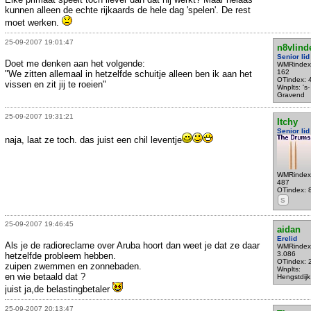
kunnen alleen de echte rijkaards de hele dag 'spelen'. De rest
moet werken.
25-09-2007 19:01:47
n8vlind
Senior lid
Doet me denken aan het volgende:
WMRindex
162
"We zitten allemaal in hetzelfde schuitje alleen ben ik aan het
OTindex: 
vissen en zit jij te roeien"
Wnplts: 's-
Gravend
25-09-2007 19:31:21
Itchy
Senior lid
naja, laat ze toch. das juist een chil leventje
WMRindex
487
OTindex: 
S
25-09-2007 19:46:45
aidan
Erelid
Als je de radioreclame over Aruba hoort dan weet je dat ze daar
WMRindex
3.086
hetzelfde probleem hebben.
OTindex: 
zuipen zwemmen en zonnebaden.
Wnplts:
en wie betaald dat ?
Hengstdijk
juist ja,de belastingbetaler
25-09-2007 20:13:47