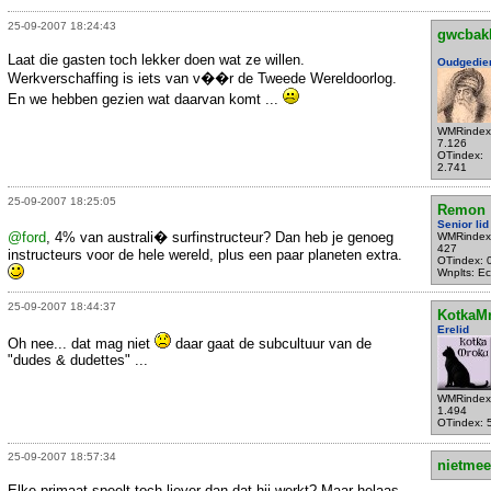
25-09-2007 18:24:43
gwcbak
Laat die gasten toch lekker doen wat ze willen.
Oudgedie
Werkverschaffing is iets van v��r de Tweede Wereldoorlog.
En we hebben gezien wat daarvan komt ...
WMRindex
7.126
OTindex:
2.741
25-09-2007 18:25:05
Remon
Senior lid
@ford
, 4% van australi� surfinstructeur? Dan heb je genoeg
WMRindex
427
instructeurs voor de hele wereld, plus een paar planeten extra.
OTindex: 
Wnplts: Ec
25-09-2007 18:44:37
KotkaM
Erelid
Oh nee... dat mag niet
daar gaat de subcultuur van de
"dudes & dudettes" ...
WMRindex
1.494
OTindex: 
25-09-2007 18:57:34
nietmee
Elke primaat speelt toch liever dan dat hij werkt? Maar helaas