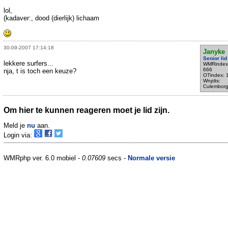
lol,
(kadaver:, dood (dierlijk) lichaam
30-09-2007 17:14:18
Janyke
Senior lid
lekkere surfers...
WMRindex
666
nja, t is toch een keuze?
OTindex: 
Wnplts:
Culembor
Om hier te kunnen reageren moet je lid zijn.
Meld je
nu
aan.
Login via:
WMRphp ver. 6.0 mobiel -
0.07609
secs -
Normale versie