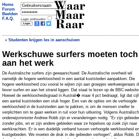
Waar
Home
Forum
Maar
Beelden
F.A.Q.
Login onthouden
Raar
«
Studenten krijgen les in aanschuiven
Werkschuwe surfers moeten toch
Noorden krijgt ambulances voor dikke
mensen
»
aan het werk
De Australische surfers zijn gewaarschuwd. De Australische overheid wil
namelijk de hogere werkloosheid in een aantal kuststeden aanpakken. Die
hogere werkloosheid zou vooral te wijten zijn aan groepjes werkweigeraars d
liever surfen en aan het strand liggen. Dat staat te lezen op de BBC-website
Hoewel de werkloosheidsgraad in Australi� maar 4 pct bedraagt, ligt dat cijf
een aantal kuststeden een stuk hoger. Een van de opties om de verhoogde
werkloosheid in de kuststeden aan te pakken, is om de mensen sneller te
verplichten om te gaan werken in ruil voor hun uitkering. Volgens Australisch
onderwijsminister Andrew Robb zijn er veranderingen nodig. "Er zijn gebiede
zonder jobs, en er zijn andere gebieden waar ze hopeloos op zoek zijn naar
werkkrachten. Er is een duidelijk verband tussen verhoogde werkloosheid e
kustgebieden. We moeten de druk in die gebieden verhogen", aldus Robb. 