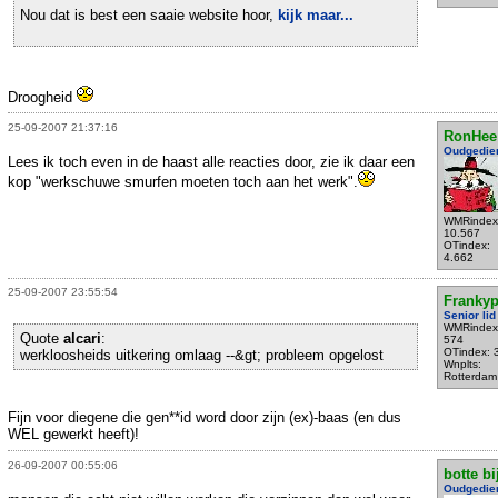
Nou dat is best een saaie website hoor,
kijk maar...
Droogheid
25-09-2007 21:37:16
RonHee
Oudgedie
Lees ik toch even in de haast alle reacties door, zie ik daar een
kop "werkschuwe smurfen moeten toch aan het werk".
WMRindex
10.567
OTindex:
4.662
25-09-2007 23:55:54
Franky
Senior lid
WMRindex
Quote
alcari
:
574
OTindex: 
werkloosheids uitkering omlaag --&gt; probleem opgelost
Wnplts:
Rotterdam
Fijn voor diegene die gen**id word door zijn (ex)-baas (en dus
WEL gewerkt heeft)!
26-09-2007 00:55:06
botte bi
Oudgedie