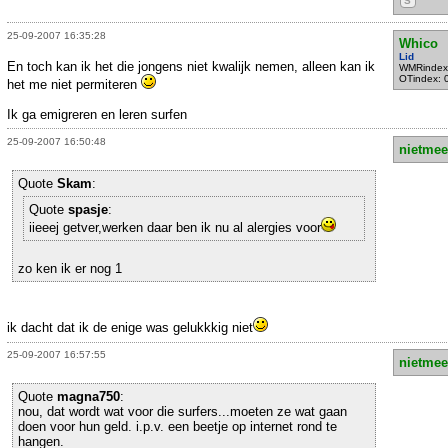
S
25-09-2007 16:35:28
Whico
Lid
En toch kan ik het die jongens niet kwalijk nemen, alleen kan ik
WMRindex
OTindex: 
het me niet permiteren
Ik ga emigreren en leren surfen
25-09-2007 16:50:48
nietmee
Quote
Skam
:
Quote
spasje
:
iieeej getver,werken daar ben ik nu al alergies voor
zo ken ik er nog 1
ik dacht dat ik de enige was gelukkkig niet
25-09-2007 16:57:55
nietmee
Quote
magna750
:
nou, dat wordt wat voor die surfers...moeten ze wat gaan
doen voor hun geld. i.p.v. een beetje op internet rond te
hangen.