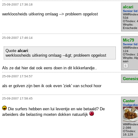
25-09-2007 17:36:18
alcari
Senior lid
werkloosheids uitkering omlaag --> probleem opgelost
WMRindex
534
OTindex: 
Wnplts:
Enschede
25-09-2007 17:46:14
Mic79
Senior lid
WMRindex
Quote
alcari
:
124
OTindex: 
werkloosheids uitkering omlaag --&gt; probleem opgelost
Wnplts: Al
aan
S
Als ze dat hier dat ook eens doen in dit kikkerlandje..
25-09-2007 17:54:57
Genesi
als er golven zijn ben ik ook even 'ziek' van school hoor
25-09-2007 17:58:45
Caster
Oudgedie
Die surfers hebben een lui leventje en wie betaald? De
arbeiders die belasting moeten dokken natuurlijk
WMRindex
2.086
OTindex:
16.129