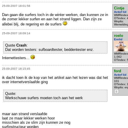
25-09-2007 18:01:56
Cintje
Actief lid
Dan gaan die surfers toch in de winter werken, dan kunnen ze in
WMRindex
OTindex: 
de zomer lekker surfen en aan het strand liggen. Dan zijn ze
Wnplts:
allebei blij, de regering en de surfers
Wemeldin
25-09-2007 18:09:14
roelo
Erelid
Quote
Crash
:
Dat worden testers: sufboardtester, beddentester enz.
WMRindex
1.062
Internettesters...
OTindex: 
25-09-2007 18:15:45
ford
Actief lid
ik dacht toen ik de kop van het artikel aan het lezen was dat het
WMRindex
101
over internetverslaafde ging
OTindex: 
Wnplts: e
S
Quote:
Werkschuwe surfers moeten toch aan het werk
maar aan strand verslaafde
laat ze maar lekker werken hoor
misschien als ze slim zijn kunnen ze nog
surfinstructeur worden