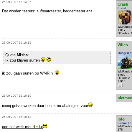
25-09-2007 16:14:37
Crash
Erelid
Dat worden testers: sufboardtester, beddentester enz.
WMRindex
1.817
OTindex: 
25-09-2007 16:16:15
Wilco
Oudgedie
Quote
Misha
:
Ik zou blijven surfen
WMRindex
ik zou gaan surfen op WMR.nl
5.099
OTindex:
7.913
S
25-09-2007 16:16:19
nietmee
iieeej getver,werken daar ben ik nu al alergies voor
25-09-2007 16:18:13
lolo
Senior lid
aan het werk met die lui
WMRindex
178