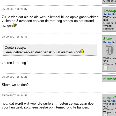
OTindex: 
25-09-2007 16:23:37
Atoomp
Senior lid
Zul je zien dat als ze als werk allemaal bij de appie gaan vakken
WMRindex
328
vullen op 3 avonden en voor de rest nog steeds op het strand
OTindex: 
hangen
Wnplts:
Nijmegen
25-09-2007 16:31:43
Skam
Senior lid
Quote
spasje
:
iieeej getver,werken daar ben ik nu al alergies voor
WMRindex
553
zo ken ik er nog 1
OTindex: 
S
25-09-2007 16:33:21
nietmee
Skam welke dan?
25-09-2007 16:34:51
magna7
Senior lid
nou, dat wordt wat voor die surfers...moeten ze wat gaan doen
WMRindex
698
voor hun geld. i.p.v. een beetje op internet rond te hangen.
OTindex: 
Wnplts: th