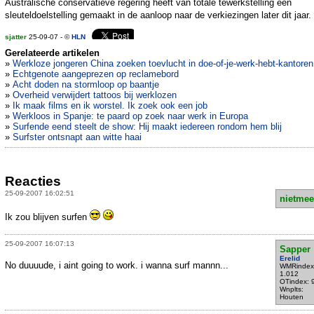
Australische conservatieve regering heeft van totale tewerkstelling een
sleuteldoelstelling gemaakt in de aanloop naar de verkiezingen later dit jaar.
sjatter
25-09-07 - ©
HLN
Gerelateerde artikelen
»
Werkloze jongeren China zoeken toevlucht in doe-of-je-werk-hebt-kantoren
»
Echtgenote aangeprezen op reclamebord
»
Acht doden na stormloop op baantje
»
Overheid verwijdert tattoos bij werklozen
»
Ik maak films en ik worstel. Ik zoek ook een job
»
Werkloos in Spanje: te paard op zoek naar werk in Europa
»
Surfende eend steelt de show: Hij maakt iedereen rondom hem blij
»
Surfster ontsnapt aan witte haai
Reacties
25-09-2007 16:02:51
nietmee
Ik zou blijven surfen
25-09-2007 16:07:13
Sapper
Erelid
No duuuude, i aint going to work. i wanna surf mannn...
WMRindex
1.012
OTindex: 
Wnplts:
Houten