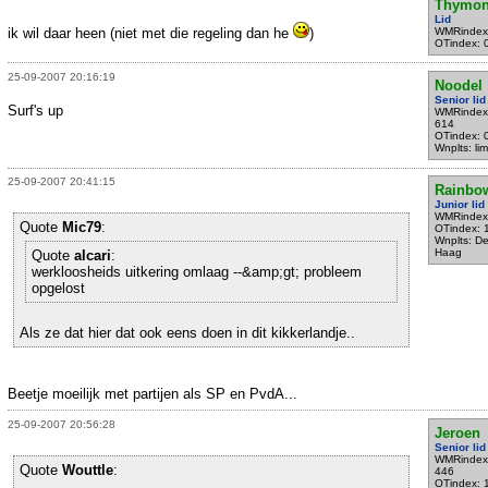
Thymo
Lid
ik wil daar heen (niet met die regeling dan he
)
WMRindex
OTindex: 
25-09-2007 20:16:19
Noodel
Senior lid
Surf's up
WMRindex
614
OTindex: 
Wnplts: li
25-09-2007 20:41:15
Rainbo
Junior lid
WMRindex
Quote
Mic79
:
OTindex: 
Wnplts: D
Haag
Quote
alcari
:
werkloosheids uitkering omlaag --&amp;gt; probleem
opgelost
Als ze dat hier dat ook eens doen in dit kikkerlandje..
Beetje moeilijk met partijen als SP en PvdA...
25-09-2007 20:56:28
Jeroen
Senior lid
WMRindex
Quote
Wouttle
:
446
OTindex: 