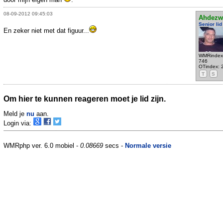
08-09-2012 09:45:03
Ahdezw
Senior lid
En zeker niet met dat figuur...
WMRindex
746
OTindex: 
T
S
Om hier te kunnen reageren moet je lid zijn.
Meld je
nu
aan.
Login via:
WMRphp ver. 6.0 mobiel -
0.08669
secs -
Normale versie