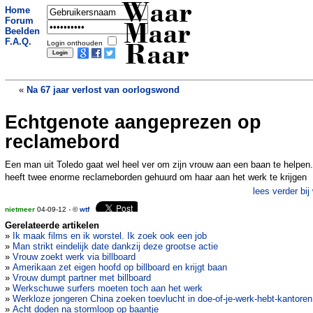
Waar
Home
Forum
Maar
Beelden
F.A.Q.
Login onthouden
Raar
«
Na 67 jaar verlost van oorlogswond
Echtgenote aangeprezen op
Wereldrecord roodharigen op een plek
verbroken
»
reclamebord
Een man uit Toledo gaat wel heel ver om zijn vrouw aan een baan te helpen.
heeft twee enorme reclameborden gehuurd om haar aan het werk te krijgen
lees verder bij
nietmeer
04-09-12 - ©
wtf
Gerelateerde artikelen
»
Ik maak films en ik worstel. Ik zoek ook een job
»
Man strikt eindelijk date dankzij deze grootse actie
»
Vrouw zoekt werk via billboard
»
Amerikaan zet eigen hoofd op billboard en krijgt baan
»
Vrouw dumpt partner met billboard
»
Werkschuwe surfers moeten toch aan het werk
»
Werkloze jongeren China zoeken toevlucht in doe-of-je-werk-hebt-kantoren
»
Acht doden na stormloop op baantje