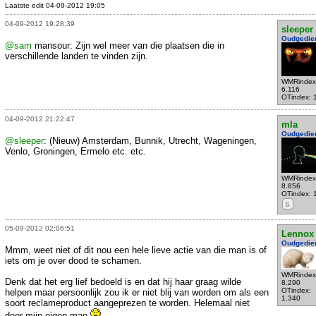
Laatste edit 04-09-2012 19:05
04-09-2012 19:28:39
sleeper
Oudgedie
@sam
mansour: Zijn wel meer van die plaatsen die in
verschillende landen te vinden zijn.
WMRindex
6.116
OTindex: 
04-09-2012 21:22:47
mla
Oudgedie
@sleeper
: (Nieuw) Amsterdam, Bunnik, Utrecht, Wageningen,
Venlo, Groningen, Ermelo etc. etc.
WMRindex
8.856
OTindex: 
S
05-09-2012 02:06:51
Lennox
Oudgedie
Mmm, weet niet of dit nou een hele lieve actie van die man is of
iets om je over dood te schamen.
WMRindex
Denk dat het erg lief bedoeld is en dat hij haar graag wilde
8.290
OTindex:
helpen maar persoonlijk zou ik er niet blij van worden om als een
1.340
soort reclameproduct aangeprezen te worden. Helemaal niet
door mijn eigen man
.