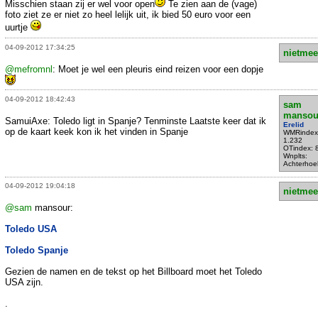
Misschien staan zij er wel voor open
Te zien aan de (vage)
foto ziet ze er niet zo heel lelijk uit, ik bied 50 euro voor een
uurtje
04-09-2012 17:34:25
nietmee
@mefromnl
: Moet je wel een pleuris eind reizen voor een dopje
04-09-2012 18:42:43
sam
mansou
SamuiAxe: Toledo ligt in Spanje? Tenminste Laatste keer dat ik
Erelid
op de kaart keek kon ik het vinden in Spanje
WMRindex
1.232
OTindex: 
Wnplts:
Achterhoe
04-09-2012 19:04:18
nietmee
@sam
mansour:
Toledo USA
Toledo Spanje
Gezien de namen en de tekst op het Billboard moet het Toledo
USA zijn.
.