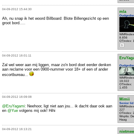
04-09-2012 15:44:30
mla
Oudgedie
Ah, nu snap ik het woord Billboard: Blote Billengezicht op een
groot bord.....
WMRindex
8.856
OTindex: 
S
04-09-2012 16:01:11
EruYag
Zal wel weer aan mij liggen, maar zo'n bord doet eerder denken
Oudgedie
aan reclame voor een 0900-nummer voor 18+ of een of ander
escortbureau...
WMRindex
19.022
OTindex:
1.455
04-09-2012 16:09:08
Mimii
Senior lid
@EruYagami
: Neehoor, ligt niet aan jou... ik dacht daar ook aan
WMRindex
227
en
@Yue
volgens mij ook! Hihi
OTindex: 
Wnplts: D
Haag
04-09-2012 16:13:21
nietmee