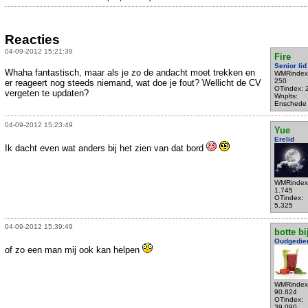
Reacties
04-09-2012 15:21:39
Fire
Senior lid
Whaha fantastisch, maar als je zo de andacht moet trekken en
WMRindex
250
er reageert nog steeds niemand, wat doe je fout? Wellicht de CV
OTindex: 
vergeten te updaten?
Wnplts:
Enschede
04-09-2012 15:23:49
Yue
Erelid
Ik dacht even wat anders bij het zien van dat bord
WMRindex
1.745
OTindex:
5.325
04-09-2012 15:39:49
botte bi
Oudgedie
of zo een man mij ook kan helpen
WMRindex
90.824
OTindex:
39.090