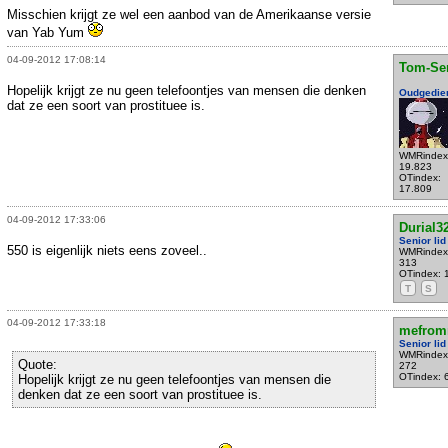
Misschien krijgt ze wel een aanbod van de Amerikaanse versie
van Yab Yum
04-09-2012 17:08:14
Tom-Se
Hopelijk krijgt ze nu geen telefoontjes van mensen die denken
Oudgedie
dat ze een soort van prostituee is.
WMRindex
19.823
OTindex:
17.809
04-09-2012 17:33:06
Durial3
Senior lid
550 is eigenlijk niets eens zoveel..
WMRindex
313
OTindex: 
T
S
04-09-2012 17:33:18
mefrom
Senior lid
WMRindex
Quote:
272
OTindex: 
Hopelijk krijgt ze nu geen telefoontjes van mensen die
denken dat ze een soort van prostituee is.