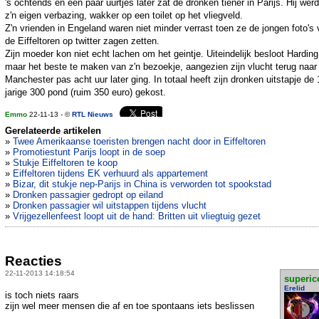
's ochtends en een paar uurtjes later zat de dronken tiener in Parijs. Hij werd
z'n eigen verbazing, wakker op een toilet op het vliegveld.
Z'n vrienden in Engeland waren niet minder verrast toen ze de jongen foto's
de Eiffeltoren op twitter zagen zetten.
Zijn moeder kon niet echt lachen om het geintje. Uiteindelijk besloot Harding
maar het beste te maken van z'n bezoekje, aangezien zijn vlucht terug naar
Manchester pas acht uur later ging. In totaal heeft zijn dronken uitstapje de 
jarige 300 pond (ruim 350 euro) gekost.
Emmo
22-11-13 - ©
RTL Nieuws
Gerelateerde artikelen
»
Twee Amerikaanse toeristen brengen nacht door in Eiffeltoren
»
Promotiestunt Parijs loopt in de soep
»
Stukje Eiffeltoren te koop
»
Eiffeltoren tijdens EK verhuurd als appartement
»
Bizar, dit stukje nep-Parijs in China is verworden tot spookstad
»
Dronken passagier gedropt op eiland
»
Dronken passagier wil uitstappen tijdens vlucht
»
Vrijgezellenfeest loopt uit de hand: Britten uit vliegtuig gezet
Reacties
22-11-2013 14:18:54
superic
Erelid
is toch niets raars
zijn wel meer mensen die af en toe spontaans iets beslissen