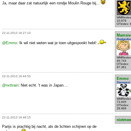
Ja, maar daar zat natuurlijk een rondje Moulin Rouge bij...
WMRindex
10.879
OTindex: 
22-11-2013 16:27:10
Mamsie
Oudgedie
@Emmo
: Ik wil niet weten wat je toen uitgespookt hebt!
WMRindex
46.743
OTindex:
97.361
22-11-2013 16:44:53
Emmo
Stamgast
@nxttrain
: Niet echt. 't was in Japan....
WMRindex
73.605
OTindex:
28.969
22-11-2013 16:48:15
nietmee
Parijs is prachtig bij nacht, als de lichten schijnen op de