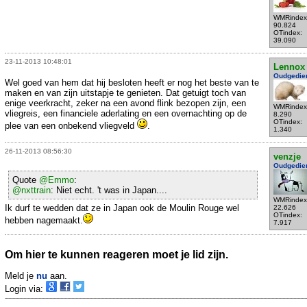
WMRindex
90.824
OTindex:
39.090
23-11-2013 10:48:01
Lennox
Oudgedie
Wel goed van hem dat hij besloten heeft er nog het beste van te
maken en van zijn uitstapje te genieten. Dat getuigt toch van
enige veerkracht, zeker na een avond flink bezopen zijn, een
WMRindex
vliegreis, een financiele aderlating en een overnachting op de
8.290
OTindex:
plee van een onbekend vliegveld
.
1.340
26-11-2013 08:56:30
venzje
Oudgedie
Quote
@Emmo
:
@nxttrain
: Niet echt. 't was in Japan....
WMRindex
Ik durf te wedden dat ze in Japan ook de Moulin Rouge wel
22.626
OTindex:
hebben nagemaakt.
7.917
Om hier te kunnen reageren moet je lid zijn.
Meld je
nu
aan.
Login via: