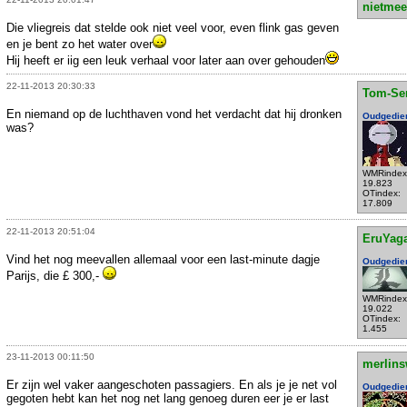
nietmee
Die vliegreis dat stelde ook niet veel voor, even flink gas geven
en je bent zo het water over
Hij heeft er iig een leuk verhaal voor later aan over gehouden
22-11-2013 20:30:33
Tom-Se
En niemand op de luchthaven vond het verdacht dat hij dronken
Oudgedie
was?
WMRindex
19.823
OTindex:
17.809
22-11-2013 20:51:04
EruYag
Vind het nog meevallen allemaal voor een last-minute dagje
Oudgedie
Parijs, die £ 300,-
WMRindex
19.022
OTindex:
1.455
23-11-2013 00:11:50
merlins
Er zijn wel vaker aangeschoten passagiers. En als je je net vol
Oudgedie
gegoten hebt kan het nog net lang genoeg duren eer je er last