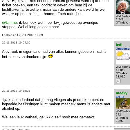
Alev: Hij is vast niet heel erg dronken geweest want hij kon een
ticket boeken, een taxi opdracht geven om hem bij de
luchthaven af te zetten, maar aan de andere kant werd hij wel
wakker op een toilet...... hmmm. Toch raar dus.
WMRindex
8.542
@Emmo
: ik ben ook wel meer kwijt geweest op avondjes
OTindex: 
stappen. Wel al lang geleden hoor.
Laatste edit 22-11-2013 18:39
22-11-2013 19:04:06
ledi
Oudgedie
Alev: ook in eigen land had van alles kunnen gebeuren - dat is
het risico van dronken nijn.
WMRindex
47.811
OTindex:
23.036
S
22-11-2013 19:35:31
meeky
Erelid
Tja knap inderdaad dat je mag vliegen als je dronken bent en
bepaalde beslissingen kunt maken maar elk mens is anders met
alcohol op.
WMRindex
242
Wel een leuk verhaal, gelukkig zelf nooit mee gemaakt.
OTindex:
2.292
22-11-2013 20:01:47