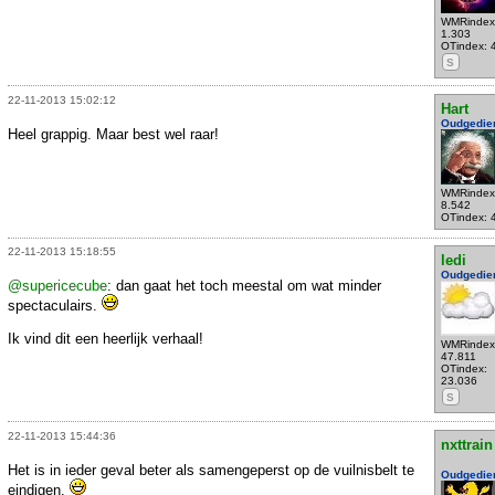
WMRindex
1.303
OTindex: 
S
22-11-2013 15:02:12
Hart
Oudgedie
Heel grappig. Maar best wel raar!
WMRindex
8.542
OTindex: 
22-11-2013 15:18:55
ledi
Oudgedie
@supericecube
: dan gaat het toch meestal om wat minder
spectaculairs.
Ik vind dit een heerlijk verhaal!
WMRindex
47.811
OTindex:
23.036
S
22-11-2013 15:44:36
nxttrain
Het is in ieder geval beter als samengeperst op de vuilnisbelt te
Oudgedie
eindigen.