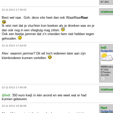
97.361
22-11-2013 17:39:02
nietmee
Best wel raar.. Goh, deze site heet dan ook WaarMaar
Raar
.
Ik wist niet dat je vluchten kon boeken als je dronken was en je
dan ook nog in een vliegtuig mag zitten.
Ook een beetje jammer dat z'n vrienden hem niet hebben tegen
gehouden.
22-11-2013 17:44:05
ledi
Oudgedie
Alev: waarom jammer? Dit wil toch iedereen later aan zijn
kleinkinderen kunnen vertellen.
WMRindex
47.811
OTindex:
23.036
S
22-11-2013 17:46:09
nietmee
@ledi
: 350 euro kwijt in één avond en wie weet wat er had
kunnen gebeuren.
22-11-2013 18:38:08
Hart
Oudgedie