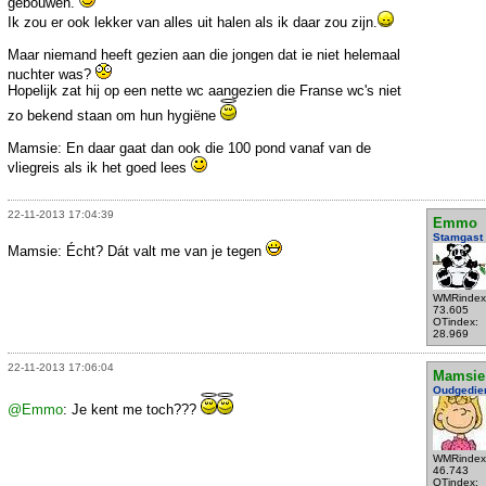
gebouwen.
Ik zou er ook lekker van alles uit halen als ik daar zou zijn.
Maar niemand heeft gezien aan die jongen dat ie niet helemaal
nuchter was?
Hopelijk zat hij op een nette wc aangezien die Franse wc's niet
zo bekend staan om hun hygiëne
Mamsie: En daar gaat dan ook die 100 pond vanaf van de
vliegreis als ik het goed lees
22-11-2013 17:04:39
Emmo
Stamgast
Mamsie: Écht? Dát valt me van je tegen
WMRindex
73.605
OTindex:
28.969
22-11-2013 17:06:04
Mamsie
Oudgedie
@Emmo
: Je kent me toch???
WMRindex
46.743
OTindex: