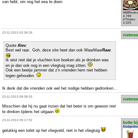
van hebt, om nog het eea te doen.
WMRindex
4.789
OTindex:
3.325
23-11-2013 02:36:29
nietmee
Quote
Alev
:
Best wel raar.. Goh, deze site heet dan ook WaarMaar
Raar
.
Ik wist niet dat je vluchten kon boeken als je dronken was
en je dan ook nog in een vliegtuig mag zitten.
Ook een beetje jammer dat z'n vrienden hem niet hebben
tegen gehouden.
Ik denk dat die vrienden ook wel het nodige hebben gedronken...
23-11-2013 08:38:53
nietmee
Misschien dat hij nu gaat inzien dat het beter is om gewoon niet
te drinken tijdens het uitgaan
.
23-11-2013 09:17:52
botte bi
Oudgedie
gelukkig een toilet op het vliegveld, niet in het vliegtuig