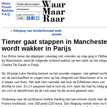
Waar
Home
Forum
Maar
Beelden
F.A.Q.
Login onthouden
Raar
«
Sekspop van kinderformaat wekt
woede
Tiener gaat stappen in Mancheste
Man steekt vriend in brand om bier
»
wordt wakker in Parijs
Een Britse tiener die afgelopen zaterdag met vrienden op stap ging in Oldh
bij Manchester, werd de volgende ochtend wakker op een toilet op het vliegv
Charles De Gaulle in Parijs.
De 19-jarige Luke Harding besloot na het avondje stappen, niet geheel nucht
om de taxichauffeur te vragen hem op het vliegveld van Manchester af te ze
in plaats van thuis. Het leek hem namelijk wel leuk de Eiffeltoren eens van
dichtbij te zien. En z'n paspoort had-ie toch bij zich, want die had hij nodig 
om zich te identificeren bij de club waar hij die avond geweest was.
Onderweg naar de luchthaven boekte Harding een last-minute vlucht naar d
Franse hoofdstad, voor 100 pond (120 euro). Dat vliegtuig vertrok even na 6