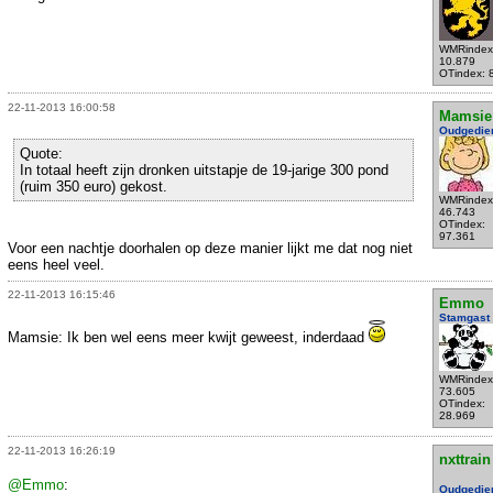
WMRindex
10.879
OTindex: 
22-11-2013 16:00:58
Mamsie
Oudgedie
Quote:
In totaal heeft zijn dronken uitstapje de 19-jarige 300 pond
(ruim 350 euro) gekost.
WMRindex
46.743
OTindex:
97.361
Voor een nachtje doorhalen op deze manier lijkt me dat nog niet
eens heel veel.
22-11-2013 16:15:46
Emmo
Stamgast
Mamsie: Ik ben wel eens meer kwijt geweest, inderdaad
WMRindex
73.605
OTindex:
28.969
22-11-2013 16:26:19
nxttrain
@Emmo
:
Oudgedie