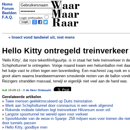
Waar
Home
Forum
Maar
Beelden
F.A.Q.
Login onthouden
Raar
«
Insect vond tandwiel uit, niet mens
Hello Kitty ontregeld treinverkeer
Terminale weldoenster
»
'Hello Kitty', dat roze tekenfilmfiguurtje, is in staat het hele treinverkeer in de
Schipholtunnel te ontregelen. Vorige maand kwam een heliumballon met daa
het katje vast te zitten tegen een bovenleiding. Een machinist zag rook en 
groot alarm waarna brandweermannen smeulende resten van de ballon vond
Reizigers strandden massaal, terwijl er eigenlijk niet veel aan de hand was.
ledi
16-09-13 - ©
de Heer Ontwaakt
Gerelateerde artikelen
»
Twee mensen geëlektrocuteerd op Duits treinstation
»
Werk aan Schipholtunnel door coronavirus in een week afgerond
»
Rokende mobiele telefoon legt treinverkeer Hilversum even stil
»
Langste spoortunnel ter wereld open voor verkeer
»
Spoorblunder van de eeuw in Spanje: 258 miljoen euro voor treinen die nie
door tunnels passen
»
Hello Kitty, goodbye men