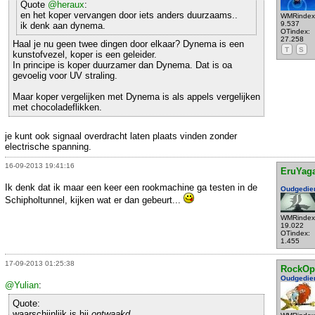
Quote
@heraux
:
en het koper vervangen door iets anders duurzaams..
WMRindex
9.537
ik denk aan dynema.
OTindex:
27.258
Haal je nu geen twee dingen door elkaar? Dynema is een
T
S
kunstofvezel, koper is een geleider.
In principe is koper duurzamer dan Dynema. Dat is oa
gevoelig voor UV straling.
Maar koper vergelijken met Dynema is als appels vergelijken
met chocoladeflikken.
je kunt ook signaal overdracht laten plaats vinden zonder
electrische spanning.
16-09-2013 19:41:16
EruYag
Ik denk dat ik maar een keer een rookmachine ga testen in de
Oudgedie
Schipholtunnel, kijken wat er dan gebeurt...
WMRindex
19.022
OTindex:
1.455
17-09-2013 01:25:38
RockOp
Oudgedie
@Yulian
:
Quote:
waarschijnlijk is hij
ontwaakd