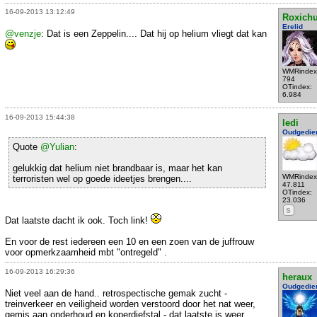
16-09-2013 13:12:49
Roxich
Erelid
@venzje
: Dat is een Zeppelin.... Dat hij op helium vliegt dat kan
WMRindex
794
OTindex:
6.984
16-09-2013 15:44:38
ledi
Oudgedie
Quote
@Yulian
:
gelukkig dat helium niet brandbaar is, maar het kan
WMRindex
terroristen wel op goede ideetjes brengen....
47.811
OTindex:
23.036
S
Dat laatste dacht ik ook. Toch link!
En voor de rest iedereen een 10 en een zoen van de juffrouw
voor opmerkzaamheid mbt "ontregeld" .
16-09-2013 16:29:36
heraux
Oudgedie
Niet veel aan de hand.. retrospectische gemak zucht -
treinverkeer en veiligheid worden verstoord door het nat weer,
gemis aan onderhoud en koperdiefstal - dat laatste is weer