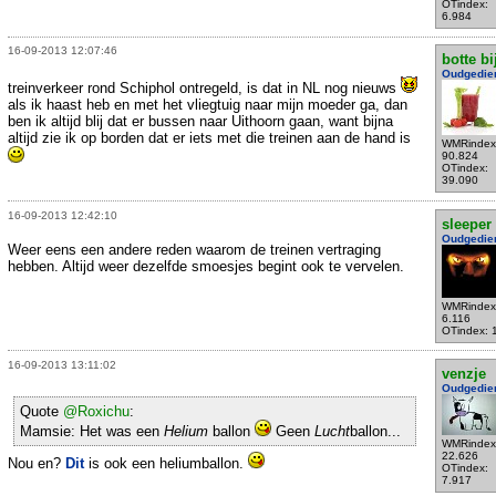
OTindex:
6.984
16-09-2013 12:07:46
botte bi
Oudgedie
treinverkeer rond Schiphol ontregeld, is dat in NL nog nieuws
als ik haast heb en met het vliegtuig naar mijn moeder ga, dan
ben ik altijd blij dat er bussen naar Uithoorn gaan, want bijna
altijd zie ik op borden dat er iets met die treinen aan de hand is
WMRindex
90.824
OTindex:
39.090
16-09-2013 12:42:10
sleeper
Oudgedie
Weer eens een andere reden waarom de treinen vertraging
hebben. Altijd weer dezelfde smoesjes begint ook te vervelen.
WMRindex
6.116
OTindex: 
16-09-2013 13:11:02
venzje
Oudgedie
Quote
@Roxichu
:
Mamsie: Het was een
Helium
ballon
Geen
Lucht
ballon...
WMRindex
22.626
Nou en?
Dit
is ook een heliumballon.
OTindex:
7.917