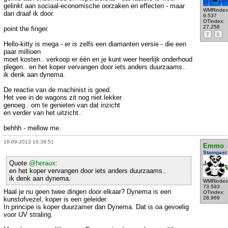
gelinkt aan sociaal-economische oorzaken en effecten - maar
WMRindex
dan draaf ik door.
9.537
OTindex:
27.258
point the finger.
T
S
Hello-kitty is mega - er is zelfs een diamanten versie - die een
paar millioen
moet kosten.. verkoop er één en je kunt weer heerlijk onderhoud
plegen.. en het koper vervangen door iets anders duurzaams..
ik denk aan dynema.
De reactie van de machinist is goed.
Het vee in de wagons zit nog niet lekker
genoeg.. om te genieten van dat inzicht
en verder van het uitzicht..
behhh - mellow me.
16-09-2013 16:38:51
Emmo
Stamgast
Quote
@heraux
:
en het koper vervangen door iets anders duurzaams..
ik denk aan dynema.
WMRindex
73.593
Haal je nu geen twee dingen door elkaar? Dynema is een
OTindex:
28.969
kunstofvezel, koper is een geleider.
In principe is koper duurzamer dan Dynema. Dat is oa gevoelig
voor UV straling.