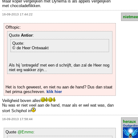
Maar koper vergelijken met Dynema is als appels vergelijken
met chocoladeflikken.
16-09-2013 17:44:22
nietmee
Offtopic:
Quote
Antior
:
Quote:
© de Heer Ontwaakt
Als hij 'ontregeld' met een d schrijft, dan zal de Heer nog
niet erg wakker zijn...
Het is toch geweest, en niet nu aan de hand? Dus dan staat
het prima geschreven.
klik hier
Veiligheid boven alles
Nu was er niet veel aan de hand, maar als er wel wat was, dan
stort Schiphol in
16-09-2013 17:58:44
heraux
Oudgedie
Quote
@Emmo
: