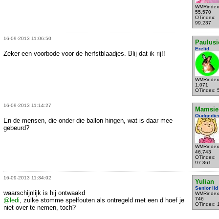
WMRindex
55.570
OTindex:
99.237
16-09-2013 11:06:50
Paulusi
Erelid
Zeker een voorbode voor de herfstblaadjes. Blij dat ik rij!!
WMRindex
1.071
OTindex: 
16-09-2013 11:14:27
Mamsie
Oudgedie
En de mensen, die onder die ballon hingen, wat is daar mee
gebeurd?
WMRindex
46.743
OTindex:
97.361
16-09-2013 11:34:02
Yulian
Senior lid
waarschijnlijk is hij ontwaakd
WMRindex
746
@ledi
, zulke stomme spelfouten als ontregeld met een d hoef je
OTindex: 
niet over te nemen, toch?