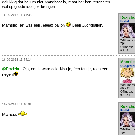
gelukkig dat helium niet brandbaar is, maar het kan terroristen
wel op goede ideetjes brengen....
16-09-2013 11:41:38
Roxich
Erelid
Mamsie: Het was een
Helium
ballon
Geen
Lucht
ballon...
WMRindex
794
OTindex:
6.984
16-09-2013 11:44:14
Mamsie
Oudgedie
@Roxichu
: Oja, dat is waar ook! Nou ja, één foutje, toch een
negen!
WMRindex
46.743
OTindex:
97.361
16-09-2013 11:46:01
Roxich
Erelid
Mamsie:
WMRindex
794