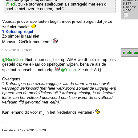
WMRindex
@ledi
, zulke stomme spelfouten als ontregeld met een d
6.377
OTindex:
hoef je niet over te nemen, toch?
4.540
S
Voordat je over spelfouten begint moet je wel zorgen dat je ze
zelf niet maakt.
't Kofschip-regel
Zo simpel is taal niet.
Mamsie: Geëlektrocuteerd!!
17-09-2013 02:26:28
nietmee
@RockOpa
: Niet alleen dat, hier op WMR wordt het niet op prijs
gesteld dat we elkaar op spelfouten wijzen, behalve als de
spelfout hilarisch is natuurlijk
@Yulian
: Zie de F.A.Q.
Overigens:
''t Kofschip is een ezelsbruggetje: als de stam van een zwak
vervoegd werkwoord (het hele werkwoord zonder de uitgang -en)
op een van de medeklinkers uit 't kofschip eindigt, is de laatste
letter van het voltooid deelwoord een t, en wordt de onvoltooid
verleden tijd gevormd met -te(n).'
Kan iemand dit voor mij in het Nederlands vertalen?
.
Laatste edit 17-09-2013 02:28