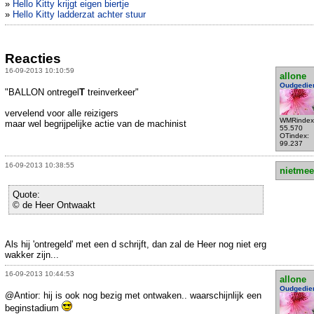
»
Hello Kitty krijgt eigen biertje
»
Hello Kitty ladderzat achter stuur
Reacties
16-09-2013 10:10:59
allone
Oudgedie
"BALLON ontregel
T
treinverkeer"
vervelend voor alle reizigers
WMRindex
maar wel begrijpelijke actie van de machinist
55.570
OTindex:
99.237
16-09-2013 10:38:55
nietmee
Quote:
© de Heer Ontwaakt
Als hij 'ontregeld' met een d schrijft, dan zal de Heer nog niet erg
wakker zijn...
16-09-2013 10:44:53
allone
Oudgedie
@Antior: hij is ook nog bezig met ontwaken.. waarschijnlijk een
beginstadium