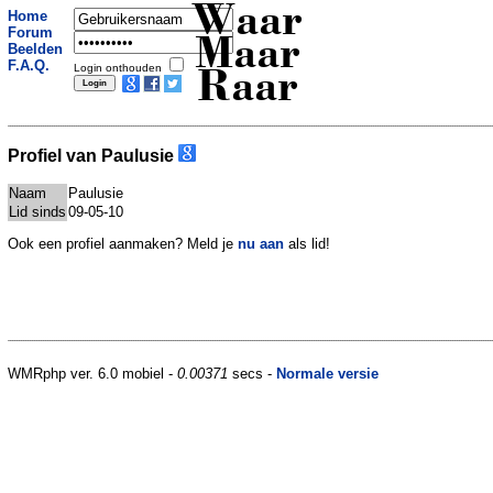
Waar
Home
Forum
Maar
Beelden
F.A.Q.
Login onthouden
Raar
Profiel van Paulusie
Naam
Paulusie
Lid sinds
09-05-10
Ook een profiel aanmaken? Meld je
nu aan
als lid!
WMRphp ver. 6.0 mobiel -
0.00371
secs -
Normale versie