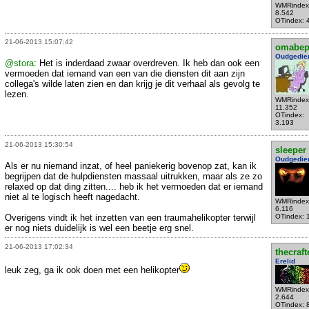
WMRindex
8.542
OTindex: 
21-06-2013 15:07:42
omabe
Oudgedie
@stora
: Het is inderdaad zwaar overdreven. Ik heb dan ook een
vermoeden dat iemand van een van die diensten dit aan zijn
collega's wilde laten zien en dan krijg je dit verhaal als gevolg te
lezen.
WMRindex
11.352
OTindex:
3.193
21-06-2013 15:30:54
sleeper
Oudgedie
Als er nu niemand inzat, of heel paniekerig bovenop zat, kan ik
begrijpen dat de hulpdiensten massaal uitrukken, maar als ze zo
relaxed op dat ding zitten.... heb ik het vermoeden dat er iemand
niet al te logisch heeft nagedacht.
WMRindex
6.116
Overigens vindt ik het inzetten van een traumahelikopter terwijl
OTindex: 
er nog niets duidelijk is wel een beetje erg snel.
21-06-2013 17:02:34
thecraft
Erelid
leuk zeg, ga ik ook doen met een helikopter
WMRindex
2.644
OTindex: 