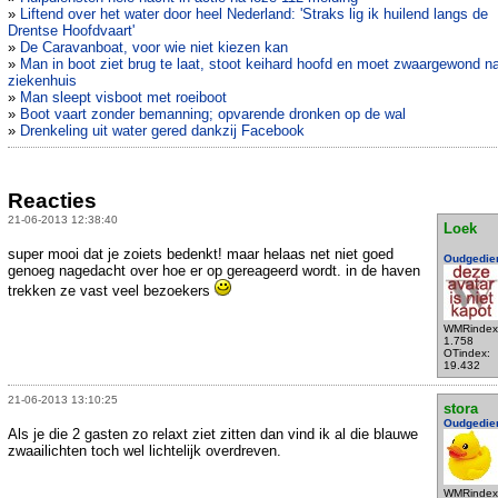
»
Liftend over het water door heel Nederland: 'Straks lig ik huilend langs de
Drentse Hoofdvaart'
»
De Caravanboat, voor wie niet kiezen kan
»
Man in boot ziet brug te laat, stoot keihard hoofd en moet zwaargewond n
ziekenhuis
»
Man sleept visboot met roeiboot
»
Boot vaart zonder bemanning; opvarende dronken op de wal
»
Drenkeling uit water gered dankzij Facebook
Reacties
21-06-2013 12:38:40
Loek
super mooi dat je zoiets bedenkt! maar helaas net niet goed
Oudgedie
genoeg nagedacht over hoe er op gereageerd wordt. in de haven
trekken ze vast veel bezoekers
WMRindex
1.758
OTindex:
19.432
21-06-2013 13:10:25
stora
Oudgedie
Als je die 2 gasten zo relaxt ziet zitten dan vind ik al die blauwe
zwaailichten toch wel lichtelijk overdreven.
WMRindex