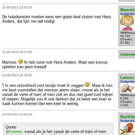
21-06-2013 19:10:24
Mamsie
Oudgedie
De hulpdiensten moeten eens een goeie deal sluiten met Hans
Anders, dat lijkt me wel nodig!
WMRindex
46.743
OTindex:
97.361
21-06-2013 19:17:59
nietmee
Mamsie:
Ik heb ruzie met Hans Anders. Maar een kurzus
opletten kan geen kwaad!
21-06-2013 19:19:54
Lennox
Oudgedie
't Is een ontzettend cool bootje moet ik zeggen
. Maar ik kan
me best voorstellen dat mensen alarm slaan, vooral als je het
vanuit de verte of tram of trein ziet en dus niet goed kunt kijken
WMRindex
of roepen. Mogelijk zou ik ook denken dat ze beter een keer te
8.290
OTindex:
vaak kunnen komen dan een keer te weinig.
1.340
22-06-2013 02:43:18
RockOp
Oudgedie
Quote:
@Lennox
: vooral als je het vanuit de verte of tram of trein