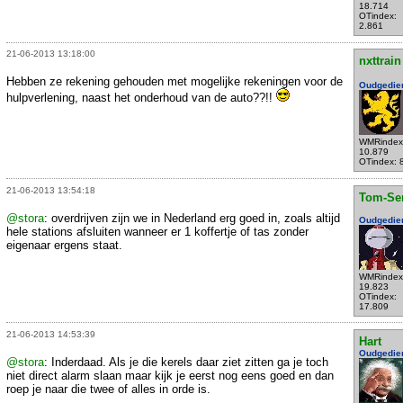
18.714
OTindex:
2.861
21-06-2013 13:18:00
nxttrain
Hebben ze rekening gehouden met mogelijke rekeningen voor de
Oudgedie
hulpverlening, naast het onderhoud van de auto??!!
WMRindex
10.879
OTindex: 
21-06-2013 13:54:18
Tom-Se
@stora
: overdrijven zijn we in Nederland erg goed in, zoals altijd
Oudgedie
hele stations afsluiten wanneer er 1 koffertje of tas zonder
eigenaar ergens staat.
WMRindex
19.823
OTindex:
17.809
21-06-2013 14:53:39
Hart
Oudgedie
@stora
: Inderdaad. Als je die kerels daar ziet zitten ga je toch
niet direct alarm slaan maar kijk je eerst nog eens goed en dan
roep je naar die twee of alles in orde is.