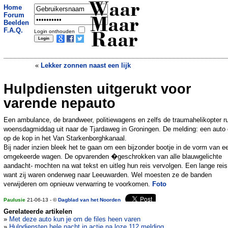
Waar
Home
Forum
Maar
Beelden
F.A.Q.
Login onthouden
Raar
«
Lekker zonnen naast een lijk
Hulpdiensten uitgerukt voor
Kok overleefde 62 uur onder water op
cola en sinas
»
varende nepauto
Een ambulance, de brandweer, politiewagens en zelfs de traumahelikopter r
woensdagmiddag uit naar de Tjardaweg in Groningen. De melding: een auto d
op de kop in het Van Starkenborghkanaal.
Bij nader inzien bleek het te gaan om een bijzonder bootje in de vorm van e
omgekeerde wagen. De opvarenden �geschrokken van alle blauwgelichte
aandacht- mochten na wat tekst en uitleg hun reis vervolgen. Een lange reis
want zij waren onderweg naar Leeuwarden. Wel moesten ze de banden
verwijderen om opnieuw verwarring te voorkomen.
Foto
Paulusie
21-06-13 - ©
Dagblad van het Noorden
Gerelateerde artikelen
»
Met deze auto kun je om de files heen varen
»
Hulpdiensten hele nacht in actie na loze 112 melding