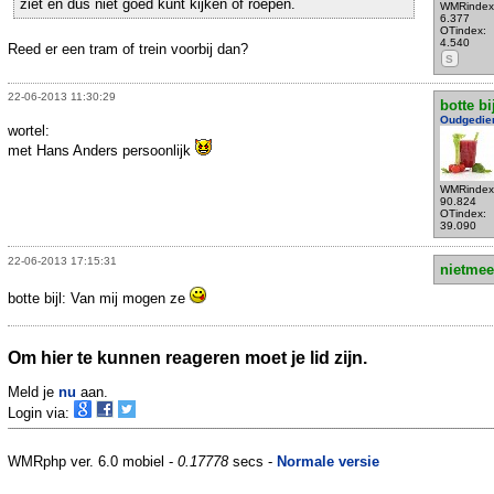
ziet en dus niet goed kunt kijken of roepen.
WMRindex
6.377
OTindex:
4.540
Reed er een tram of trein voorbij dan?
S
22-06-2013 11:30:29
botte bi
Oudgedie
wortel:
met Hans Anders persoonlijk
WMRindex
90.824
OTindex:
39.090
22-06-2013 17:15:31
nietmee
botte bijl: Van mij mogen ze
Om hier te kunnen reageren moet je lid zijn.
Meld je
nu
aan.
Login via:
WMRphp ver. 6.0 mobiel -
0.17778
secs -
Normale versie