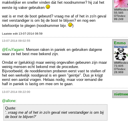
makkelijker en sneller vinden dat het noodnummer? hij zal het
eerste iig vaker gebruiken
WMRindex
55.585
wat is er met de boot gebeurd? vraag me af of het in zo'n geval
OTindex:
99.249
niet verstandiger is om bij de boot te blijven? en nog een
telefoontje te plegen (noodnummer bijv.
)
Laatste edit 13-07-2014 08:59
13-07-2014 09:02:55
Emmo
Stamgast
@EruYagami
: Mensen raken in paniek en gebruiken datgene
waar ze het best mee bekend zijn.
Omdat er (gelukkig) maar weinig ongevallen gebeuren zijn maar
WMRindex
73.605
weinig mensen echt bekend met de procedure.
OTindex:
Bijvoorbeeld, de nooddiensten proberen eerst vast te stellen of
28.969
het een werkelijk noodgeval is en geen "geintje". Dus je krijgt
eerst een aantal vragen. Helaas nodig, maar voor iemand die
half in paniek is lastig om mee om te gaan.
13-07-2014 09:22:00
nietmee
@allone
:
Quote:
'..vraag me af of het in zo'n geval niet verstandiger is om bij
de boot te blijven?'