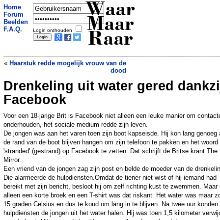
Waar
Home
Forum
Maar
Beelden
F.A.Q.
Login onthouden
Raar
«
Haarstuk redde mogelijk vrouw van de
dood
Drenkeling uit water gered dankzi
Gigantische vuurbal Australi� blijkt
ruimteafval
»
Facebook
Voor een 18-jarige Brit is Facebook niet alleen een leuke manier om contact
onderhouden, het sociale medium redde zijn leven.
De jongen was aan het varen toen zijn boot kapseisde. Hij kon lang genoeg
de rand van de boot blijven hangen om zijn telefoon te pakken en het woord
'stranded' (gestrand) op Facebook te zetten. Dat schrijft de Britse krant The
Mirror.
Een vriend van de jongen zag zijn post en belde de moeder van de drenkeli
Die alarmeerde de hulpdiensten.Omdat de tiener niet wist of hij iemand had
bereikt met zijn bericht, besloot hij om zelf richting kust te zwemmen. Maar 
alleen een korte broek en een T-shirt was dat riskant. Het water was maar z
15 graden Celsius en dus te koud om lang in te blijven. Na twee uur konden
hulpdiensten de jongen uit het water halen. Hij was toen 1,5 kilometer verwij