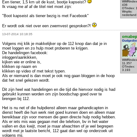
Een tiener, 1,5 km uit de kust, bootje kapseist?
WMRindex
436
Ik vraag me af af de titel niet moet zijn:
OTindex: 
Wnplts:
nederland
"Boot kapseist als tiener bezig is met Facebook"
Er wordt ook niet over een zwemvest gesproken?!
13-07-2014 10:18:35
omabe
Oudgedie
Volgens mij klik je makkelijker op de 112 knop dan dat je in
moet loggen en zo hulp moet proberen te krijgen.
De handelingen facebook:
inloggen/aankikken,
WMRindex
kijken wie er online is,
11.357
klikken op naam en
OTindex:
3.193
klikken op video of met tekst typen.
Als er niemand is dan moet je ook nog gaan bloggen in de hoop
dat het snel gelezen wordt.
Dit zijn heel wat handelingen en die tijd die hiervoor nodig is had
gebruikt kunnen worden om zijn boodschap goed over te
brengen bij 112.
Het is nu net of die hulpdienst alleen maar gehandicapten in
dienst heeft die hun werk niet goed kunnen doen en alleen maar
bereikbaar zijn voor mensen die geen directe hulp nodig hebben.
Als er iets mis was gegaan met die telefoon, bv in het water
vallen en dus kwijt, moet je maar afwachten of je wel begrepen
wordt met je laatste bericht, 112 gaat dan wel op onderzoek uit
volgens mij.