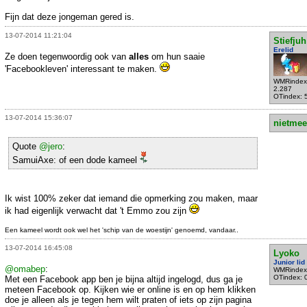
Fijn dat deze jongeman gered is.
13-07-2014 11:21:04
Stiefjuh
Erelid
Ze doen tegenwoordig ook van
alles
om hun saaie
'Facebookleven' interessant te maken.
WMRindex
2.287
OTindex: 
13-07-2014 15:36:07
nietmee
Quote
@jero
:
SamuiAxe: of een dode kameel
Ik wist 100% zeker dat iemand die opmerking zou maken, maar
ik had eigenlijk verwacht dat 't Emmo zou zijn
Een kameel wordt ook wel het 'schip van de woestijn' genoemd, vandaar..
13-07-2014 16:45:08
Lyoko
Junior lid
@omabep
:
WMRindex
OTindex: 
Met een Facebook app ben je bijna altijd ingelogd, dus ga je
meteen Facebook op. Kijken wie er online is en op hem klikken
doe je alleen als je tegen hem wilt praten of iets op zijn pagina