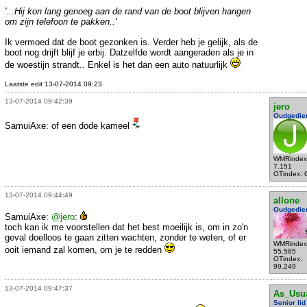
'...Hij kon lang genoeg aan de rand van de boot blijven hangen
om zijn telefoon te pakken..'
Ik vermoed dat de boot gezonken is. Verder heb je gelijk, als de
boot nog drijft blijf je erbij. Datzelfde wordt aangeraden als je in
de woestijn strandt.. Enkel is het dan een auto natuurlijk
Laatste edit 13-07-2014 09:23
13-07-2014 09:42:39
jero
Oudgedie
SamuiAxe: of een dode kameel
WMRindex
7.151
OTindex: 
13-07-2014 09:44:49
allone
Oudgedie
SamuiAxe:
@jero
:
toch kan ik me voorstellen dat het best moeilijk is, om in zo'n
geval doelloos te gaan zitten wachten, zonder te weten, of er
WMRindex
ooit iemand zal komen, om je te redden
55.585
OTindex:
99.249
13-07-2014 09:47:37
As_Usu
Senior lid