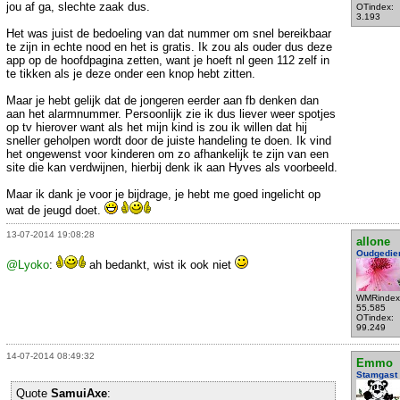
jou af ga, slechte zaak dus.
OTindex:
3.193
Het was juist de bedoeling van dat nummer om snel bereikbaar
te zijn in echte nood en het is gratis. Ik zou als ouder dus deze
app op de hoofdpagina zetten, want je hoeft nl geen 112 zelf in
te tikken als je deze onder een knop hebt zitten.
Maar je hebt gelijk dat de jongeren eerder aan fb denken dan
aan het alarmnummer. Persoonlijk zie ik dus liever weer spotjes
op tv hierover want als het mijn kind is zou ik willen dat hij
sneller geholpen wordt door de juiste handeling te doen. Ik vind
het ongewenst voor kinderen om zo afhankelijk te zijn van een
site die kan verdwijnen, hierbij denk ik aan Hyves als voorbeeld.
Maar ik dank je voor je bijdrage, je hebt me goed ingelicht op
wat de jeugd doet.
13-07-2014 19:08:28
allone
Oudgedie
@Lyoko
:
ah bedankt, wist ik ook niet
WMRindex
55.585
OTindex:
99.249
14-07-2014 08:49:32
Emmo
Stamgast
Quote
SamuiAxe
: