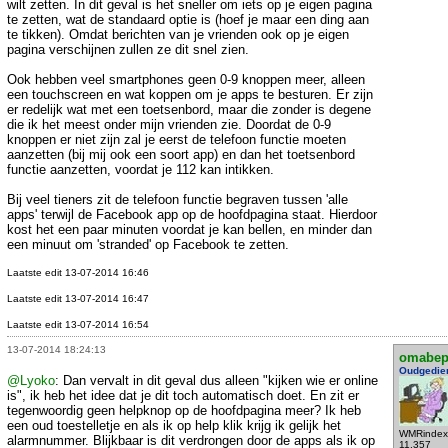
wilt zetten. In dit geval is het sneller om iets op je eigen pagina
te zetten, wat de standaard optie is (hoef je maar een ding aan
te tikken). Omdat berichten van je vrienden ook op je eigen
pagina verschijnen zullen ze dit snel zien.
Ook hebben veel smartphones geen 0-9 knoppen meer, alleen
een touchscreen en wat koppen om je apps te besturen. Er zijn
er redelijk wat met een toetsenbord, maar die zonder is degene
die ik het meest onder mijn vrienden zie. Doordat de 0-9
knoppen er niet zijn zal je eerst de telefoon functie moeten
aanzetten (bij mij ook een soort app) en dan het toetsenbord
functie aanzetten, voordat je 112 kan intikken.
Bij veel tieners zit de telefoon functie begraven tussen 'alle
apps' terwijl de Facebook app op de hoofdpagina staat. Hierdoor
kost het een paar minuten voordat je kan bellen, en minder dan
een minuut om 'stranded' op Facebook te zetten.
Laatste edit 13-07-2014 16:46
Laatste edit 13-07-2014 16:47
Laatste edit 13-07-2014 16:54
13-07-2014 18:24:13
omabe
Oudgedie
@Lyoko
: Dan vervalt in dit geval dus alleen "kijken wie er online
is", ik heb het idee dat je dit toch automatisch doet. En zit er
tegenwoordig geen helpknop op de hoofdpagina meer? Ik heb
een oud toestelletje en als ik op help klik krijg ik gelijk het
WMRindex
alarmnummer. Blijkbaar is dit verdrongen door de apps als ik op
11.357