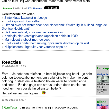
van de kust. Hij was onderkoeld, maar mankeerde verder niets.
nietmeer
13-07-14 - ©
RTL Nieuws
Gerelateerde artikelen
»
Sinterklaas kapseist uit bootje
»
Boot kapseist door selfie
»
Liftend over het water door heel Nederland: 'Straks lig ik huilend langs de
Drentse Hoofdvaart'
»
De Caravanboat, voor wie niet kiezen kan
»
Koningin niet vervolgd voor kapseizen schip in 1989
»
Man sleept visboot met roeiboot
»
Boot vaart zonder bemanning; opvarende dronken op de wal
»
Hulpdiensten uitgerukt voor varende nepauto
Reacties
13-07-2014 08:18:33
EruYag
Ehm... Je hebt een telefoon, je hebt blijkbaar nog bereik, je hebt
Oudgedie
ook nog tegoed/abonnement om verbinding te maken, je bent
ook nog in staat om je telefoon boven water te houden en te
bedienen... En dan ga je een status-update doen en niet het
WMRindex
19.022
noodnummer voor de hulpdiensten bellen?
OTindex:
1.455
Het zal wel aan mij liggen...
13-07-2014 08:57:27
allone
Oudgedie
@EruYagami
: misschien kon hij zijn facebookaccount