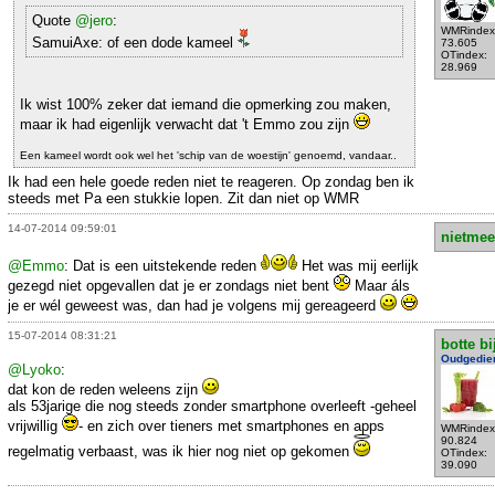
Quote
@jero
:
WMRindex
SamuiAxe: of een dode kameel
73.605
OTindex:
28.969
Ik wist 100% zeker dat iemand die opmerking zou maken,
maar ik had eigenlijk verwacht dat 't Emmo zou zijn
Een kameel wordt ook wel het 'schip van de woestijn' genoemd, vandaar..
Ik had een hele goede reden niet te reageren. Op zondag ben ik
steeds met Pa een stukkie lopen. Zit dan niet op WMR
14-07-2014 09:59:01
nietmee
@Emmo
: Dat is een uitstekende reden
Het was mij eerlijk
gezegd niet opgevallen dat je er zondags niet bent
Maar áls
je er wél geweest was, dan had je volgens mij gereageerd
15-07-2014 08:31:21
botte bi
Oudgedie
@Lyoko
:
dat kon de reden weleens zijn
als 53jarige die nog steeds zonder smartphone overleeft -geheel
vrijwillig
- en zich over tieners met smartphones en apps
WMRindex
90.824
regelmatig verbaast, was ik hier nog niet op gekomen
OTindex:
39.090