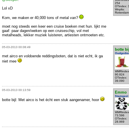
254
OTindex: 
Lol xD
Wnplts:
Rotterdam
Kom, we maken er 40,000 tons of metal van?
moet nog steeds een keer een cruise boeken met hun. lijkt me
gaaf: paar dagen/weken op een cruiseschip, vol met
metalheads, lekker muziek luisteren, artiesten ontmoeten etc.
05-03-2013 00:08:49
botte bi
Oudgedie
met airco en voldoende reddingsboten, dat is niet echt, ik ga
niet mee
WMRindex
90.824
OTindex:
39.090
05-03-2013 00:13:59
Emmo
Stamgast
botte bijl: Met airco is het écht een stuk aangenamer, hoor
WMRindex
73.596
OTindex:
28.969