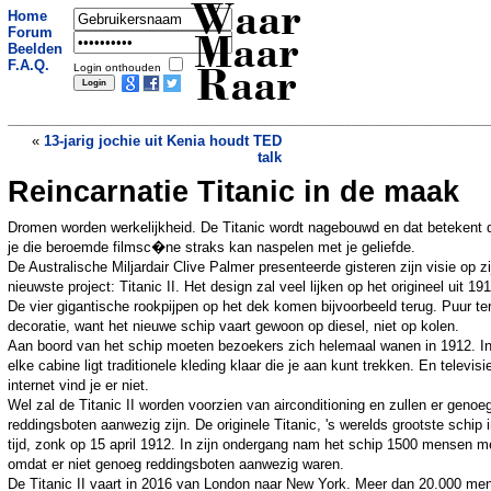
Waar
Home
Forum
Maar
Beelden
F.A.Q.
Login onthouden
Raar
«
13-jarig jochie uit Kenia houdt TED
talk
Reincarnatie Titanic in de maak
Asielzoekers in kou door kapotte
verwarming koning
»
Dromen worden werkelijkheid. De Titanic wordt nagebouwd en dat betekent 
je die beroemde filmsc�ne straks kan naspelen met je geliefde.
De Australische Miljardair Clive Palmer presenteerde gisteren zijn visie op zi
nieuwste project: Titanic II. Het design zal veel lijken op het origineel uit 19
De vier gigantische rookpijpen op het dek komen bijvoorbeeld terug. Puur te
decoratie, want het nieuwe schip vaart gewoon op diesel, niet op kolen.
Aan boord van het schip moeten bezoekers zich helemaal wanen in 1912. I
elke cabine ligt traditionele kleding klaar die je aan kunt trekken. En televisi
internet vind je er niet.
Wel zal de Titanic II worden voorzien van airconditioning en zullen er genoe
reddingsboten aanwezig zijn. De originele Titanic, 's werelds grootste schip i
tijd, zonk op 15 april 1912. In zijn ondergang nam het schip 1500 mensen m
omdat er niet genoeg reddingsboten aanwezig waren.
De Titanic II vaart in 2016 van London naar New York. Meer dan 20.000 me