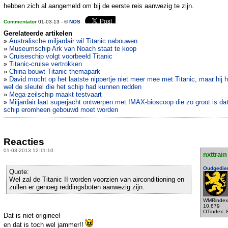
hebben zich al aangemeld om bij de eerste reis aanwezig te zijn.
Commentator
01-03-13 - ©
NOS
Gerelateerde artikelen
»
Australische miljardair wil Titanic nabouwen
»
Museumschip Ark van Noach staat te koop
»
Cruiseschip volgt voorbeeld Titanic
»
Titanic-cruise vertrokken
»
China bouwt Titanic themapark
»
David mocht op het laatste nippertje niet meer mee met Titanic, maar hij 
wel de sleutel die het schip had kunnen redden
»
Mega-zeilschip maakt testvaart
»
Miljardair laat superjacht ontwerpen met IMAX-bioscoop die zo groot is da
schip eromheen gebouwd moet worden
Reacties
01-03-2013 12:11:10
nxttrain
Oudgedie
Quote:
Wel zal de Titanic II worden voorzien van airconditioning en
zullen er genoeg reddingsboten aanwezig zijn.
WMRindex
10.879
OTindex: 
Dat is niet origineel
en dat is toch wel jammer!!