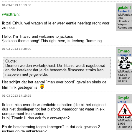
01-03-2013 13:13:30
getakill
Senior lid
@nxttrain
:
WMRindex
254
OTindex: 
ik zal Cthulu wel vragen of ie er weer eentje neerlegt recht voor
Wnplts:
ze neus.
Rotterdam
Hello, I'm Titanic and welcome to jackass
*jackass theme song* This right here, is Iceberg Ramming
01-03-2013 13:38:29
Emmo
Stamgast
Quote:
Dromen worden werkelijkheid. De Titanic wordt nagebouwd
en dat betekent dat je die beroemde filmscène straks kan
WMRindex
naspelen met je geliefde.
73.596
OTindex:
28.969
Het schijnt dat het aantal "man over boord" gevallen sinds de
film flink gestegen is.
01-03-2013 14:15:25
Umpie
Erelid
Ik lees niks over de waterdichte schotten (die bij het origineel
dus niet doorliepen tot het plafond, waardoor het water in elk
compariment kon komen.
Is bij Titanic II dan ook fout ontworpen?
WMRindex
1.908
En de bescherming tegen ijsbergen? Is dat ook gewoon 2
OTindex: 
jochies op de uitkijktoren?