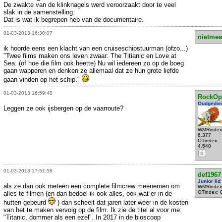
De zwakte van de klinknagels werd veroorzaakt door te veel
slak in de samenstelling.
Dat is wat ik begrepen heb van de documentaire.
01-03-2013 16:30:07
nietmee
ik hoorde eens een klacht van een cruiseschipstuurman (ofzo...)
"Twee films maken ons leven zwaar: The Titianic en Love at
Sea. (of hoe die film ook heette) Nu wil iedereen zo op de boeg
gaan wapperen en denken ze allemaal dat ze hun grote liefde
gaan vinden op het schip."
01-03-2013 16:59:48
RockOp
Oudgedie
Leggen ze ook ijsbergen op de vaarroute?
WMRindex
6.377
OTindex:
4.540
S
01-03-2013 17:51:58
def1967
Junior lid
als ze dan ook meteen een complete filmcrew meenemen om
WMRindex
OTindex: 
alles te filmen (en dan bedoel ik ook alles, ook wat er in de
hutten gebeurd
) dan scheelt dat jaren later weer in de kosten
van het te maken vervolg op de film. Ik zie de titel al voor me:
"Titanic, dommer als een ezel". In 2017 in de bioscoop