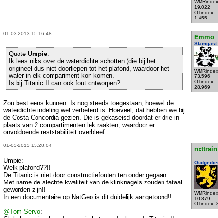
WMRindex
19.022
OTindex:
1.455
01-03-2013 15:16:48
Emmo
Stamgast
Quote
Umpie
:
Ik lees niks over de waterdichte schotten (die bij het
origineel dus niet doorliepen tot het plafond, waardoor het
WMRindex
water in elk compariment kon komen.
73.596
OTindex:
Is bij Titanic II dan ook fout ontworpen?
28.969
Zou best eens kunnen. Is nog steeds toegestaan, hoewel de
waterdichte indeling wel verbeterd is. Hoeveel, dat hebben we bij
de Costa Concordia gezien. Die is gekaseisd doordat er drie in
plaats van 2 compartimenten lek raakten, waardoor er
onvoldoende reststabiliteit overbleef.
01-03-2013 15:28:04
nxttrain
Umpie:
Oudgedie
Welk plafond??!!
De Titanic is niet door constructiefouten ten onder gegaan.
Met name de slechte kwaliteit van de klinknagels zouden fataal
geworden zijn!!
WMRindex
In een documentaire op NatGeo is dit duidelijk aangetoond!!
10.879
OTindex: 
@Tom-Servo
: