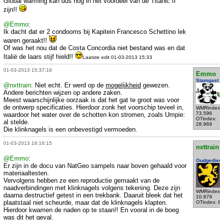
Global warming kan dus nog in het voordeel van de Titanic II
zijn!!
@Emmo
:
Ik dacht dat er 2 condooms bij Kapitein Francesco Schettino lek
waren geraakt!!
Of was het nou dat de Costa Concordia niet bestand was en dat
Italië de laars stijf hield!!
Laatste edit 01-03-2013 15:33
01-03-2013 15:37:16
Emmo
Stamgast
@nxttrain
: Niet echt. Er werd op de
mogelijkheid
gewezen.
Andere berichten wijzen op andere zaken.
Meest waarschijnlijke oorzaak is dat het gat te groot was voor
de ontwerp specificaties. Hierdoor zonk het voorschip teveel in,
WMRindex
73.596
waardoor het water over de schotten kon stromen, zoals Umpie:
OTindex:
al stelde.
28.969
Die klinknagels is een onbevestigd vermoeden.
01-03-2013 16:16:15
nxttrain
@Emmo
:
Oudgedie
Er zijn in de docu van NatGeo sampels naar boven gehaald voor
materiaaltesten.
Vervolgens hebben ze een reproductie gemaakt van de
naadverbindingen met klinknagels volgens tekening. Deze zijn
WMRindex
daarna destructief getest in een trekbank. Daaruit bleek dat het
10.879
plaatstaal niet scheurde, maar dat de klinknagels klapten.
OTindex: 
Hierdoor kwamen de naden op te staan!! En vooral in de boeg
was dit het geval.