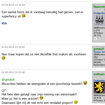
01-03-2013 12:16:43
Naaoom
Een aantal foto's die ik vandaag toevallig had gezien, ziet er
Oudgedie
superfancy uit
klik
WMRindex
1.876
OTindex:
26.721
S
01-03-2013 12:19:42
getakill
Senior lid
Nou maar hopen dat ze niet dezelfde fout maken als voorheen
WMRindex
254
OTindex: 
Wnplts:
Rotterdam
01-03-2013 12:25:48
nxttrain
@getakill
:
Oudgedie
Misschien hebben de weergoden al een ijsschotsje bestelt!!
OT
Het hele idee getuigt naar mijn mening van wansmaak!!
WMRindex
10.879
Maar ja, het is een aussie!!
OTindex: 
Daarnaast lijkt mij dit niet echt een rendabel project!!