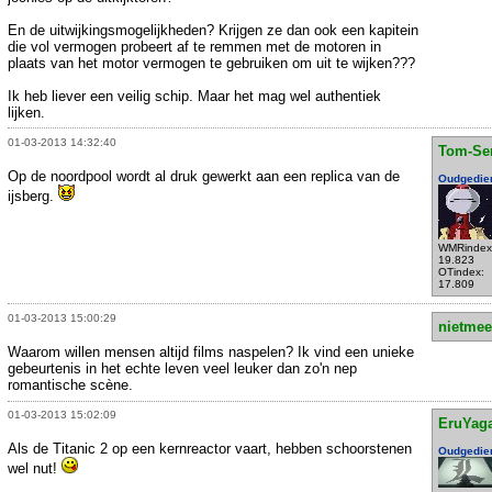
En de uitwijkingsmogelijkheden? Krijgen ze dan ook een kapitein
die vol vermogen probeert af te remmen met de motoren in
plaats van het motor vermogen te gebruiken om uit te wijken???
Ik heb liever een veilig schip. Maar het mag wel authentiek
lijken.
01-03-2013 14:32:40
Tom-Se
Op de noordpool wordt al druk gewerkt aan een replica van de
Oudgedie
ijsberg.
WMRindex
19.823
OTindex:
17.809
01-03-2013 15:00:29
nietmee
Waarom willen mensen altijd films naspelen? Ik vind een unieke
gebeurtenis in het echte leven veel leuker dan zo'n nep
romantische scène.
01-03-2013 15:02:09
EruYag
Als de Titanic 2 op een kernreactor vaart, hebben schoorstenen
Oudgedie
wel nut!