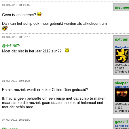
01-03-2013 18:19:09
nietmee
Geen tv en internet?
Dan kan het schip ook mooi gebruikt worden als afkickcentrum
.
01-03-2013 18:36:16
nxttrain
@def1967
:
Oudgedie
Moet dat niet in het jaar 2112 zijn??!!
WMRindex
10.879
OTindex: 
01-03-2013 19:54:35
sleeper
Oudgedie
En als muziek wordt er zeker Celine Dion gedraaid?
Ik had al geen behoefte om een reisje met dat schip te maken,
maar als ze die muziek gaan draaien hoef ik al helemaal niet
WMRindex
met dat schip mee.
6.116
OTindex: 
04-03-2013 16:56:59
getakill
Senior lid
@sleeper
:
WMRindex