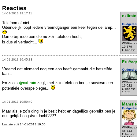
Reacties
14-01-2013 19:17:11
nxttrain
Telefoon of niet...
Oudgedie
Uiteindelijk loopt iedere vreemdganger een keer tegen de lamp...
Dan erbij: iedereen die nu zo'n telefoon heeft,
is dus al verdacht...
WMRindex
10.879
OTindex: 
14-01-2013 19:45:33
EruYag
Vreemd dat niemand nog een app heeft gemaakt die hetzelfde
Oudgedie
kan...
En zoals
@nxttrain
zegt, met zo'n telefoon ben je sowieso een
WMRindex
19.022
potentiële overspelpleger...
OTindex:
1.455
14-01-2013 19:50:40
Mamsie
Oudgedie
Maar als je zo'n ding in je bezit hebt en dagelijks gebruikt ben je
dus gelijk hoogstverdacht????
Laatste edit 14-01-2013 19:50
WMRindex
46.743
OTindex: