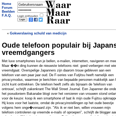
Waar
Home
Forum
Maar
Beelden
F.A.Q.
Login onthouden
Raar
«
Gokverslaving schuld van medicijn
Oude telefoon populair bij Japan
Collega filmt indommelende chauffeur
20 minuten lang
»
vreemdgangers
Met luxe smartphones kun je bellen, e-mailen, internetten, navigeren en mee
Maar ��n ding kunnen de nieuwste telefoons niet: goed verbergen met wie
vreemdgaat. Overspelige Japanners zijn daarom trouw gebleven aan een
telefoon van een paar jaar oud. De F-series van Futjitsu heeft namelijk een
privacymodus, waarmee je berichten van bepaalde personen makkelijk aan 
zicht kunt onttrekken. De telefoon heeft zelfs als bijnaam de 'telefoon van
ontrouw', schrijft zakenkrant The Wall Street Journal. Een Japanner die ond
het pseudoniem Bakanabe blogt over het versieren van vrouwen stond onla
voor de keuze: koop ik een smartphone of laat ik mijn oude Fujitsu opknap
Hij koos voor het laatste, omdat de privacyinstellingen op het oude beestje
volgens hem onge�venaard zijn. "Als ik er niet ben, willen vrouwen mijn
telefoon controleren op vreemde e-mails of oproepen", schrijft de blogger aa