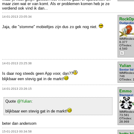
maar zien wat er van komt. Als er problemen komen heb je ze
verdiend ook vind ik dan...
14-01-2013 23:05:34
RockOp
Oudgedie
Jaja, die "stomme" mobieltjes zijn dus zo gek nog niet.
WMRindex
6.377
OTindex:
4.540
S
14-01-2013 23:25:38
Yulian
Senior lid
Is daar nog steeds geen App voor, dan??
WMRindex
746
blijkbaar een stevig gat in de markt!
OTindex: 
14-01-2013 23:26:15
Emmo
Stamgast
Quote
@Yulian
:
blijkbaar een stevig gat in de markt!
WMRindex
73.581
OTindex:
28.969
beter dan andersom
15-01-2013 00:34:58
botte bi