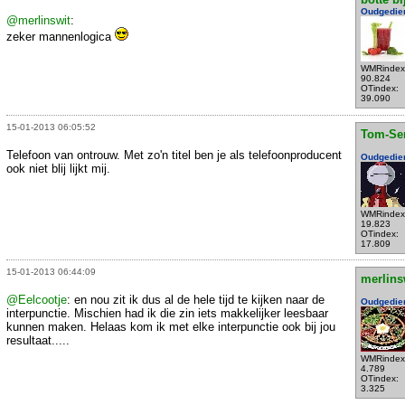
Oudgedie
@merlinswit
:
zeker mannenlogica
WMRindex
90.824
OTindex:
39.090
15-01-2013 06:05:52
Tom-Se
Telefoon van ontrouw. Met zo'n titel ben je als telefoonproducent
Oudgedie
ook niet blij lijkt mij.
WMRindex
19.823
OTindex:
17.809
15-01-2013 06:44:09
merlins
@Eelcootje
: en nou zit ik dus al de hele tijd te kijken naar de
Oudgedie
interpunctie. Mischien had ik die zin iets makkelijker leesbaar
kunnen maken. Helaas kom ik met elke interpunctie ook bij jou
resultaat.....
WMRindex
4.789
OTindex:
3.325