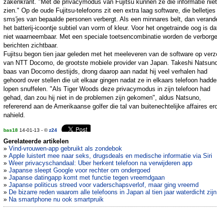
zakenkrant. "Met de privacymodus van Fujitsu kunnen ze die informatie niet
zien." Op de oude Fujitsu-telefoons zit een extra laag software, die belletjes
sms'jes van bepaalde personen verbergt. Als een minnares belt, dan verand
het batterij-icoontje subtiel van vorm of kleur. Voor het ongetrainde oog is da
niet waarneembaar. Met een speciale toetsencombinatie worden de verborg
berichten zichtbaar.
Fujitsu begon tien jaar geleden met het meeleveren van de software op ver
van NTT Docomo, de grootste mobiele provider van Japan. Takeshi Natsuno
baas van Docomo destijds, drong daarop aan nadat hij veel verhalen had
gehoord over stellen die uit elkaar gingen nadat ze in elkaars telefoon hadd
lopen snuffelen. "Als Tiger Woods deze privacymodus in zijn telefoon had
gehad, dan zou hij niet in de problemen zijn gekomen", aldus Natsuno,
refererend aan de Amerikaanse golfer die tal van buitenechtelijke affaires er
nahield.
bas18
14-01-13 - ©
z24
Gerelateerde artikelen
»
Vind-vrouwen-app gebruikt als zondebok
»
Apple luistert mee naar seks, drugsdeals en medische informatie via Siri
»
Weer privacyschandaal: Uber herkent telefoon na verwijderen app
»
Japanse sleept Google voor rechter om ondergoed
»
Japanse datingapp komt met functie tegen vreemdgaan
»
Japanse politicus streed voor vaderschapsverlof, maar ging vreemd
»
De bizarre reden waarom alle telefoons in Japan al tien jaar waterdicht zijn
»
Na smartphone nu ook smartpruik