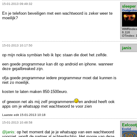
15-01-2013 09:49:32
sleeper
Oudgedie
En je telefoon beveiligen met een wachtwoord is zeker weer te
moeilijk?
WMRindex
6.116
OTindex: 
15-01-2013 10:17:50
janis
op mijn nokia symbian heb ik bpc staan die doet het zelfde.
een goede programmeur kan dit op android en iphone. wanneer
deze gejailbreaked zijn.
ofja goede programmeur iedere programmeur moet dat kunnen is
niet zo moeilijk.
kosten te laten maken 850-1500euro.
of gewoon net als mij zelf programmeren
en android heeft ook
apps om je whatsapp met wachtwoord te voor zien
Laatste edit 15-01-2013 10:18
15-01-2013 10:48:58
Eelcoot
Erelid
@janis
: op het moment dat je je whatsapp van een wachtwoord
voorziet, wordt de partner al achterdochtig. Het mooie van deze