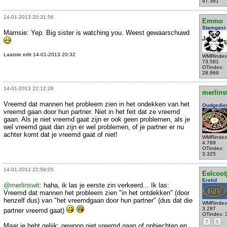
97.361
14-01-2013 20:31:56
Emmo
Stamgast
Mamsie: Yep. Big sister is watching you. Weest gewaarschuwd
Laatste edit 14-01-2013 20:32
WMRindex
73.581
OTindex:
28.969
14-01-2013 22:12:28
merlins
Vreemd dat mannen het probleem zien in het ondekken van het
Oudgedie
vreemd gaan door hun partner. Niet in het feit dat ze vreemd
gaan. Als je niet vreemd gaat zijn er ook geen problemen, als je
wel vreemd gaat dan zijn er wel problemen, of je partner er nu
achter komt dat je vreemd gaat of niet!
WMRindex
4.789
OTindex:
3.325
14-01-2013 22:59:05
Eelcoot
Erelid
@merlinswit
: haha, ik las je eerste zin verkeerd... Ik las:
Vreemd dat mannen het probleem zien "in het ontdekken" (door
henzelf dus) van "het vreemdgaan door hun partner" (dus dat die
WMRindex
3.287
partner vreemd gaat)
OTindex: 
T
S
Maar je hebt gelijk: gewoon niet vreemd gaan of opbiechten en