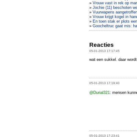
»
Vrouw vast in rek op mar
»
Jochie (11) beschoten w
»
Vuurwapens aangetroffen
»
Vrouw krijgt kogel in ha
»
En toen stak er plots een
»
Goocheltruc gaat mis: ha
Reacties
05-01-2013 17:17:45
wat een sukkel. daar wordt
05-01-2013 17:19:40
@Durial321
: mensen kunnen
05-01-2013 17:23:41