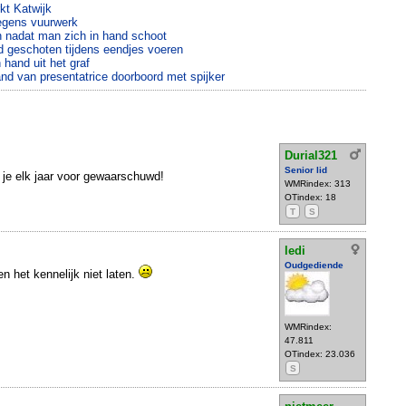
kt Katwijk
egens vuurwerk
 nadat man zich in hand schoot
nd geschoten tijdens eendjes voeren
 hand uit het graf
nd van presentatrice doorboord met spijker
Durial321
Senior lid
 je elk jaar voor gewaarschuwd!
WMRindex: 313
OTindex: 18
T
S
ledi
Oudgediende
 het kennelijk niet laten.
WMRindex:
47.811
OTindex: 23.036
S