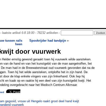
- laatste artikel
6-8 18:00
-
78232
artikelen -
ouw tussen rails
Spookrijder had tandpijn
»
heen
kwijt door vuurwerk
n Helder ernstig gewond geraakt toen hij vuurwerk wilde aansteken.
n van de hand en van het kunstgebit van de man aangetroffen, liet
. De man had in de Breewaterstraat oud vuurwerk gevonden dat na de
iggen. Toen hij het wilde aansteken, ontplofte het in zijn hand. De
 door de klap enkele vingers van zijn linkerhand. Ook liep hij
ht en kaak op en raakte hij een deel van zijn kunstgebit kwijt. Het
andeling overgebracht naar het Medisch Centrum Alkmaar.
ned
m gegooid, vrouw uit Hengelo raakt groot deel hand kwijt
randend vuurwerk