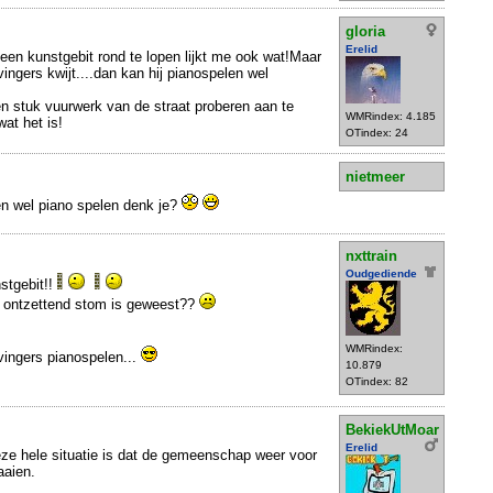
gloria
Erelid
t een kunstgebit rond te lopen lijkt me ook wat!Maar
vingers kwijt....dan kan hij pianospelen wel
 stuk vuurwerk van de straat proberen aan te
WMRindex: 4.185
at het is!
OTindex: 24
nietmeer
en wel piano spelen denk je?
nxttrain
Oudgediende
stgebit!!
hij ontzettend stom is geweest??
WMRindex:
vingers pianospelen...
10.879
OTindex: 82
BekiekUtMoar
Erelid
e hele situatie is dat de gemeenschap weer voor
aaien.