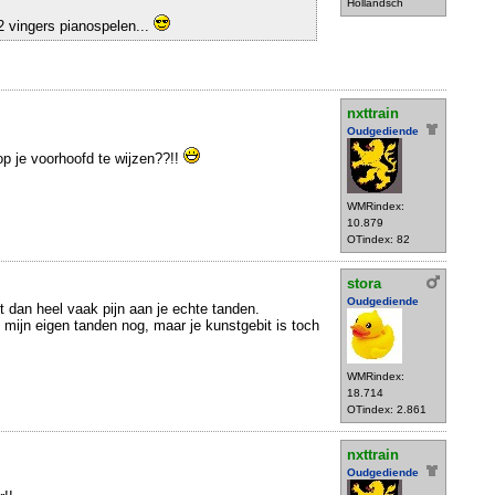
Hollandsch
2 vingers pianospelen...
nxttrain
Oudgediende
p je voorhoofd te wijzen??!!
WMRindex:
10.879
OTindex: 82
stora
Oudgediende
t dan heel vaak pijn aan je echte tanden.
mijn eigen tanden nog, maar je kunstgebit is toch
WMRindex:
18.714
OTindex: 2.861
nxttrain
Oudgediende