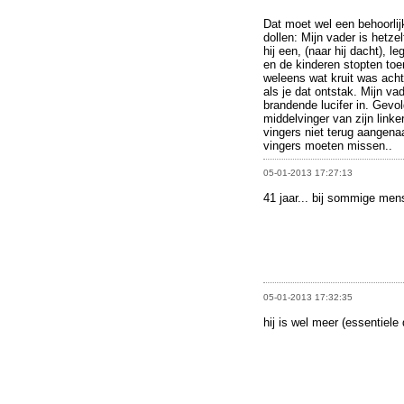
Dat moet wel een behoorlij
dollen: Mijn vader is hetz
hij een, (naar hij dacht), 
en de kinderen stopten toe
weleens wat kruit was acht
als je dat ontstak. Mijn va
brandende lucifer in. Gevol
middelvinger van zijn linke
vingers niet terug aangenaa
vingers moeten missen..
05-01-2013 17:27:13
41 jaar... bij sommige men
05-01-2013 17:32:35
hij is wel meer (essentiele 