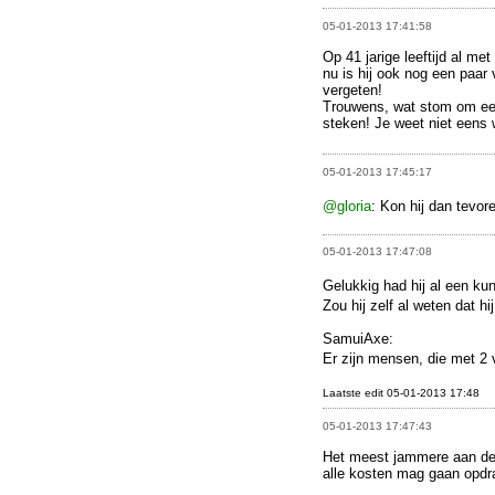
05-01-2013 17:41:58
Op 41 jarige leeftijd al me
nu is hij ook nog een paar 
vergeten!
Trouwens, wat stom om een
steken! Je weet niet eens w
05-01-2013 17:45:17
@gloria
: Kon hij dan tevor
05-01-2013 17:47:08
Gelukkig had hij al een kun
Zou hij zelf al weten dat 
SamuiAxe:
Er zijn mensen, die met 2 
Laatste edit 05-01-2013 17:48
05-01-2013 17:47:43
Het meest jammere aan dez
alle kosten mag gaan opdr