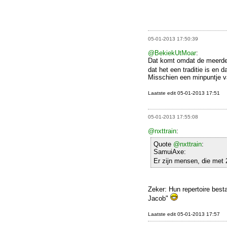
05-01-2013 17:50:39
@BekiekUtMoar
:
Dat komt omdat de meerder
dat het een traditie is en 
Misschien een minpuntje v
Laatste edit 05-01-2013 17:51
05-01-2013 17:55:08
@nxttrain
:
Quote
@nxttrain
:
SamuiAxe:
Er zijn mensen, die met 
Zeker: Hun repertoire best
Jacob"
Laatste edit 05-01-2013 17:57