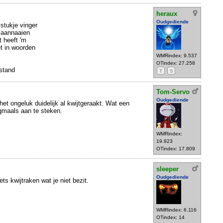
heraux
Oudgediende
stukje vinger
- aannaaien
t heeft 'm
et in woorden
WMRindex: 9.537
OTindex: 27.258
rstand
T
S
Tom-Servo
Oudgediende
het ongeluk duidelijk al kwijtgeraakt. Wat een
gmaals aan te steken.
WMRindex:
19.823
OTindex: 17.809
sleeper
Oudgediende
iets kwijtraken wat je niet bezit.
WMRindex: 6.116
OTindex: 14