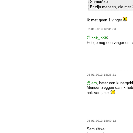
SamuiAxe:
Er zijn mensen, die met 
Ik met geen 1 vinger.
05-01-2013 18:35:33
@ikke_ikke
:
Heb je nog een vinger om o
05-01-2013 18:38:21
@jero
, beter een kunstgebi
Mensen zeggen dan ik heb 
ook van jezelf
05-01-2013 18:40:12
SamuiAxe: