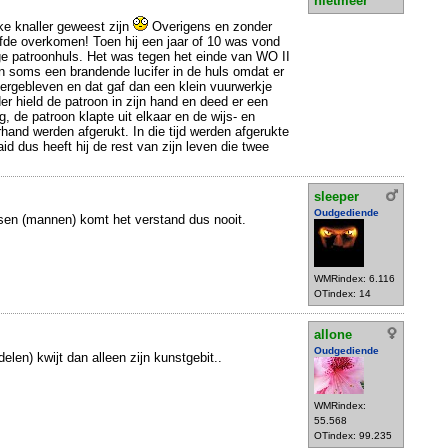
nietmeer
ke knaller geweest zijn
Overigens en zonder
elfde overkomen! Toen hij een jaar of 10 was vond
lege patroonhuls. Het was tegen het einde van WO II
n soms een brandende lucifer in de huls omdat er
ergebleven en dat gaf dan een klein vuurwerkje
der hield de patroon in zijn hand en deed er een
g, de patroon klapte uit elkaar en de wijs- en
rhand werden afgerukt. In die tijd werden afgerukte
id dus heeft hij de rest van zijn leven die twee
sleeper
Oudgediende
sen (mannen) komt het verstand dus nooit.
WMRindex: 6.116
OTindex: 14
allone
Oudgediende
delen) kwijt dan alleen zijn kunstgebit..
WMRindex:
55.568
OTindex: 99.235