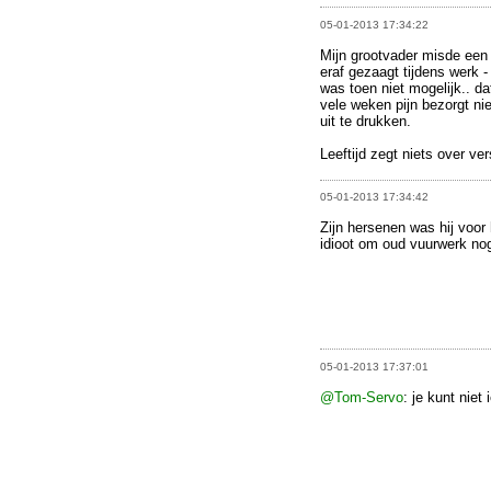
05-01-2013 17:34:22
Mijn grootvader misde een 
eraf gezaagt tijdens werk 
was toen niet mogelijk.. da
vele weken pijn bezorgt ni
uit te drukken.
Leeftijd zegt niets over ve
05-01-2013 17:34:42
Zijn hersenen was hij voor 
idioot om oud vuurwerk no
05-01-2013 17:37:01
@Tom-Servo
: je kunt niet 