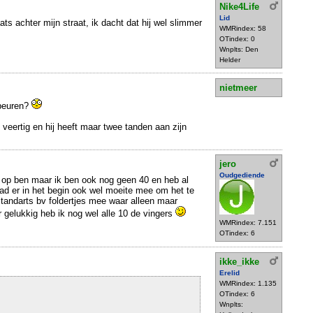
Nike4Life
Lid
ts achter mijn straat, ik dacht dat hij wel slimmer
WMRindex: 58
OTindex: 0
Wnplts: Den
Helder
nietmeer
ebeuren?
s veertig en hij heeft maar twee tanden aan zijn
jero
Oudgediende
ots op ben maar ik ben ook nog geen 40 en heb al
had er in het begin ook wel moeite mee om het te
 tandarts bv foldertjes mee waar alleen maar
gelukkig heb ik nog wel alle 10 de vingers
WMRindex: 7.151
OTindex: 6
ikke_ikke
Erelid
WMRindex: 1.135
OTindex: 6
Wnplts: