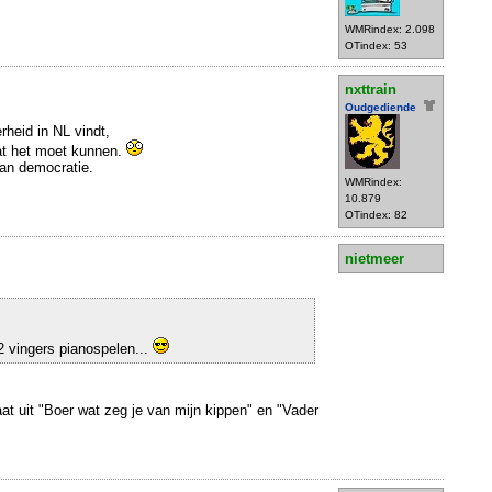
WMRindex: 2.098
OTindex: 53
nxttrain
Oudgediende
heid in NL vindt,
dat het moet kunnen.
an democratie.
WMRindex:
10.879
OTindex: 82
nietmeer
2 vingers pianospelen...
aat uit "Boer wat zeg je van mijn kippen" en "Vader