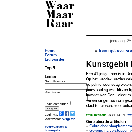
Waar
Maar
Raar
jaargang
-25
Home
«
Trein rijdt over vr
Forum
Lid worden
Kunstgebit 
Top 5
Een 41-jarige man is in De
Leden
Op het wegdek werden dele
Gebruikersnaam:
de politie woensdag weten
jaarwisseling was blijven l
Wachtwoord:
inwoner van Den Helder mist
verwondingen aan zijn gezic
Login onthouden
slachtoffer werd voor beh
Login via:
WMR Redactie
05-01-13 - ©
Pow
Wachtwoord
vergeten
.
Gerelateerde artikelen
»
Cobra door slaapkamerraa
Voorwaarden &
»
Gewond na verstoppen b
huisregels