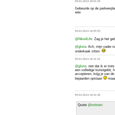
05-01-2013 18:01:45
Gebeurde op de parkeerplaa
was
05-01-2013 18:05:55
@Nike4Life
: Zag je het g
@gloria
: Ach, mijn vader i
onderkaak zitten.
05-01-2013 18:11:10
@gloria
: niet dat ik er tr
een volledige kunstgebit, 
accepteren, krijg je van de
bejaarden opstaan
maar 
05-01-2013 18:31:36
Quote
@nxttrain
: