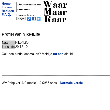
Waar
Home
Forum
Maar
Beelden
F.A.Q.
Login onthouden
Raar
Profiel van Nike4Life
Naam
Nike4Life
Lid sinds
29-12-10
Ook een profiel aanmaken? Meld je
nu aan
als lid!
WMRphp ver. 6.0 mobiel -
0.0037
secs -
Normale versie