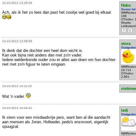
14-10-2012 13:29:54
Habo
Senior lid
Ach, als ik het zo lees dan past het zooitje wel goed bij elkaar
WMRindex
168
OTindex: 
Wnplts:
Limboland
T
S
14-10-2012 13:58:56
stora
Oudgedie
Ik denk dat die dochter een heel dom wicht is.
Kan ook bijna niet anders dan met zo'n vader.
Iedere weldenkende ouder zou er alles aan doen om hun dochter
niet met zo'n figuur te laten omgaan.
WMRindex
18.714
OTindex:
2.861
14-10-2012 14:11:23
nietmee
Wat 'n vader.
14-10-2012 14:44:41
ledi
Oudgedie
Ik stem voor een misdaadvrije pers, want ben al die aandacht
aan mensen als Joran, Holleeder, pedo's enzovoort, eigenlijk
spuugzat.
WMRindex