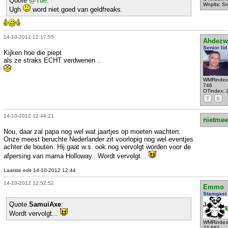
Quote
@Yue
:
Wnplts: S
Ugh
word niet goed van geldfreaks.
14-10-2012 12:17:55
Ahdezw
Senior lid
Kijken hoe die piept
als ze straks ECHT verdwenen ..
WMRindex
746
OTindex: 
T
S
14-10-2012 12:44:21
nietmee
Nou, daar zal papa nog wel wat jaartjes op moeten wachten:
Onze meest beruchte Nederlander zit voorlopig nog wel eventjes
achter de bouten. Hij gaat w.s. ook nog vervolgt worden voor de
afpersing van mama Holloway.. Wordt vervolgt...
Laatste edit 14-10-2012 12:44
14-10-2012 12:52:52
Emmo
Stamgast
Quote
SamuiAxe
:
Wordt vervolgt...
WMRindex
73.581