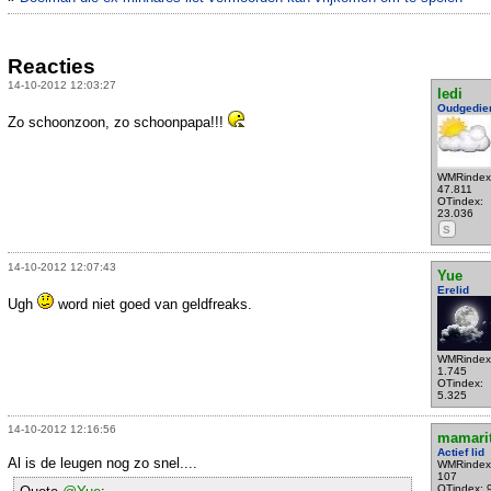
Reacties
14-10-2012 12:03:27
ledi
Oudgedie
Zo schoonzoon, zo schoonpapa!!!
WMRindex
47.811
OTindex:
23.036
S
14-10-2012 12:07:43
Yue
Erelid
Ugh
word niet goed van geldfreaks.
WMRindex
1.745
OTindex:
5.325
14-10-2012 12:16:56
mamari
Actief lid
Al is de leugen nog zo snel....
WMRindex
107
OTindex: 