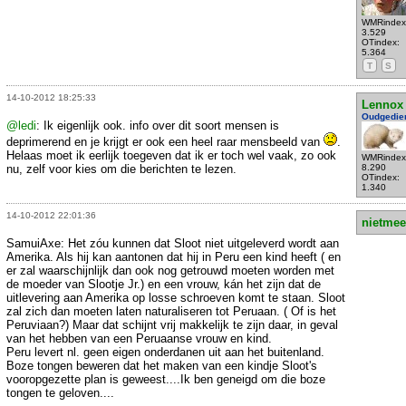
WMRindex
3.529
OTindex:
5.364
T
S
14-10-2012 18:25:33
Lennox
Oudgedie
@ledi
: Ik eigenlijk ook. info over dit soort mensen is
deprimerend en je krijgt er ook een heel raar mensbeeld van
.
Helaas moet ik eerlijk toegeven dat ik er toch wel vaak, zo ook
WMRindex
nu, zelf voor kies om die berichten te lezen.
8.290
OTindex:
1.340
14-10-2012 22:01:36
nietmee
SamuiAxe: Het zóu kunnen dat Sloot niet uitgeleverd wordt aan
Amerika. Als hij kan aantonen dat hij in Peru een kind heeft ( en
er zal waarschijnlijk dan ook nog getrouwd moeten worden met
de moeder van Slootje Jr.) en een vrouw, kán het zijn dat de
uitlevering aan Amerika op losse schroeven komt te staan. Sloot
zal zich dan moeten laten naturaliseren tot Peruaan. ( Of is het
Peruviaan?) Maar dat schijnt vrij makkelijk te zijn daar, in geval
van het hebben van een Peruaanse vrouw en kind.
Peru levert nl. geen eigen onderdanen uit aan het buitenland.
Boze tongen beweren dat het maken van een kindje Sloot's
vooropgezette plan is geweest....Ik ben geneigd om die boze
tongen te geloven....