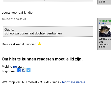
6.568
vooral voor dat kindje...
16-10-2012 00:43:49
FredDFre
Erelid
Quote:
Schoonpa Joran laat dochter verdwijnen
WMRindex
781
Da's vast een illusionist.
OTindex:
1.860
Om hier te kunnen reageren moet je lid zijn.
Meld je
nu
aan.
Login via:
WMRphp ver. 6.0 mobiel -
0.00419
secs -
Normale versie