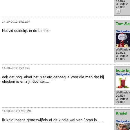
47.811
OTindex:
23.036
S
14-10-2012 15:11:04
Tom-Se
Het zit duidelijk in de familie.
Oudgedie
WMRindex
19.823
OTindex:
17.809
14-10-2012 15:11:49
botte bi
Oudgedie
ook dat nog. alsof het niet erg genoeg is voor die man dat hij
oliedom is en zijn dochter....
WMRindex
90.824
OTindex:
39.090
14-10-2012 17:33:28
Kristel
Ik krijg ineens grote twijfels of dit kindje wel van Joran is .....
Oudgedie