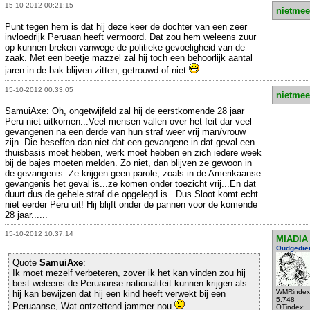
15-10-2012 00:21:15
nietmee
Punt tegen hem is dat hij deze keer de dochter van een zeer
invloedrijk Peruaan heeft vermoord. Dat zou hem weleens zuur
op kunnen breken vanwege de politieke gevoeligheid van de
zaak. Met een beetje mazzel zal hij toch een behoorlijk aantal
jaren in de bak blijven zitten, getrouwd of niet
15-10-2012 00:33:05
nietmee
SamuiAxe: Oh, ongetwijfeld zal hij de eerstkomende 28 jaar
Peru niet uitkomen...Veel mensen vallen over het feit dar veel
gevangenen na een derde van hun straf weer vrij man/vrouw
zijn. Die beseffen dan niet dat een gevangene in dat geval een
thuisbasis moet hebben, werk moet hebben en zich iedere week
bij de bajes moeten melden. Zo niet, dan blijven ze gewoon in
de gevangenis. Ze krijgen geen parole, zoals in de Amerikaanse
gevangenis het geval is...ze komen onder toezicht vrij...En dat
duurt dus de gehele straf die opgelegd is...Dus Sloot komt echt
niet eerder Peru uit! Hij blijft onder de pannen voor de komende
28 jaar......
15-10-2012 10:37:14
MIADIA
Oudgedie
Quote
SamuiAxe
:
Ik moet mezelf verbeteren, zover ik het kan vinden zou hij
best weleens de Peruaanse nationaliteit kunnen krijgen als
WMRindex
hij kan bewijzen dat hij een kind heeft verwekt bij een
5.748
Peruaanse, Wat ontzettend jammer nou
OTindex: