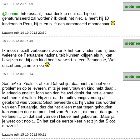
14-10-2012 23:50:05
nietmee
@Lennie
: Interessant, maar denk je echt dat hij ooit
genaturaliseerd zal worden? Ik denk het niet, al heeft hij 10
kinderen in Peru, hij is en blijft een veroordeeld moordenaar
Laatste edit 14-10-2012 23:50
15-10-2012 00:06:46
nietmee
Ik moet mezelf verbeteren, zover ik het kan vinden zou hij best
weleens de Peruaanse nationaliteit kunnen krijgen als hij kan
bewijzen dat hij een kind heeft verwekt bij een Peruaanse, Wat
ontzettend jammer nou
15-10-2012 00:09:14
nietmee
SamuiAxe: Zoals ik al zei: Dat schijnt daar niet zo heel veel
problemen op te leveren, mits je een vrouw en kind hebt daar...
Misdaadjournalist John van den Heuvel denkt dat het allemaal
wel mee zal vallen. Hij zegt dat het uitleveringsverdrag al
getekend was vóórdat Sloot beweerde dat hij vader zou worden
van een Peruaantje, dus dat het alleen maar tegen gehouden
kan worden door de president van Peru zelf, die moet dan gratie
verlenen....En dat ziet van den Heuvel niet gebeuren...Maar ja,
je weet ooit nooit...En het zal de eerste keer niet zijn dat Sloot
mazzelt!
Laatste edit 15-10-2012 00:11