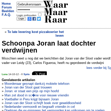
Waar
Home
Forum
Maar
Beelden
F.A.Q.
Login onthouden
Raar
«
Te late levering kost pizzakoerier het
leven
Schoonpa Joran laat dochter
Politie wordt versterkt met robotcollega
»
verdwijnen
Misschien weet u nog dat we berichtten dat Joran van der Sloot vader word
vader van Leidy (23), Carlos Figueroa, heeft nu geprobeerd de verdwijni
lees verder bij Sp
Luna
14-10-12 - ©
Spits
Gerelateerde artikelen
»
Moordenaar gesnapt dankzij mobiele telefoon
»
Joran van der Sloot gaat trouwen
»
Joran: er staat een prijs op mijn hoofd
»
Man zet dood in sc�ne voor nieuwe vriendin
»
Voetballer in Peru krijgt bijnaam Joran
»
Joran van der Sloot schrijft boek over geweldloosheid
»
Nederlander vermoordt en begraaft vriendin in cel
»
Doelman die ex-minnares liet vermoorden kan vrijkomen om te spelen