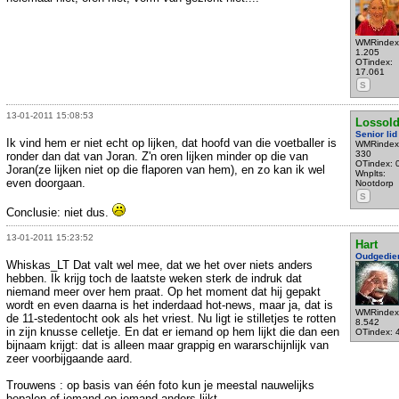
WMRindex
1.205
OTindex:
17.061
S
13-01-2011 15:08:53
Lossold
Senior lid
Ik vind hem er niet echt op lijken, dat hoofd van die voetballer is
WMRindex
330
ronder dan dat van Joran. Z'n oren lijken minder op die van
OTindex: 
Joran(ze lijken niet op die flaporen van hem), en zo kan ik wel
Wnplts:
even doorgaan.
Nootdorp
S
Conclusie: niet dus.
13-01-2011 15:23:52
Hart
Oudgedie
Whiskas_LT Dat valt wel mee, dat we het over niets anders
hebben. Ik krijg toch de laatste weken sterk de indruk dat
niemand meer over hem praat. Op het moment dat hij gepakt
wordt en even daarna is het inderdaad hot-news, maar ja, dat is
WMRindex
de 11-stedentocht ook als het vriest. Nu ligt ie stilletjes te rotten
8.542
in zijn knusse celletje. En dat er iemand op hem lijkt die dan een
OTindex: 
bijnaam krijgt: dat is alleen maar grappig en wararschijnlijk van
zeer voorbijgaande aard.
Trouwens : op basis van één foto kun je meestal nauwelijks
bepalen of iemand op iemand anders lijkt.