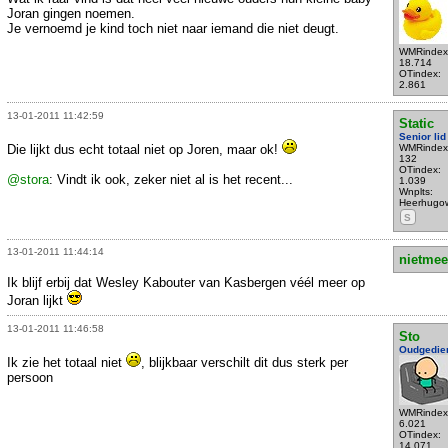
Joran gingen noemen.
Je vernoemd je kind toch niet naar iemand die niet deugt.
WMRindex
18.714
OTindex:
2.861
13-01-2011 11:42:59
Static
Senior lid
Die lijkt dus echt totaal niet op Joren, maar ok!
WMRindex
132
OTindex:
@stora
: Vindt ik ook, zeker niet al is het recent...
1.039
Wnplts:
Heerhugo
S
13-01-2011 11:44:14
nietmee
Ik blijf erbij dat Wesley Kabouter van Kasbergen véél meer op
Joran lijkt
13-01-2011 11:46:58
Sto
Oudgedie
Ik zie het totaal niet
, blijkbaar verschilt dit dus sterk per
persoon
WMRindex
6.021
OTindex:
14.071