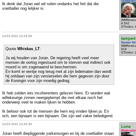
Oudgedie
Ik denk dat Joran wel wil ruilen ondanks het feit dat die
voetballer nog lelijker is.
WMRindex
8.542
OTindex: 
13-01-2011 13:23:29
tampert
Senior lid
WMRindex
Quote
Whiskas_LT
:
919
OTindex: 
Ja wij houden van Joran. De regering heeft veel meer
mensen de oorlog ingestuurd om te sterven wat indirect ook
moord is om zogenaamd te beschermen.
En komt er eentje nog terug met al zijn ledematen dan wordt
hij ontdaan van zijn versierselen die hem gegeven zijn door
de Koningin voor zijn moedig gedrag.
Ik heb zelden iets incoherenters gelezen hiero. Er worden wat
willekeurige zinnen neergeplempt die met elkaar noch het
onderwerp veel te maken lijken te hebben.
Ik behoor ook tot de mensen die hem erg vinden lijken ja. En
och, een bijnaam is een bijnaam. Die zijn wel vaker beledigend.
13-01-2011 13:25:33
Luna
Moderator
Joran heeft diepliggende varkensogen en bij de voetballer staan