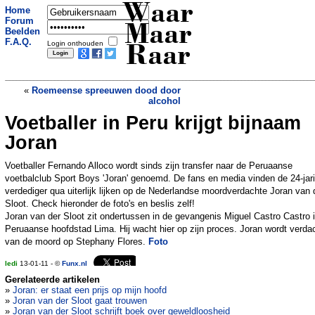
Waar
Home
Forum
Maar
Beelden
F.A.Q.
Login onthouden
Raar
«
Roemeense spreeuwen dood door
alcohol
Voetballer in Peru krijgt bijnaam
Daarom voelt het goed om naar muziek
te luisteren
»
Joran
Voetballer Fernando Alloco wordt sinds zijn transfer naar de Peruaanse
voetbalclub Sport Boys 'Joran' genoemd. De fans en media vinden de 24-jar
verdediger qua uiterlijk lijken op de Nederlandse moordverdachte Joran van 
Sloot. Check hieronder de foto's en beslis zelf!
Joran van der Sloot zit ondertussen in de gevangenis Miguel Castro Castro 
Peruaanse hoofdstad Lima. Hij wacht hier op zijn proces. Joran wordt verda
van de moord op Stephany Flores.
Foto
ledi
13-01-11 - ©
Funx.nl
Gerelateerde artikelen
»
Joran: er staat een prijs op mijn hoofd
»
Joran van der Sloot gaat trouwen
»
Joran van der Sloot schrijft boek over geweldloosheid