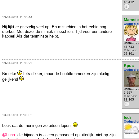
45.412
S
13-01-2011 11:35:44
Mamsie
Oudgedie
Hij lijkt er griezelig veel op. En misschien in het echie nog
sterker. Met dezelfde miniek misschien. Tijd voor een andere
kapper! Als dat tenminste helpt.
WMRindex
46.743
OTindex:
97.361
13-01-2011 11:36:22
Kpuc
Oudgedie
Broerke
Iets dikker, maar de hoofdkenmerken zijn akelig
gelijkend
WMRindex
7.557
OTindex:
38.305
S
13-01-2011 11:38:02
ledi
Oudgedie
Leuk dat de meningen zo uiteen lopen.
@Luna
: die bijnaam is alleen gebaseerd op uiterlijk, niet op zijn