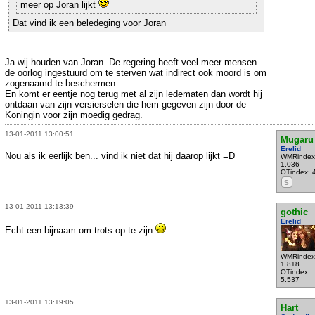
meer op Joran lijkt
Dat vind ik een beledeging voor Joran
Ja wij houden van Joran. De regering heeft veel meer mensen
de oorlog ingestuurd om te sterven wat indirect ook moord is om
zogenaamd te beschermen.
En komt er eentje nog terug met al zijn ledematen dan wordt hij
ontdaan van zijn versierselen die hem gegeven zijn door de
Koningin voor zijn moedig gedrag.
13-01-2011 13:00:51
Mugaru
Erelid
Nou als ik eerlijk ben... vind ik niet dat hij daarop lijkt =D
WMRindex
1.036
OTindex: 
S
13-01-2011 13:13:39
gothic
Erelid
Echt een bijnaam om trots op te zijn
WMRindex
1.818
OTindex:
5.537
13-01-2011 13:19:05
Hart