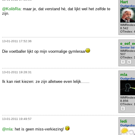
Hart
Oudgedie
@KolibRia
: maar je, dat verstand hè, dat lijkt wel het zelfde te
zijn.
WMRindex
8.542
OTindex: 
13-01-2011 17:52:36
e_eef_e
Senior lid
Die voetballer lijkt op mijn voormalige gymleraar
WMRindex
507
OTindex: 
T
S
13-01-2011 19:28:31
mla
Oudgedie
Ik kan niet kiezen: ze zijn alletwee even lelijk.......
WMRindex
8.856
OTindex: 
S
13-01-2011 19:49:57
ledi
Oudgedie
@mla
: het is geen miss-verkiezing!