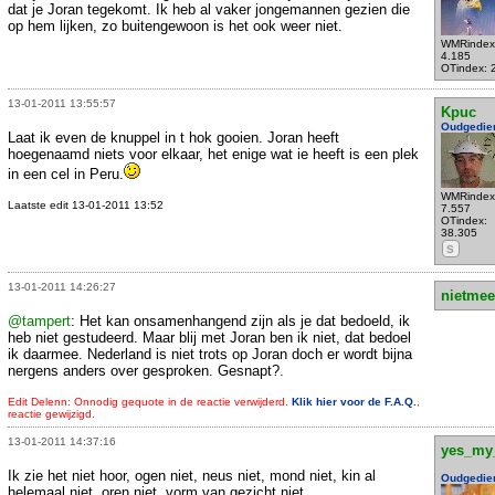
dat je Joran tegekomt. Ik heb al vaker jongemannen gezien die
op hem lijken, zo buitengewoon is het ook weer niet.
WMRindex
4.185
OTindex: 
13-01-2011 13:55:57
Kpuc
Oudgedie
Laat ik even de knuppel in t hok gooien. Joran heeft
hoegenaamd niets voor elkaar, het enige wat ie heeft is een plek
in een cel in Peru.
WMRindex
Laatste edit 13-01-2011 13:52
7.557
OTindex:
38.305
S
13-01-2011 14:26:27
nietmee
@tampert
: Het kan onsamenhangend zijn als je dat bedoeld, ik
heb niet gestudeerd. Maar blij met Joran ben ik niet, dat bedoel
ik daarmee. Nederland is niet trots op Joran doch er wordt bijna
nergens anders over gesproken. Gesnapt?.
Edit Delenn: Onnodig gequote in de reactie verwijderd.
Klik hier voor de F.A.Q.
,
reactie gewijzigd.
13-01-2011 14:37:16
yes_my
Ik zie het niet hoor, ogen niet, neus niet, mond niet, kin al
Oudgedie
helemaal niet, oren niet, vorm van gezicht niet....