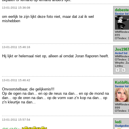
13-01-2011 15:36:08
debeste
Senior lid
om eerlijk te zijn lijkt deze foto niet, maar dat zal ik wel
mishebben
WMRindex
655
OTindex: 
13-01-2011 15:46:16
Jos198
Actief lid
Hij lijkt er helemaal niet op, alleen al omdat Joran flaporen heeft.
WMRindex
OTindex: 
Wnplts: Zu
Limbu
T
S
13-01-2011 15:46:42
KolibRi
Senior lid
Onvoorstelbaar, die gelijkenis!!!
Op de ogen na dan... en op de neus na dan... en op de mond na
dan... op de oren na dan... op de vorm van z'n kop na dan... op
z'n kleurtje na dan...
WMRindex
899
OTindex: 
13-01-2011 15:57:54
ledi
Oudgedie