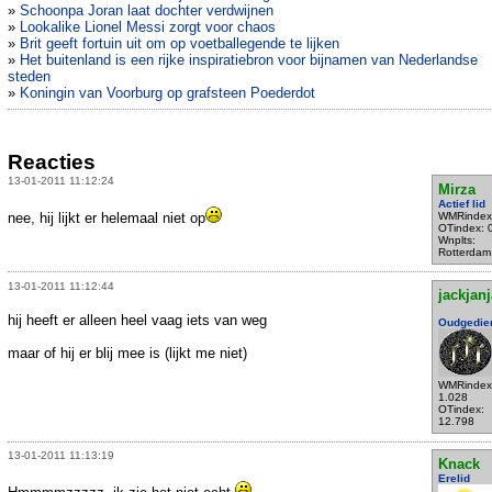
»
Schoonpa Joran laat dochter verdwijnen
»
Lookalike Lionel Messi zorgt voor chaos
»
Brit geeft fortuin uit om op voetballegende te lijken
»
Het buitenland is een rijke inspiratiebron voor bijnamen van Nederlandse
steden
»
Koningin van Voorburg op grafsteen Poederdot
Reacties
13-01-2011 11:12:24
Mirza
Actief lid
nee, hij lijkt er helemaal niet op
WMRindex
OTindex: 
Wnplts:
Rotterdam
13-01-2011 11:12:44
jackjan
hij heeft er alleen heel vaag iets van weg
Oudgedie
maar of hij er blij mee is (lijkt me niet)
WMRindex
1.028
OTindex:
12.798
13-01-2011 11:13:19
Knack
Erelid