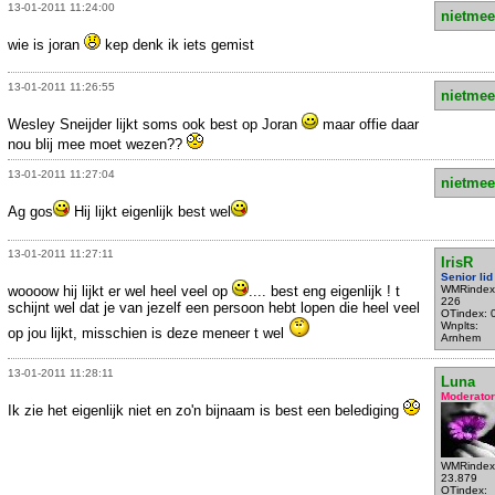
13-01-2011 11:24:00
nietmee
wie is joran
kep denk ik iets gemist
13-01-2011 11:26:55
nietmee
Wesley Sneijder lijkt soms ook best op Joran
maar offie daar
nou blij mee moet wezen??
13-01-2011 11:27:04
nietmee
Ag gos
Hij lijkt eigenlijk best wel
13-01-2011 11:27:11
IrisR
Senior lid
woooow hij lijkt er wel heel veel op
.... best eng eigenlijk ! t
WMRindex
226
schijnt wel dat je van jezelf een persoon hebt lopen die heel veel
OTindex: 
Wnplts:
op jou lijkt, misschien is deze meneer t wel
Arnhem
13-01-2011 11:28:11
Luna
Moderator
Ik zie het eigenlijk niet en zo'n bijnaam is best een belediging
WMRindex
23.879
OTindex: