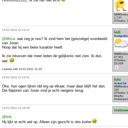
Hmmmmzzzzz, ik zie het niet echt
WMRindex
1.737
OTindex: 
13-01-2011 11:13:21
ledi
Oudgedie
@Mirza
: wat zeg je nou? Ik vind hem het (griezelige) evenbeeld
van Joran.
Hoop dat hij een beter karakter heeft.
WMRindex
Ik zie intussen dat meer leden de gelijkenis niet zien. Ik dus
47.811
OTindex:
wel.
23.036
S
Laatste edit 13-01-2011 11:10
13-01-2011 11:15:41
hihi
Actief lid
Oke, hun ogen lijken idd erg op elkaar, maar daar blijft het dan.
WMRindex
116
Die flaporen van Joran vind je echt nergens terug
OTindex: 
Wnplts:
Antwerpe
13-01-2011 11:18:18
nietmee
@ledi
:
Hij lijkt er echt wel op. Alleen zijn gezicht is iets korter.