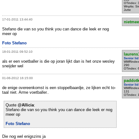
OTindex: 
Wnplts: Si
Jutte
17-01-2011 13:44:40
nietmee
Stefano die van so you think you can dance die leek er nog
meer op
Foto Stefano
18-01-2011 09:52:10
laurens
Senior lid
als er een voetballer is die op joran lijkt dan is het onze wesley
WMRindex
290
sneijder wel
OTindex: 
01-06-2012 16:15:00
paddot
Senior lid
de enige overeenkomst is een stoppelbaardje, ze lijken echt to-
WMRindex
131
taal niet. Arme voetballer..
OTindex: 
Quote
@Allicia
:
Stefano die van so you think you can dance die leek er nog
meer op
Foto Stefano
Die nog wel enigszins ja