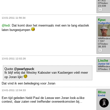
47.811
OTindex:
23.036
S
13-01-2011 11:56:34
Kpuc
Oudgedie
@ledi
: Dat komt door het meermaals met een te lang elastiek
laten bungeejumpen
WMRindex
7.557
OTindex:
38.305
S
13-01-2011 12:02:26
Lische
Junior lid
WMRindex
Quote
@pearlypuck
:
OTindex: 
Ik blijf erbij dat Wesley Kabouter van Kasbergen véél meer
op Joran lijkt
Dat vind ik een beledeging voor Joran
13-01-2011 12:04:33
Blixa
Erelid
Een tijd geleden hield Paul de Leeuw een Joran look-a-like
contest, daar zaten veel treffender overeenkomsten bij...