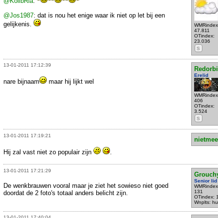
@KolibRia
:
@Jos1987
: dat is nou het enige waar ik niet op let bij een
gelijkenis.
WMRindex
47.811
OTindex:
23.036
S
13-01-2011 17:12:39
Redorbi
Erelid
nare bijnaam
maar hij lijkt wel
WMRindex
406
OTindex:
3.524
S
13-01-2011 17:19:21
nietmee
Hij zal vast niet zo populair zijn
.
13-01-2011 17:21:29
Grouch
Senior lid
De wenkbrauwen vooral maar je ziet het sowieso niet goed
WMRindex
131
doordat de 2 foto's totaal anders belicht zijn.
OTindex: 
Wnplts: hu
13-01-2011 17:40:04