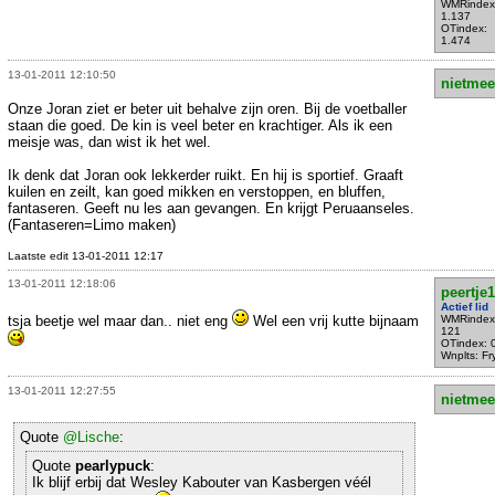
WMRindex
1.137
OTindex:
1.474
13-01-2011 12:10:50
nietmee
Onze Joran ziet er beter uit behalve zijn oren. Bij de voetballer
staan die goed. De kin is veel beter en krachtiger. Als ik een
meisje was, dan wist ik het wel.
Ik denk dat Joran ook lekkerder ruikt. En hij is sportief. Graaft
kuilen en zeilt, kan goed mikken en verstoppen, en bluffen,
fantaseren. Geeft nu les aan gevangen. En krijgt Peruaanseles.
(Fantaseren=Limo maken)
Laatste edit 13-01-2011 12:17
13-01-2011 12:18:06
peertje
Actief lid
tsja beetje wel maar dan.. niet eng
Wel een vrij kutte bijnaam
WMRindex
121
OTindex: 
Wnplts: Fr
13-01-2011 12:27:55
nietmee
Quote
@Lische
:
Quote
pearlypuck
:
Ik blijf erbij dat Wesley Kabouter van Kasbergen véél