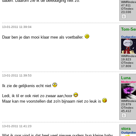
daden. Daarom zie ik de beleddiging niet zo.
WMRindex
47.811
OTindex:
23.036
S
13-01-2011 11:39:04
Tom-Se
Daar ben je dan mooi klaar mee als voetballer.
Oudgedie
WMRindex
19.823
OTindex:
17.809
13-01-2011 11:39:53
Luna
Moderator
Ik zie de gelijkenis echt niet
Ledi, ik til er ook niet zo zwaar aan,hoor
Maar kan me voorstellen dat zo'n bijnaam niet zo leuk is
WMRindex
23.879
OTindex:
45.412
S
13-01-2011 11:41:23
stora
Oudgedie
Wat ik raar vind is dat heel veel nieuwe ouders hun kleine baby