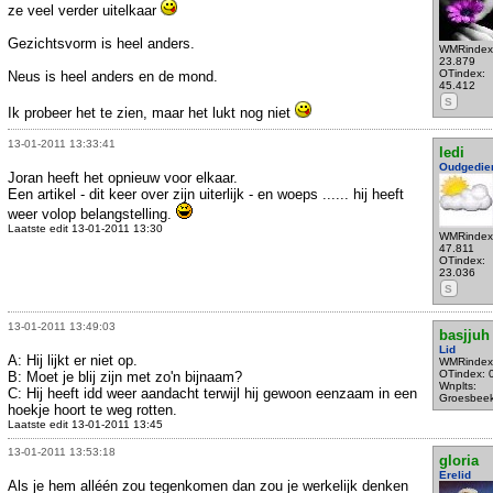
ze veel verder uitelkaar
Gezichtsvorm is heel anders.
WMRindex
23.879
OTindex:
Neus is heel anders en de mond.
45.412
S
Ik probeer het te zien, maar het lukt nog niet
13-01-2011 13:33:41
ledi
Oudgedie
Joran heeft het opnieuw voor elkaar.
Een artikel - dit keer over zijn uiterlijk - en woeps ...... hij heeft
weer volop belangstelling.
Laatste edit 13-01-2011 13:30
WMRindex
47.811
OTindex:
23.036
S
13-01-2011 13:49:03
basjjuh
Lid
A: Hij lijkt er niet op.
WMRindex
OTindex: 
B: Moet je blij zijn met zo'n bijnaam?
Wnplts:
C: Hij heeft idd weer aandacht terwijl hij gewoon eenzaam in een
Groesbee
hoekje hoort te weg rotten.
Laatste edit 13-01-2011 13:45
13-01-2011 13:53:18
gloria
Erelid
Als je hem alléén zou tegenkomen dan zou je werkelijk denken