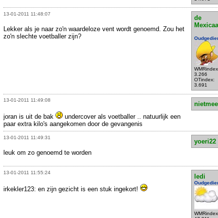
13-01-2011 11:48:07
de
Mexica
Lekker als je naar zo'n waardeloze vent wordt genoemd. Zou het
zo'n slechte voetballer zijn?
Oudgedie
WMRindex
3.266
OTindex:
3.691
13-01-2011 11:49:08
nietmee
joran is uit de bak
undercover als voetballer .. natuurlijk een
paar extra kilo's aangekomen door de gevangenis
13-01-2011 11:49:31
yoeri22
leuk om zo genoemd te worden
13-01-2011 11:55:24
ledi
Oudgedie
irkekler123: en zijn gezicht is een stuk ingekort!
WMRindex