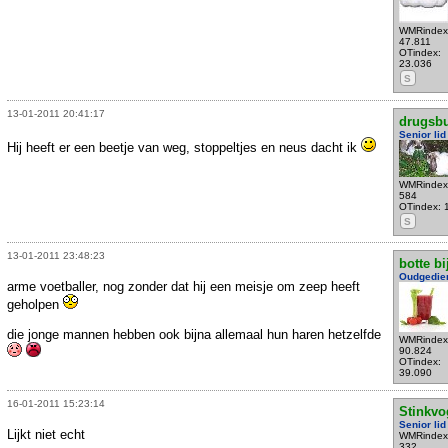
WMRindex
47.811
OTindex:
23.036
S
13-01-2011 20:41:17
drugsb
Senior lid
Hij heeft er een beetje van weg, stoppeltjes en neus dacht ik
WMRindex
584
OTindex: 
S
13-01-2011 23:48:23
botte bi
Oudgedie
arme voetballer, nog zonder dat hij een meisje om zeep heeft
geholpen
die jonge mannen hebben ook bijna allemaal hun haren hetzelfde
WMRindex
90.824
OTindex:
39.090
16-01-2011 15:23:14
Stinkvo
Senior lid
Lijkt niet echt
WMRindex
332